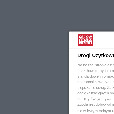
Drogi Użytkow
Na naszej stronie os
przechowujemy informa
standardowe informac
spersonalizowanych re
ulepszanie usług. Za
geolokalizacyjnych or
cenimy Twoją prywatno
Zgoda jest dobrowoln
się w lewym dolnym r