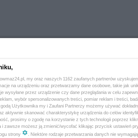
niku,
trowmaz24.pl, my oraz naszych 1162 zaufanych partnerów uzyskujem
cje na urządzeniu oraz przetwarzamy dane osobowe, takie jak unika
je wysyłane przez urządzenie czy dane przeglądania w celu zapewn
klam, wybór spersonalizowanych treści, pomiar reklam i treści, bad
 zgodą Użytkownika my i Zaufani Partnerzy możemy używać dokład
az aktywnie skanować charakterystykę urządzenia do celów identyfi
ść, prosimy o zgodę na korzystanie z tych technologii poprzez klikn
a i zawsze możesz ją zmienić/wycofać klikając przycisk ustawień pr
ogu strony
. Niektóre rodzaje przetwarzania danych nie wymagaj