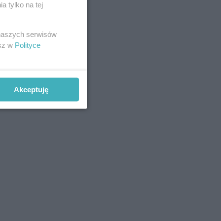
 tylko na tej
 naszych serwisów
esz w
Polityce
+ DODAJ
Akceptuję