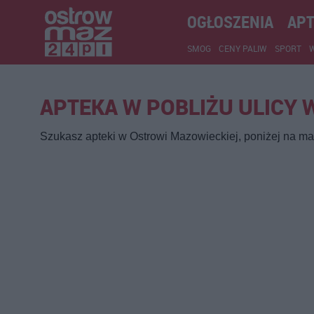
OGŁOSZENIA
APT
SMOG
CENY PALIW
SPORT
APTEKA W POBLIŻU ULICY
Szukasz apteki w Ostrowi Mazowieckiej, poniżej na map