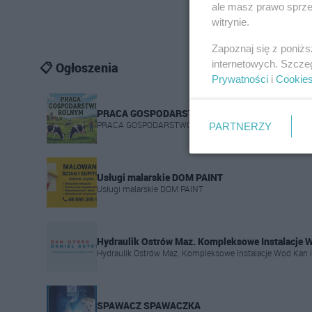
ale masz prawo sprzec
witrynie.
Zapoznaj się z poniż
internetowych. Szcze
📋 Ogłoszenia
Prywatności
i
Cookie
PRACA GOSPODARSTWO ROLNE
PRACA GOSPODARSTWO ROLNE
PARTNERZY
Usługi malarskie DOM PAINT
Usługi malarskie DOM PAINT
Hydraulik Ostrów Maz. Kompleksowe Instalacje 
Hydraulik Ostrów Maz. Kompleksowe Instalacje Wod Kan 
SPAWACZ SPAWACZKA