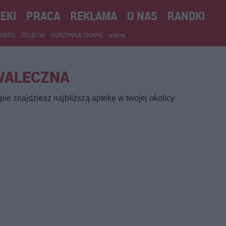
EKI
PRACA
REKLAMA
O NAS
RANDKI
WIDEO
ZDJĘCIA
SKRZYNKA SKARG
więcej
 WALECZNA
ie znajdziesz najbliższą aptekę w twojej okolicy