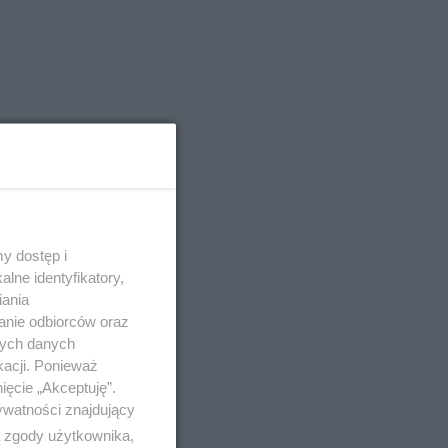
y dostęp i
lne identyfikatory,
iania
anie odbiorców oraz
nych danych
kacji. Ponieważ
ięcie „Akceptuję”.
ywatności znajdujący
ą zgody użytkownika,