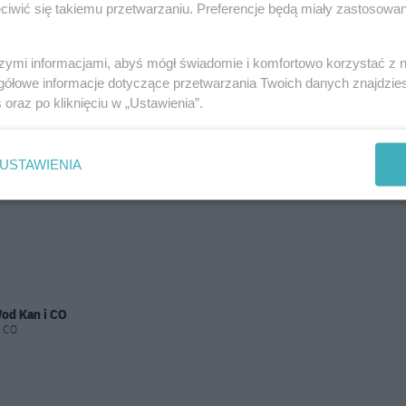
iwić się takiemu przetwarzaniu. Preferencje będą miały zastosowania
szymi informacjami, abyś mógł świadomie i komfortowo korzystać z
gółowe informacje dotyczące przetwarzania Twoich danych znajdzi
s
oraz po kliknięciu w „Ustawienia”.
USTAWIENIA
Wod Kan i CO
i CO