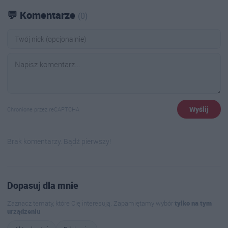
💬 Komentarze
(0)
Wyślij
Chronione przez reCAPTCHA
Brak komentarzy. Bądź pierwszy!
Dopasuj dla mnie
Zaznacz tematy, które Cię interesują. Zapamiętamy wybór
tylko na tym
urządzeniu
.