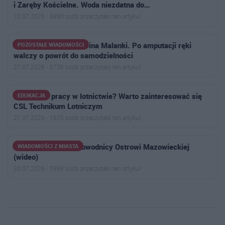
i Zaręby Kościelne. Woda niezdatna do…
10.07.2026 · 6890 osób przeczytało ten artykuł
Trwa zbiórka dla Marcina Malanki. Po amputacji ręki
POZOSTAŁE WIADOMOŚCI
walczy o powrót do samodzielności
27.07.2026 · 6739 osób przeczytało ten artykuł
Marzysz o pracy w lotnictwie? Warto zainteresować się
EDUKACJA
CSL Technikum Lotniczym
27.07.2026 · 1835 osób przeczytało ten artykuł
Ogromny korek na obwodnicy Ostrowi Mazowieckiej
WIADOMOŚCI Z MIASTA
(wideo)
30.07.2026 · 5998 osób przeczytało ten artykuł