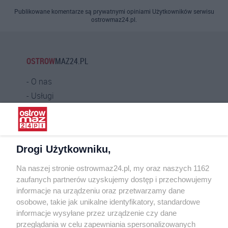
Publikowane komentarze są prywatnymi opiniami Użytkowników serwisu
ostrowmaz24.pl.
OSTROW
MAZ24.PL
O nas
Usługi
Praca
Warunki korzystania
Polityka prywatności
Drogi Użytkowniku,
Kontakt
Na naszej stronie ostrowmaz24.pl, my oraz naszych 1162
INFORMATOR
zaufanych partnerów uzyskujemy dostęp i przechowujemy
informacje na urządzeniu oraz przetwarzamy dane
Bankomaty
osobowe, takie jak unikalne identyfikatory, standardowe
Msze święte
informacje wysyłane przez urządzenie czy dane
Nocna pomoc lekarska
przeglądania w celu zapewniania spersonalizowanych