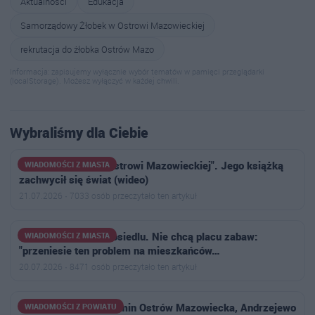
Aktualności
Edukacja
Samorządowy Żłobek w Ostrowi Mazowieckiej
rekrutacja do żłobka Ostrów Mazo
Informacja: zapisujemy wyłącznie wybór tematów w pamięci przeglądarki
(localStorage). Możesz wyłączyć w każdej chwili.
Wybraliśmy dla Ciebie
"Zwykły chłopak z Ostrowi Mazowieckiej". Jego książką
WIADOMOŚCI Z MIASTA
zachwycił się świat (wideo)
21.07.2026 · 7033 osób przeczytało ten artykuł
Narasta konflikt na osiedlu. Nie chcą placu zabaw:
WIADOMOŚCI Z MIASTA
"przeniesie ten problem na mieszkańców…
20.07.2026 · 8471 osób przeczytało ten artykuł
Uwaga mieszkańcy gmin Ostrów Mazowiecka, Andrzejewo
WIADOMOŚCI Z POWIATU