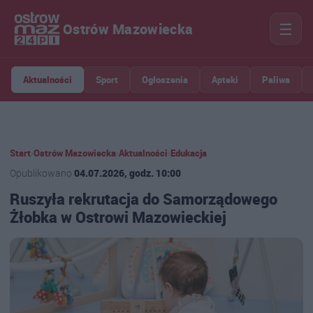
☰
Ostrów Mazowiecka
Aktualności
Sport
Ogłoszenia
Apteki
Paliwa
Start
›
Ostrów Mazowiecka
›
Aktualności
›
Edukacja
Opublikowano
04.07.2026, godz. 10:00
Ruszyła rekrutacja do Samorządowego
Żłobka w Ostrowi Mazowieckiej