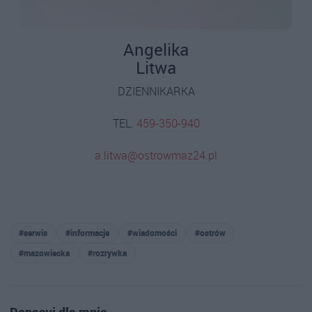
Angelika
Litwa
DZIENNIKARKA
TEL.
459-350-940
a.litwa@ostrowmaz24.pl
#serwis
#informacje
#wiadomości
#ostrów
#mazowiecka
#rozrywka