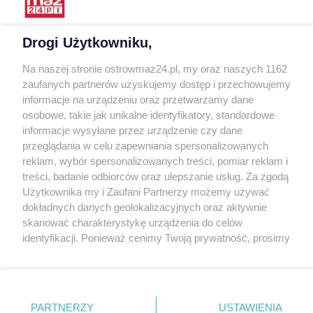
Warunki korzystania
Polityka prywatności
Drogi Użytkowniku,
Kontakt
Na naszej stronie ostrowmaz24.pl, my oraz naszych 1162
INFORMATOR
zaufanych partnerów uzyskujemy dostęp i przechowujemy
informacje na urządzeniu oraz przetwarzamy dane
Bankomaty
osobowe, takie jak unikalne identyfikatory, standardowe
Msze święte
informacje wysyłane przez urządzenie czy dane
Nocna pomoc lekarska
przeglądania w celu zapewniania spersonalizowanych
Taxi
reklam, wybór spersonalizowanych treści, pomiar reklam i
treści, badanie odbiorców oraz ulepszanie usług. Za zgodą
REKLAMA
Użytkownika my i Zaufani Partnerzy możemy używać
dokładnych danych geolokalizacyjnych oraz aktywnie
Banery i artykuły
skanować charakterystykę urządzenia do celów
Reklama wideo
identyfikacji. Ponieważ cenimy Twoją prywatność, prosimy
o zgodę na korzystanie z tych technologii poprzez
Reklama w ogłoszeniach
kliknięcie „Akceptuję”. Zgoda jest dobrowolna i zawsze
pl.depositphotos.com
możesz ją zmienić/wycofać klikając przycisk ustawień
prywatności znajdujący się w lewym dolnym rogu strony
Copyright 2010-2026 OstrowMaz24.pl. Realizacja:
PRO-
PARTNERZY
USTAWIENIA