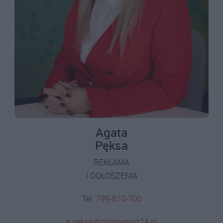
Agata
Pęksa
REKLAMA
I OGŁOSZENIA
Tel.
799-810-700
a.peksa@ostrowmaz24.pl