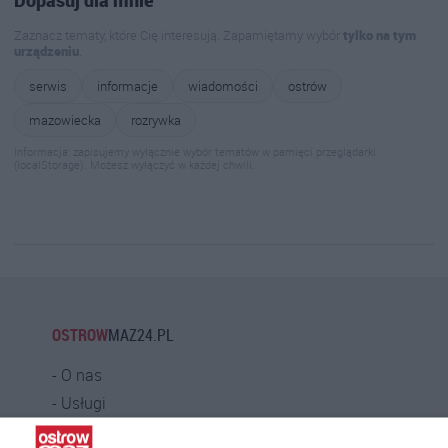
Dopasuj dla mnie
Zaznacz tematy, które Cię interesują. Zapamiętamy wybór
tylko na tym
urządzeniu
.
serwis
informacje
wiadomości
ostrów
mazowiecka
rozrywka
Informacja: zapisujemy wyłącznie wybór tematów w pamięci przeglądarki
(localStorage). Możesz wyłączyć w każdej chwili.
OSTROW
MAZ24.PL
O nas
Usługi
Praca