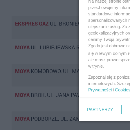
Na naszej stronie os
przechowujemy informa
standardowe informac
spersonalizowanych re
EKSPRES GAZ
UL. BRONIEWSKIEGO 78
ulepszanie usług. Za
geolokalizacyjnych or
cenimy Twoją prywatno
Zgoda jest dobrowoln
MOYA
UL. LUBIEJEWSKA 63
się w lewym dolnym r
ale masz prawo sprzec
witrynie.
MOYA
KOMOROWO, UL. MAZOWIECKA 18
Zapoznaj się z poniż
internetowych. Szcze
Prywatności
i
Cookie
MOYA
BROK, UL. JANA PAWŁA II 83
PARTNERZY
MOYA
PODBORZE, UL. ZAMBROWSKA 70