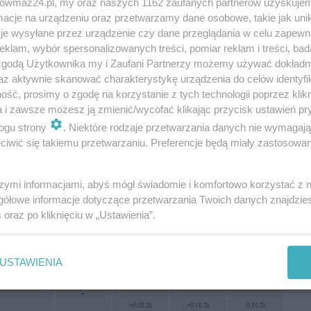
trowmaz24.pl, my oraz naszych 1162 zaufanych partnerów uzyskujem
95
98
ON
LPG
cje na urządzeniu oraz przetwarzamy dane osobowe, takie jak unika
je wysyłane przez urządzenie czy dane przeglądania w celu zapewn
klam, wybór spersonalizowanych treści, pomiar reklam i treści, bad
3.19
-
-
-
 zgodą Użytkownika my i Zaufani Partnerzy możemy używać dokład
az aktywnie skanować charakterystykę urządzenia do celów identyfi
-0.10 ZŁ
ść, prosimy o zgodę na korzystanie z tych technologii poprzez klikn
a i zawsze możesz ją zmienić/wycofać klikając przycisk ustawień pr
7.57
8.47
8.29
3.19
ogu strony
. Niektóre rodzaje przetwarzania danych nie wymagaj
-0.02 ZŁ
+0.08 ZŁ
+0.20 ZŁ
-0.10 ZŁ
iwić się takiemu przetwarzaniu. Preferencje będą miały zastosowania
7.57
8.47
8.29
3.19
szymi informacjami, abyś mógł świadomie i komfortowo korzystać z
-
-0.02 ZŁ
+0.18 ZŁ
+0.20 ZŁ
gółowe informacje dotyczące przetwarzania Twoich danych znajdzi
s
oraz po kliknięciu w „Ustawienia”.
7.22
8.10
8.10
3.25
0.00 ZŁ
0.00 ZŁ
0.00 ZŁ
0.00 ZŁ
USTAWIENIA
8.27
8.24
3.19
-
+0.05 ZŁ
+0.10 ZŁ
-0.10 ZŁ