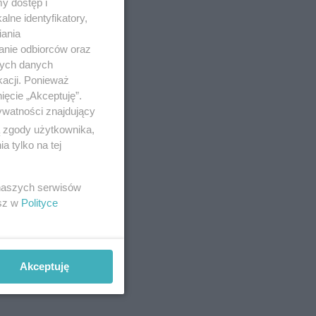
y dostęp i
lne identyfikatory,
iania
anie odbiorców oraz
nych danych
kacji. Ponieważ
ięcie „Akceptuję”.
ywatności znajdujący
ą zgody użytkownika,
 tylko na tej
 naszych serwisów
esz w
Polityce
Akceptuję