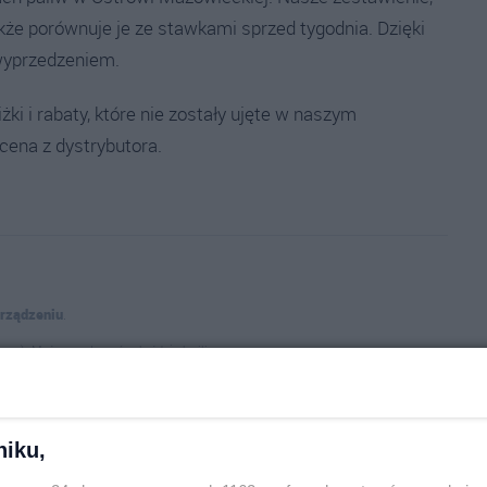
także porównuje je ze stawkami sprzed tygodnia. Dzięki
wyprzedzeniem.
i i rabaty, które nie zostały ujęte w naszym
 cena z dystrybutora.
urządzeniu
.
age). Możesz wyłączyć w każdej chwili.
ieckiej
niku,