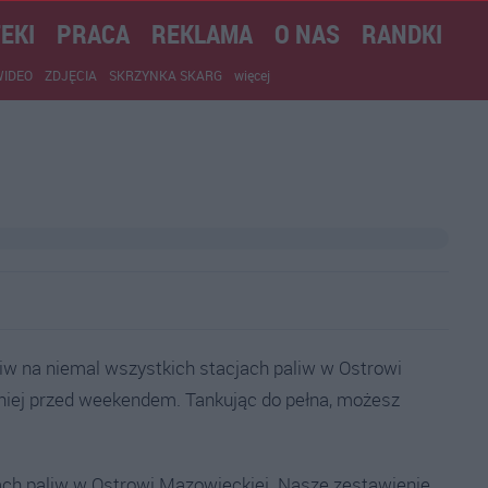
EKI
PRACA
REKLAMA
O NAS
RANDKI
WIDEO
ZDJĘCIA
SKRZYNKA SKARG
więcej
iw na niemal wszystkich stacjach paliw w Ostrowi
aniej przed weekendem. Tankując do pełna, możesz
ch paliw w Ostrowi Mazowieckiej. Nasze zestawienie,