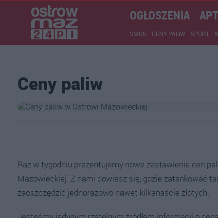
OGŁOSZENIA
APT
SMOG
CENY PALIW
SPORT
Ceny paliw
Raz w tygodniu prezentujemy nowe zestawienie cen pal
Mazowieckiej. Z nami dowiesz się, gdzie zatankować t
zaoszczędzić jednorazowo nawet kilkanaście złotych.
Jesteśmy jedynym rzetelnym źródłem informacji o cena