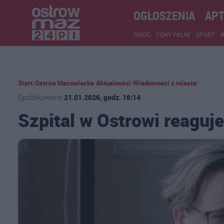
OGŁOSZENIA
APT
SMOG
CENY PALIW
SPORT
Start
›
Ostrów Mazowiecka
›
Aktualności
›
Wiadomości z miasta
Opublikowano
21.01.2026, godz. 16:14
Szpital w Ostrowi reaguje