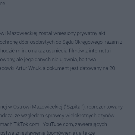
ne.
wi Mazowieckiej został wniesiony prywatny akt
 o ochronę dóbr osobistych do Sądu Okręgowego, razem z
dzić m.in. o nakaz usunięcia filmów z internetu i
kowany, ale jego danych nie ujawnia, bo trwa
lacówki Artur Wnuk, a dokument jest datowany na 20
ej w Ostrowi Mazowieckiej ("Szpital"), reprezentowany
wiadcza, że względem sprawcy wielokrotnych czynów
ormach TikTok.com i YouTube.com, zawierających
pstwa zniesławienia (pomówienia), a także