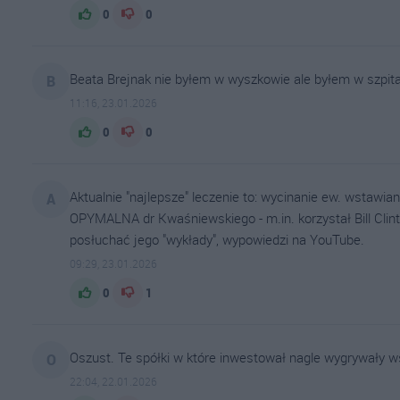
0
0
Beata Brejnak nie byłem w wyszkowie ale byłem w szpita
B
11:16, 23.01.2026
0
0
Aktualnie "najlepsze" leczenie to: wycinanie ew. wstawi
A
OPYMALNA dr Kwaśniewskiego - m.in. korzystał Bill Clinto
posłuchać jego "wykłady", wypowiedzi na YouTube.
09:29, 23.01.2026
0
1
Oszust. Te spółki w które inwestował nagle wygrywały wsz
O
22:04, 22.01.2026