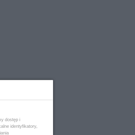
y dostęp i
lne identyfikatory,
iania