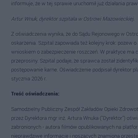
informuje, że w tej sprawie uruchomił już działania praw
Artur Wnuk, dyrektor szpitala w Ostrowi Mazowieckiej.
Z oświadczenia wynika, że do Sądu Rejonowego w Ostro
oskarżenia. Szpital zapowiada też kolejny krok: pozew
wnioskiem o zabezpieczenie roszczeń. W praktyce ma cho
przeprosiny. Szpital podaje, że sprawca został zidentyfi
postępowanie karne. Oświadczenie podpisał dyrektor p
stycznia 2026 r.
Treść oświadczenia:
Samodzielny Publiczny Zespół Zakładów Opieki Zdrowotn
przez Dyrektora mgr inż. Artura Wnuka ("Dyrektor") oś
zabronionych - autora filmów opublikowanych na platf
nieprawdziwe informacje i noszących znamiona przestę