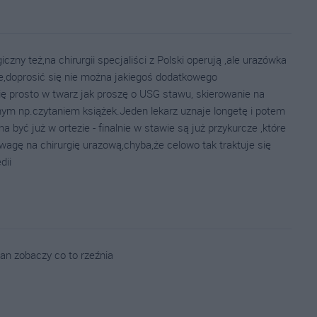
iczny też,na chirurgii specjaliści z Polski operują ,ale urazówka
nie,doprosić się nie można jakiegoś dodatkowego
ę prosto w twarz jak proszę o USG stawu, skierowanie na
nym np.czytaniem książek.Jeden lekarz uznaje longetę i potem
 być już w ortezie - finalnie w stawie są już przykurcze ,które
wagę na chirurgię urazową,chyba,że celowo tak traktuje się
dii
an zobaczy co to rzeźnia