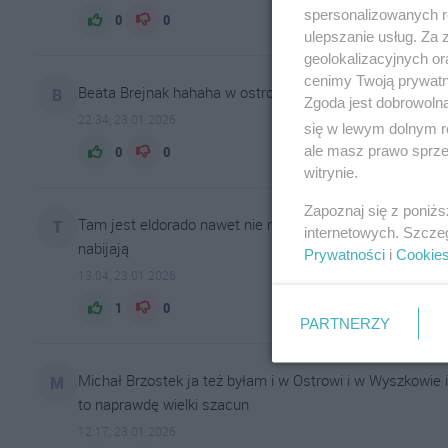
spersonalizowanych re
0
0
ulepszanie usług. Za
geolokalizacyjnych or
cenimy Twoją prywatno
Beata Brejnak hahaha w ostrowi wielki szacun hahaha
B
Zgoda jest dobrowoln
22:34, 23.01.2026
się w lewym dolnym r
ale masz prawo sprzec
0
0
witrynie.
Zapoznaj się z poniż
Tam jest eldorado nawet nie można się odezwać bo wszys
T
internetowych. Szcze
nabijają
Prywatności
i
Cookie
13:04, 23.01.2026
1
0
PARTNERZY
Michał Brzostek ja też byłam i w Ostrowi i w Wyszkowie i
M
to naprawdę wielki szacun
12:17, 23.01.2026