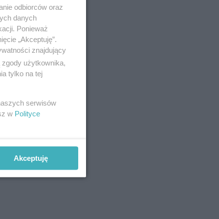
anie odbiorców oraz
nych danych
kacji. Ponieważ
ięcie „Akceptuję”.
ywatności znajdujący
ą zgody użytkownika,
 tylko na tej
 naszych serwisów
esz w
Polityce
Akceptuję