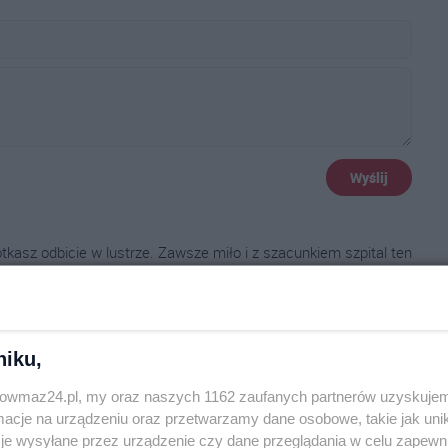
Wyślij
tkasz odbicie w lustrze. Zawsze miło i z szacunkiem szpital ten
łowieka proste i nic nie kosztuje.
niku,
trowmaz24.pl, my oraz naszych 1162 zaufanych partnerów uzyskujem
cje na urządzeniu oraz przetwarzamy dane osobowe, takie jak unika
je wysyłane przez urządzenie czy dane przeglądania w celu zapewn