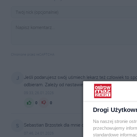
Chronione przez reCAPTCHA
Jeśli podarujesz swój uśmiech lekarz też człowiek to spo
J
odbieram. Zależy od nastawienia i zaufania do drugiego cz
09:33, 26.01.2026
0
0
Drogi Użytkow
Na naszej stronie os
Sebastian Brzostek dla mnie osobiscie tak
S
przechowujemy informa
07:46, 24.01.2026
standardowe informac