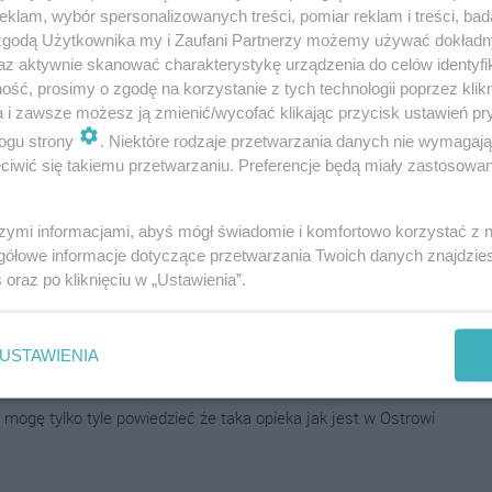
klam, wybór spersonalizowanych treści, pomiar reklam i treści, bad
 zgodą Użytkownika my i Zaufani Partnerzy możemy używać dokład
az aktywnie skanować charakterystykę urządzenia do celów identyfi
ść, prosimy o zgodę na korzystanie z tych technologii poprzez klikn
a i zawsze możesz ją zmienić/wycofać klikając przycisk ustawień pr
ogu strony
. Niektóre rodzaje przetwarzania danych nie wymagaj
iwić się takiemu przetwarzaniu. Preferencje będą miały zastosowania
szymi informacjami, abyś mógł świadomie i komfortowo korzystać z
tkich na sorze jak śmiecia traktuja śmiech na sali jeszcze się
gółowe informacje dotyczące przetwarzania Twoich danych znajdzi
s
oraz po kliknięciu w „Ustawienia”.
USTAWIENIA
 mogę tylko tyle powiedzieć że taka opieka jak jest w Ostrowi