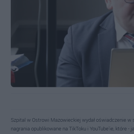
Szpital w Ostrowi Mazowieckiej wydał oświadczenie w s
nagrania opublikowane na TikToku i YouTube'ie, które - 