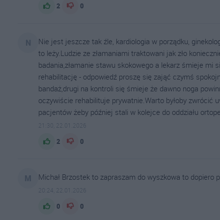
2
0
Nie jest jeszcze tak źle, kardiologia w porządku, ginekolog
N
to leży.Ludzie ze złamaniami traktowani jak zło koniecz
badania,złamanie stawu skokowego a lekarz śmieje mi si
rehabilitację - odpowiedź proszę się zająć czymś spokoj
bandaż,drugi na kontroli się śmieje że dawno noga powinna
oczywiście rehabilituje prywatnie.Warto byłoby zwrócić u
pacjentów żeby później stali w kolejce do oddziału ortope
21:30, 22.01.2026
2
0
Michał Brzostek to zapraszam do wyszkowa to dopiero p
M
20:24, 22.01.2026
0
0