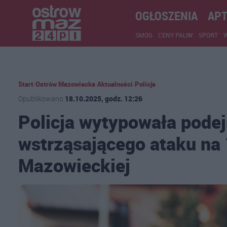
OGŁOSZENIA
APT
SMOG
CENY PALIW
SPORT
Start
›
Ostrów Mazowiecka
›
Aktualności
›
Policja
Opublikowano
18.10.2025, godz. 12:26
Policja wytypowała pode
wstrząsającego ataku na 
Mazowieckiej