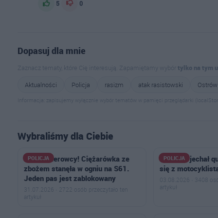
5
0
Dopasuj dla mnie
Zaznacz tematy, które Cię interesują. Zapamiętamy wybór
tylko na tym 
Aktualności
Policja
rasizm
atak rasistowski
Ostrów
Informacja: zapisujemy wyłącznie wybór tematów w pamięci przeglądarki (localStor
Wybraliśmy dla Ciebie
Uwaga kierowcy! Ciężarówka ze
11-latek jechał 
POLICJA
POLICJA
zbożem stanęła w ogniu na S61.
się z motocyklist
Jeden pas jest zablokowany
03.08.2026 · 3408 osó
artykuł
31.07.2026 · 2722 osób przeczytało ten
artykuł