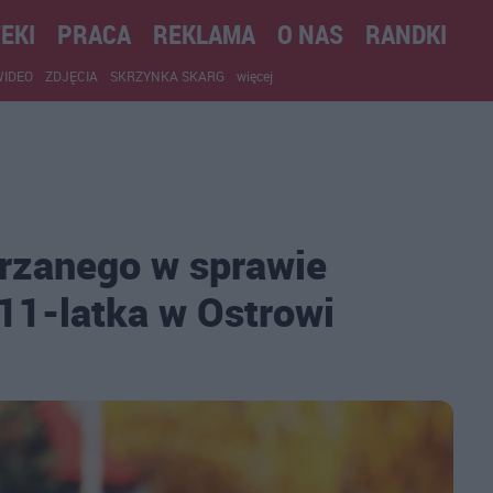
EKI
PRACA
REKLAMA
O NAS
RANDKI
WIDEO
ZDJĘCIA
SKRZYNKA SKARG
więcej
jrzanego w sprawie
11-latka w Ostrowi