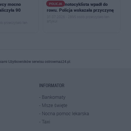
owcy mocno
50-letni motocyklista wpadł do
POLICJA
naliczyła 90
rowu. Policja wskazała przyczynę
31.07.2026 · 2895 osób przeczytało ten
artykuł
b przeczytało ten
iami Użytkowników serwisu ostrowmaz24.pl.
INFORMATOR
Bankomaty
Msze święte
Nocna pomoc lekarska
Taxi