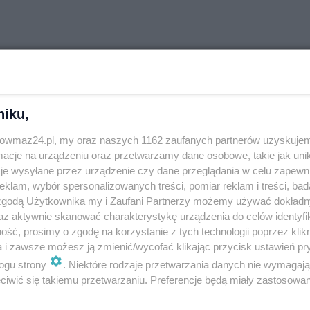
niku,
trowmaz24.pl, my oraz naszych 1162 zaufanych partnerów uzyskujem
cje na urządzeniu oraz przetwarzamy dane osobowe, takie jak unika
je wysyłane przez urządzenie czy dane przeglądania w celu zapewn
klam, wybór spersonalizowanych treści, pomiar reklam i treści, bad
Wyślij
 zgodą Użytkownika my i Zaufani Partnerzy możemy używać dokład
az aktywnie skanować charakterystykę urządzenia do celów identyfi
ść, prosimy o zgodę na korzystanie z tych technologii poprzez klikn
ć jak stary menel do obcych ludzi też nie powinien ten
a i zawsze możesz ją zmienić/wycofać klikając przycisk ustawień pr
ogu strony
. Niektóre rodzaje przetwarzania danych nie wymagaj
iwić się takiemu przetwarzaniu. Preferencje będą miały zastosowania