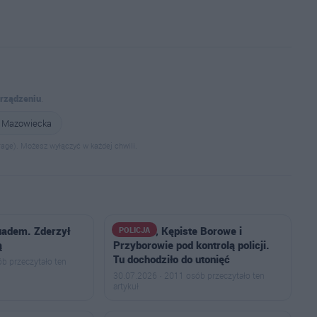
urządzeniu
.
 Mazowiecka
age). Możesz wyłączyć w każdej chwili.
quadem. Zderzył
Kiełczew, Kępiste Borowe i
POLICJA
ą
Przyborowie pod kontrolą policji.
Tu dochodziło do utonięć
b przeczytało ten
30.07.2026 · 2011 osób przeczytało ten
artykuł