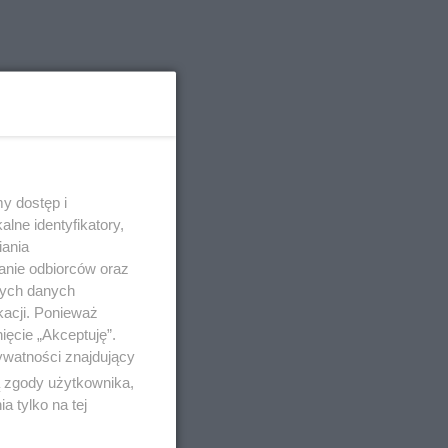
y dostęp i
lne identyfikatory,
iania
anie odbiorców oraz
nych danych
kacji. Ponieważ
ięcie „Akceptuję”.
ywatności znajdujący
ą zgody użytkownika,
 tylko na tej