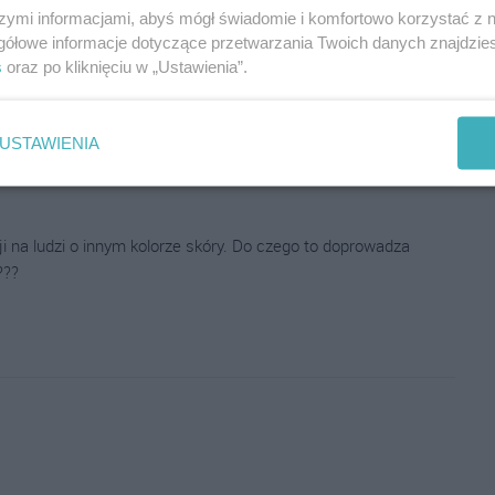
szymi informacjami, abyś mógł świadomie i komfortowo korzystać z
gółowe informacje dotyczące przetwarzania Twoich danych znajdzi
s
oraz po kliknięciu w „Ustawienia”.
USTAWIENIA
ji na ludzi o innym kolorze skóry. Do czego to doprowadza
???