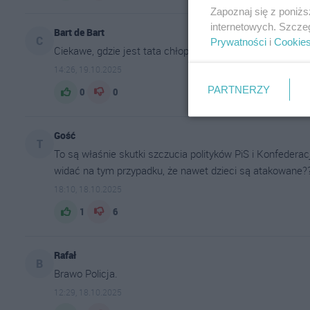
Zapoznaj się z poniż
internetowych. Szcze
Bart de Bart
C
Prywatności
i
Cookie
Ciekawe, gdzie jest tata chłopca?
14:26, 19.10.2025
PARTNERZY
0
0
Gość
T
To są właśnie skutki szczucia polityków PiS i Konfederac
widać na tym przypadku, że nawet dzieci są atakowane?
18:10, 18.10.2025
1
6
Rafał
B
Brawo Policja.
12:29, 18.10.2025