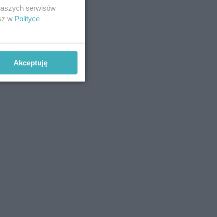
 naszych serwisów
esz w
Polityce
Akceptuję