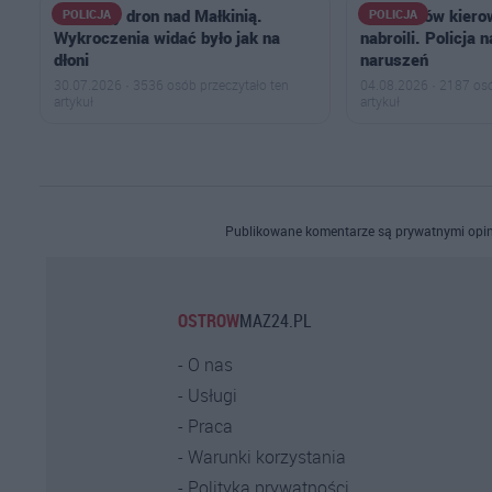
Policyjny dron nad Małkinią.
U sąsiadów kier
POLICJA
POLICJA
Wykroczenia widać było jak na
nabroili. Policja 
dłoni
naruszeń
30.07.2026 · 3536 osób przeczytało ten
04.08.2026 · 2187 osó
artykuł
artykuł
Publikowane komentarze są prywatnymi opin
OSTROW
MAZ24.PL
O nas
Usługi
Praca
Warunki korzystania
Polityka prywatności