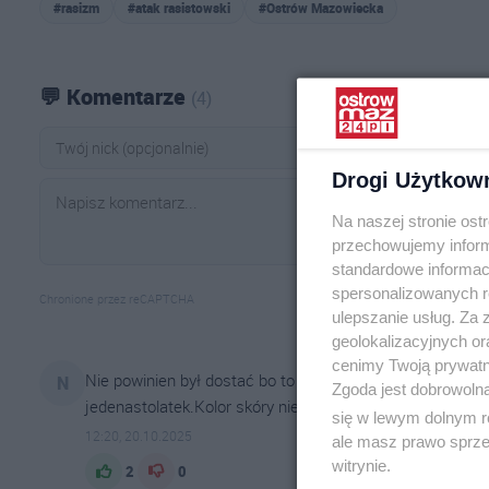
#rasizm
#atak rasistowski
#Ostrów Mazowiecka
💬 Komentarze
(4)
Drogi Użytkow
Na naszej stronie os
przechowujemy informa
standardowe informac
spersonalizowanych re
Chronione przez reCAPTCHA
ulepszanie usług. Za
geolokalizacyjnych or
cenimy Twoją prywatno
Nie powinien był dostać bo to w końcu dzieciak ale kurwi
N
Zgoda jest dobrowoln
jedenastolatek.Kolor skóry nie ma tu żadnego znaczenia.
się w lewym dolnym r
12:20, 20.10.2025
ale masz prawo sprzec
witrynie.
2
0