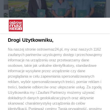
Drogi Użytkowniku,
Stary Lubotyń:
Strażnica OSP Podbiele zostanie przebudowana.
Podpisano umowę
Na naszej stronie ostrowmaz24.pl, my oraz naszych 1162
zaufanych partnerów uzyskujemy dostęp i przechowujemy
informacje na urządzeniu oraz przetwarzamy dane
osobowe, takie jak unikalne identyfikatory, standardowe
informacje wysyłane przez urządzenie czy dane
przeglądania w celu zapewniania spersonalizowanych
reklam, wybór spersonalizowanych treści, pomiar reklam i
treści, badanie odbiorców oraz ulepszanie usług. Za zgodą
Użytkownika my i Zaufani Partnerzy możemy używać
dokładnych danych geolokalizacyjnych oraz aktywnie
skanować charakterystykę urządzenia do celów
identyfikacji. Ponieważ cenimy Twoją prywatność, prosimy