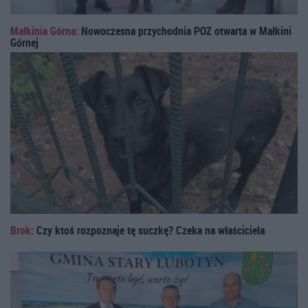
Małkinia Górna:
Nowoczesna przychodnia POZ otwarta w Małkini
Górnej
Brok:
Czy ktoś rozpoznaje tę suczkę? Czeka na właściciela