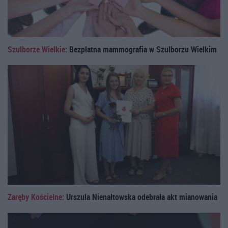
Szulborze Wielkie:
Bezpłatna mammografia w Szulborzu Wielkim
Zaręby Kościelne:
Urszula Nienałtowska odebrała akt mianowania