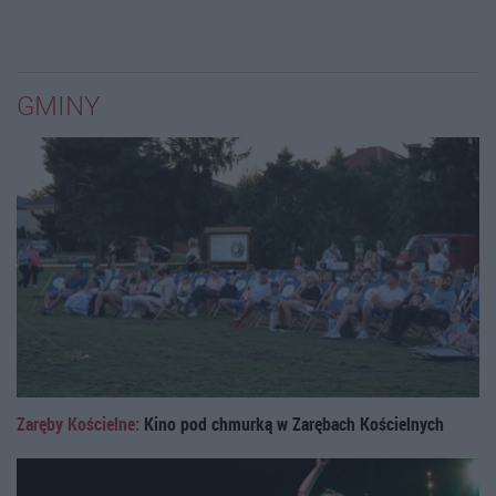
GMINY
Zaręby Kościelne:
Kino pod chmurką w Zarębach Kościelnych