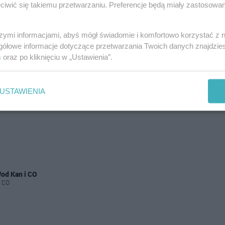
iwić się takiemu przetwarzaniu. Preferencje będą miały zastosowania
szymi informacjami, abyś mógł świadomie i komfortowo korzystać z
gółowe informacje dotyczące przetwarzania Twoich danych znajdzi
s
oraz po kliknięciu w „Ustawienia”.
USTAWIENIA
Wod Kan i CO
i CO