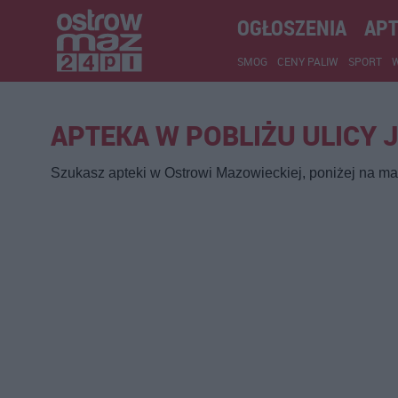
OGŁOSZENIA
APT
SMOG
CENY PALIW
SPORT
APTEKA W POBLIŻU ULICY 
Szukasz apteki w Ostrowi Mazowieckiej, poniżej na map