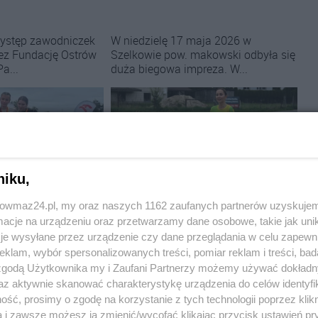
ystęp zawodniczek
W niedzielę 17 maja 2026 w
ez Fundację Ostrów
Szelkowie pow. makowski odbyła się
Pa...
duża biegowa impreza. W...
niku,
trowmaz24.pl, my oraz naszych 1162 zaufanych partnerów uzyskujem
toria Paradukha
Lekkoatletyka:
Biegacze z naszego
za. Michalina Dębek
powiatu startowali w 11. Półmaratonie
cje na urządzeniu oraz przetwarzamy dane osobowe, takie jak unika
Szelkowskim oraz biegach i marszu na 5
je wysyłane przez urządzenie czy dane przeglądania w celu zapewn
km. Jakie rezultaty osiągnęli? Wyniki,
klam, wybór spersonalizowanych treści, pomiar reklam i treści, bad
zdjęcia
 zgodą Użytkownika my i Zaufani Partnerzy możemy używać dokład
az aktywnie skanować charakterystykę urządzenia do celów identyfi
z Ostrowi
Nadia Lubowiedzka odniosła
 za sobą występ, o
zwycięstwo w biegu na 5 kilometrów
ść, prosimy o zgodę na korzystanie z tych technologii poprzez klikn
ę można mów...
w kategorii U-18 podcza...
a i zawsze możesz ją zmienić/wycofać klikając przycisk ustawień pr