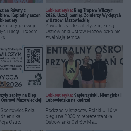
stian Równy z
Lekkoatletyka:
Bieg Tropem Wilczym
kiem. Kapitalny sezon
2026. Uczcij pamięć Żołnierzy Wyklętych
kkoatlety
w Ostrowi Mazowieckiej
cka przygotowuje
Zawodnicy lekkoatletycznej sekcji
edycji Biegu Tropem
Ostrowianki Ostrów Mazowiecka nie
ks...
zwalniają tempa. ...
zyły zapisy na Bieg
Lekkoatletyka:
Sapierzyński, Niemyjska i
Ostrowi Mazowieckiej!
Lubowiedzka na kadrze!
t Sportowiec Roku
Podczas Mistrzostw Polski U-16 w
 dziennika
biegu na 2000 m reprezentantka
oja Ostro...
Ostrowianki Ostrów Ma...