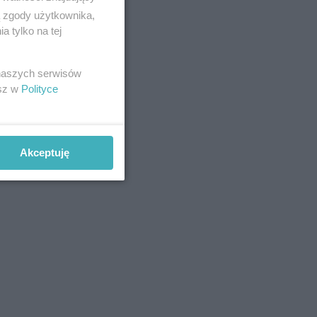
ą zgody użytkownika,
 tylko na tej
 naszych serwisów
esz w
Polityce
Akceptuję