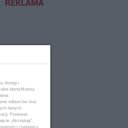
REKLAMA
y dostęp i
lne identyfikatory,
iania
anie odbiorców oraz
nych danych
kacji. Ponieważ
ięcie „Akceptuję”.
ywatności znajdujący