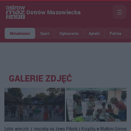
☰
Ostrów Mazowiecka
Aktualności
Sport
Ogłoszenia
Apteki
Paliwa
GALERIE ZDJĘĆ
Letni wieczór z muzyką na żywo
Piknik z Książką w Małkini Górnej