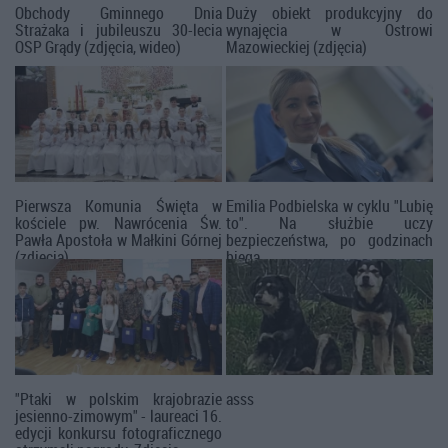
Obchody Gminnego Dnia
Duży obiekt produkcyjny do
Strażaka i jubileuszu 30-lecia
wynajęcia w Ostrowi
OSP Grądy (zdjęcia, wideo)
Mazowieckiej (zdjęcia)
Pierwsza Komunia Święta w
Emilia Podbielska w cyklu "Lubię
kościele pw. Nawrócenia Św.
to". Na służbie uczy
Pawła Apostoła w Małkini Górnej
bezpieczeństwa, po godzinach
(zdjęcia)
biega
"Ptaki w polskim krajobrazie
asss
jesienno-zimowym" - laureaci 16.
edycji konkursu fotograficznego