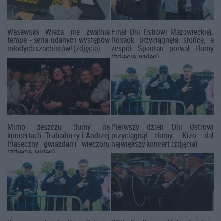
Wąsewska Wieża nie zwalnia
Finał Dni Ostrowi Mazowieckiej.
tempa - seria udanych występów
Roxaok przyciągnęła słońce, a
młodych szachistów! (zdjęcia)
zespół Spontan porwał tłumy
(zdjęcia, wideo)
Mimo deszczu tłumy na
Pierwszy dzień Dni Ostrowi
koncertach. Trubadurzy i Andrzej
przyciągnął tłumy. Kizo dał
Piaseczny gwiazdami wieczoru
największy koncert (zdjęcia)
(zdjęcia, wideo)