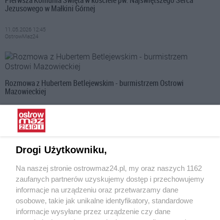
Jezusowego w Małkini Górnej
11.05.2026 12:45
OstrowMaz24
Rozmowa z Hubertem Betlejewskim - burmistrzem Ostrowi
Mazowieckiej
05.05.2026 10:17
OstrowMaz24
Drogi Użytkowniku,
Sadzonka za surowce wtórne-Piknik na zielono
Na naszej stronie ostrowmaz24.pl, my oraz naszych 1162
zaufanych partnerów uzyskujemy dostęp i przechowujemy
04.05.2026 15:48
informacje na urządzeniu oraz przetwarzamy dane
OstrowMaz24
osobowe, takie jak unikalne identyfikatory, standardowe
informacje wysyłane przez urządzenie czy dane