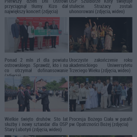
Pierwszy dzień Dni Ostrowi
OSP Szulborze Koty świętuje
przyciągnął tłumy. Kizo dał
stulecie. Strażacy zostali
największy koncert (zdjęcia)
uhonorowani (zdjęcia, wideo)
Ponad 2 mln zł dla powiatu
Uroczyste zakończenie roku
ostrowskiego. Sprawdź, kto i na
akademickiego Uniwersytetu
co otrzymał dofinansowanie
Trzeciego Wieku (zdjęcia, wideo)
(zdjęcia)
Wielkie święto druhów. Sto lat
Procesja Bożego Ciała w parafii
służby i nowy sztandar dla OSP
pw. Opatrzności Bożej (zdjęcia)
Stary Lubotyń (zdjęcia, wideo)