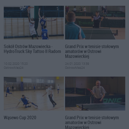
Sokół Ostrów Mazowiecka -
Grand Prix w tenisie stołowym
HydroTruck Sky Tattoo II Radom
amatorów w Ostrowi
Mazowieckiej
10.02.2020 15:20
24.01.2020 13:39
OstrowMaz24
OstrowMaz24
Wąsewo Cup 2020
Grand Prix w tenisie stołowym
amatorów w Ostrowi
Mazowieckiej