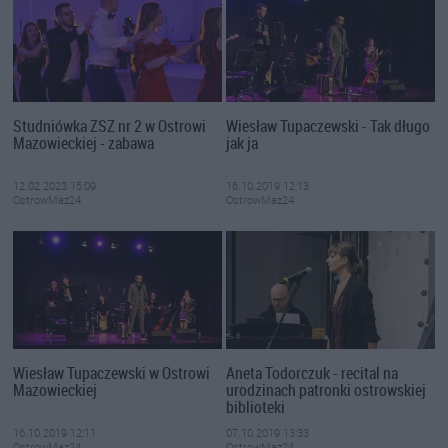
Studniówka ZSZ nr 2 w Ostrowi
Wiesław Tupaczewski - Tak długo
Mazowieckiej - zabawa
jak ja
12.02.2023 15:09
16.10.2019 12:13
OstrowMaz24
OstrowMaz24
Wiesław Tupaczewski w Ostrowi
Aneta Todorczuk - recital na
Mazowieckiej
urodzinach patronki ostrowskiej
biblioteki
16.10.2019 12:11
07.10.2019 13:33
OstrowMaz24
OstrowMaz24