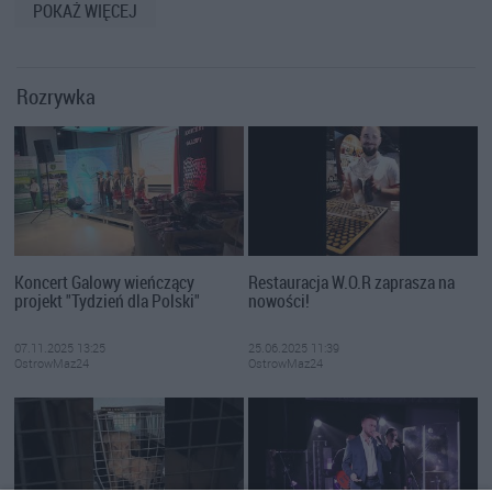
POKAŻ WIĘCEJ
Rozrywka
Koncert Galowy wieńczący
Restauracja W.O.R zaprasza na
projekt "Tydzień dla Polski"
nowości!
07.11.2025 13:25
25.06.2025 11:39
OstrowMaz24
OstrowMaz24