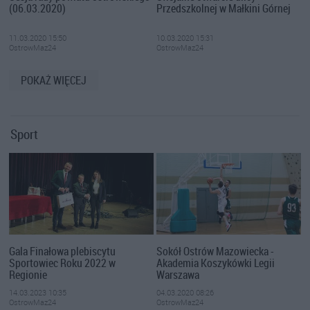
(06.03.2020)
Przedszkolnej w Małkini Górnej
11.03.2020 15:50
10.03.2020 15:31
OstrowMaz24
OstrowMaz24
POKAŻ WIĘCEJ
Sport
Gala Finałowa plebiscytu
Sokół Ostrów Mazowiecka -
Sportowiec Roku 2022 w
Akademia Koszykówki Legii
Regionie
Warszawa
14.03.2023 10:35
04.03.2020 08:26
OstrowMaz24
OstrowMaz24