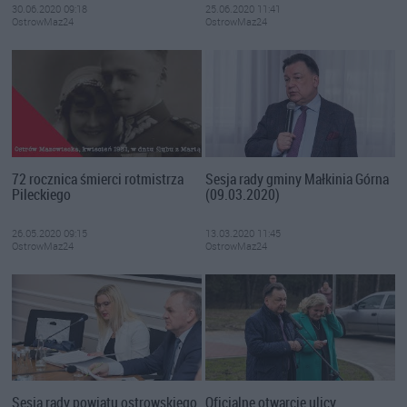
30.06.2020 09:18
25.06.2020 11:41
OstrowMaz24
OstrowMaz24
72 rocznica śmierci rotmistrza
Sesja rady gminy Małkinia Górna
Pileckiego
(09.03.2020)
26.05.2020 09:15
13.03.2020 11:45
OstrowMaz24
OstrowMaz24
Sesja rady powiatu ostrowskiego
Oficjalne otwarcie ulicy