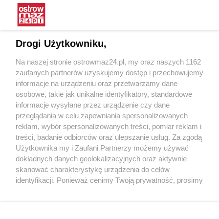
Interwencja Pogotowia dla
Wieczór z muzyką Krzysztofa
Zwierząt
Krawczyka w Starej Elektrowni
Drogi Użytkowniku,
16.06.2025 15:19
07.05.2025 12:31
Na naszej stronie ostrowmaz24.pl, my oraz naszych 1162
OstrowMaz24
OstrowMaz24
zaufanych partnerów uzyskujemy dostęp i przechowujemy
informacje na urządzeniu oraz przetwarzamy dane
osobowe, takie jak unikalne identyfikatory, standardowe
informacje wysyłane przez urządzenie czy dane
przeglądania w celu zapewniania spersonalizowanych
reklam, wybór spersonalizowanych treści, pomiar reklam i
treści, badanie odbiorców oraz ulepszanie usług. Za zgodą
Spotkanie z Rafałem
Ostrowski Styl 2025
Użytkownika my i Zaufani Partnerzy możemy używać
Trzaskowskim w Ostrowi
dokładnych danych geolokalizacyjnych oraz aktywnie
Mazowieckiej
skanować charakterystykę urządzenia do celów
06.04.2025 13:49
10.03.2025 12:30
identyfikacji. Ponieważ cenimy Twoją prywatność, prosimy
OstrowMaz24
OstrowMaz24
o zgodę na korzystanie z tych technologii poprzez
kliknięcie „Akceptuję”. Zgoda jest dobrowolna i zawsze
POKAŻ WIĘCEJ
możesz ją zmienić/wycofać klikając przycisk ustawień