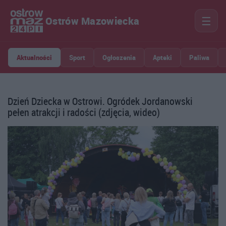
☰
Ostrów Mazowiecka
Aktualności
Sport
Ogłoszenia
Apteki
Paliwa
Dzień Dziecka w Ostrowi. Ogródek Jordanowski
pełen atrakcji i radości (zdjęcia, wideo)