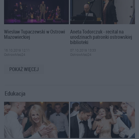
Wiesław Tupaczewski w Ostrowi
Aneta Todorczuk - recital na
Mazowieckiej
urodzinach patronki ostrowskiej
biblioteki
16.10.2019 12:11
07.10.2019 13:33
OstrowMaz24
OstrowMaz24
POKAŻ WIĘCEJ
Edukacja