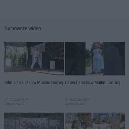
Najnowsze wideo
Piknik z książką w Małkini Górnej
Dzień Dziecka w Małkini Górnej
27.07.2026 11:17
01.06.2026 09:37
OstrowMaz24
OstrowMaz24