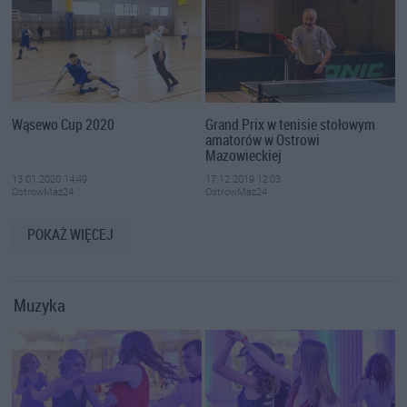
Wąsewo Cup 2020
Grand Prix w tenisie stołowym
amatorów w Ostrowi
Mazowieckiej
13.01.2020 14:49
17.12.2019 12:03
OstrowMaz24
OstrowMaz24
POKAŻ WIĘCEJ
Muzyka