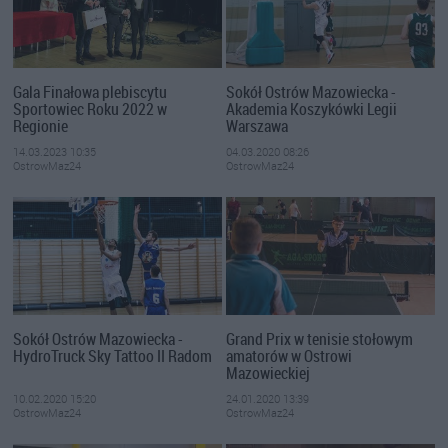
Gala Finałowa plebiscytu
Sokół Ostrów Mazowiecka -
Sportowiec Roku 2022 w
Akademia Koszykówki Legii
Regionie
Warszawa
14.03.2023 10:35
04.03.2020 08:26
OstrowMaz24
OstrowMaz24
Sokół Ostrów Mazowiecka -
Grand Prix w tenisie stołowym
HydroTruck Sky Tattoo II Radom
amatorów w Ostrowi
Mazowieckiej
10.02.2020 15:20
24.01.2020 13:39
OstrowMaz24
OstrowMaz24