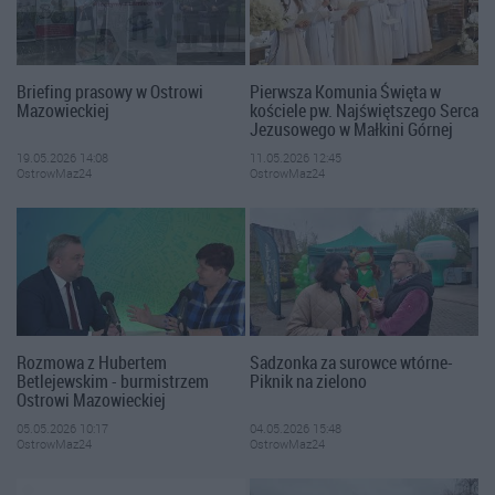
Briefing prasowy w Ostrowi
Pierwsza Komunia Święta w
Mazowieckiej
kościele pw. Najświętszego Serca
Jezusowego w Małkini Górnej
19.05.2026 14:08
11.05.2026 12:45
OstrowMaz24
OstrowMaz24
Rozmowa z Hubertem
Sadzonka za surowce wtórne-
Betlejewskim - burmistrzem
Piknik na zielono
Ostrowi Mazowieckiej
05.05.2026 10:17
04.05.2026 15:48
OstrowMaz24
OstrowMaz24