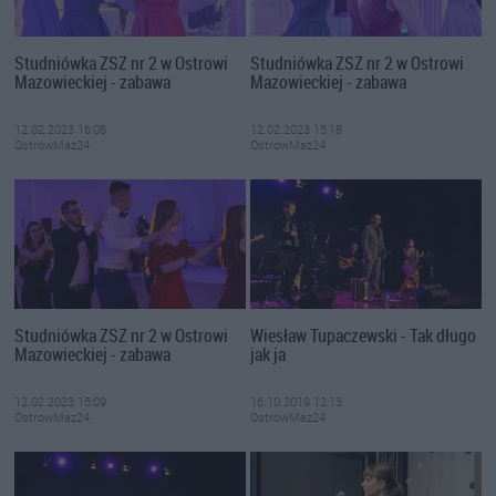
Studniówka ZSZ nr 2 w Ostrowi
Studniówka ZSZ nr 2 w Ostrowi
Mazowieckiej - zabawa
Mazowieckiej - zabawa
12.02.2023 16:08
12.02.2023 15:18
OstrowMaz24
OstrowMaz24
Studniówka ZSZ nr 2 w Ostrowi
Wiesław Tupaczewski - Tak długo
Mazowieckiej - zabawa
jak ja
12.02.2023 15:09
16.10.2019 12:13
OstrowMaz24
OstrowMaz24