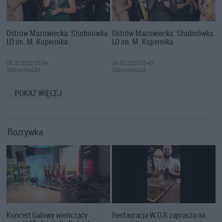
Ostrów Mazowiecka: Studniówka
Ostrów Mazowiecka: Studniówka
LO im. M. Kopernika
LO im. M. Kopernika
09.02.2020 03:54
09.02.2020 03:43
OstrowMaz24
OstrowMaz24
POKAŻ WIĘCEJ
Rozrywka
Koncert Galowy wieńczący
Restauracja W.O.R zaprasza na