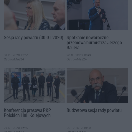
Sesja rady powiatu (30.01.2020)
Spotkanie noworoczne -
przemowa burmistrza Jerzego
Bauera
31.01.2020 13:56
28.01.2020 10:49
OstrowMaz24
OstrowMaz24
Konferencja prasowa PKP
Budżetowa sesja rady powiatu
Polskich Linii Kolejowych
24.01.2020 16:39
20.12.2019 15:08
OstrowMaz24
OstrowMaz24