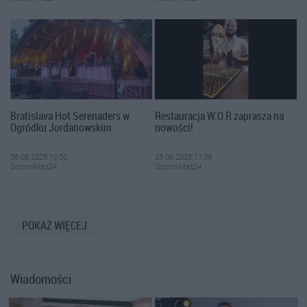
Bratislava Hot Serenaders w
Restauracja W.O.R zaprasza na
Ogródku Jordanowskim
nowości!
08.08.2025 10:50
25.06.2025 11:39
OstrowMaz24
OstrowMaz24
POKAŻ WIĘCEJ
Wiadomości