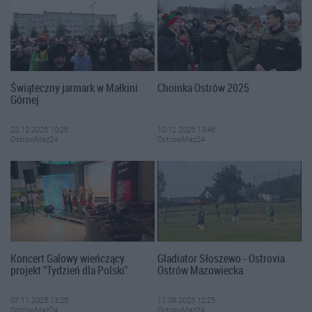
Świąteczny jarmark w Małkini
Choinka Ostrów 2025
Górnej
22.12.2025 10:26
10.12.2025 13:46
OstrowMaz24
OstrowMaz24
Koncert Galowy wieńczący
Gladiator Słoszewo - Ostrovia
projekt "Tydzień dla Polski"
Ostrów Mazowiecka
07.11.2025 13:25
11.08.2025 12:25
OstrowMaz24
OstrowMaz24