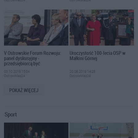
V Ostrowskie Forum Rozwoju:
Uroczystość 100-lecia OSP w
panel dyskusyjny -
Małkini Górnej
przedsiębiorcą być
03.10.2019 15:04
20.08.2019 14:28
OstrowMaz24
OstrowMaz24
POKAŻ WIĘCEJ
Sport