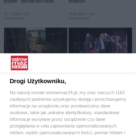
projekt "Tydzień dla Polski"
nowości!
07.11.2025 13:25
25.06.2025 11:39
OstrowMaz24
OstrowMaz24
Interwencja Pogotowia dla
Wieczór z muzyką Krzysztofa
Zwierząt
Krawczyka w Starej Elektrowni
Drogi Użytkowniku,
16.06.2025 15:19
07.05.2025 12:31
Na naszej stronie ostrowmaz24.pl, my oraz naszych 1162
OstrowMaz24
OstrowMaz24
zaufanych partnerów uzyskujemy dostęp i przechowujemy
informacje na urządzeniu oraz przetwarzamy dane
osobowe, takie jak unikalne identyfikatory, standardowe
informacje wysyłane przez urządzenie czy dane
przeglądania w celu zapewniania spersonalizowanych
reklam, wybór spersonalizowanych treści, pomiar reklam i