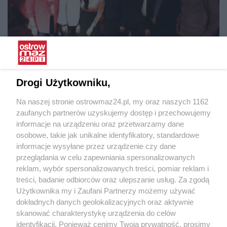
Drogi Użytkowniku,
Koncerty:
Karolina Leszko porwała publiczność w Ostrowi
Mazowieckiej (zdjęcia)
Na naszej stronie ostrowmaz24.pl, my oraz naszych 1162
zaufanych partnerów uzyskujemy dostęp i przechowujemy
informacje na urządzeniu oraz przetwarzamy dane
osobowe, takie jak unikalne identyfikatory, standardowe
informacje wysyłane przez urządzenie czy dane
przeglądania w celu zapewniania spersonalizowanych
reklam, wybór spersonalizowanych treści, pomiar reklam i
treści, badanie odbiorców oraz ulepszanie usług. Za zgodą
Użytkownika my i Zaufani Partnerzy możemy używać
dokładnych danych geolokalizacyjnych oraz aktywnie
skanować charakterystykę urządzenia do celów
identyfikacji. Ponieważ cenimy Twoją prywatność, prosimy