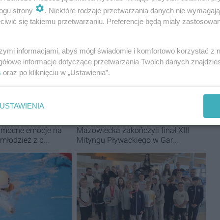
ogu strony
. Niektóre rodzaje przetwarzania danych nie wymagaj
iwić się takiemu przetwarzaniu. Preferencje będą miały zastosowania
szymi informacjami, abyś mógł świadomie i komfortowo korzystać z
gółowe informacje dotyczące przetwarzania Twoich danych znajdzi
s
oraz po kliknięciu w „Ustawienia”.
tun z rekordami
Pływanie:
PUKS Orka Ostrów Mazowiecka
czykowie wysoko w
z medalami w Olsztynie. Oliwier
USTAWIENIA
twach Warszawy
Wierzchowski mistrzem Warmii i Mazur
ieckiej
Zawodnicy PUKS Orka Ostrów
ę mocne emocje na
Mazowiecka zakończyli finał XIII
 młodzież z p...
Mityngu Pływackiego w Gar...