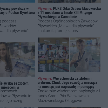
pływacy powalczą w
Pływanie:
PUKS Orka Ostrów Mazowiecka
iej o Puchar Dyrektora
z 11 medalami w finale XIII Mityngu
Pływackiego w Garwolinie
ę podczas
Podczas Ogólnopolskich Zawodów
 Zawodów
Pływackich „Mława dla pływania”
wa dla pływania”
znakomitą formę zaprez...
Pływanie:
Wierzchowski ze złotem i
srebrem. Chud: Jego rozwój z miesiąca
isławska ze złotem,
na miesiąc jest naprawdę imponujący
m miejscem w
iosennych
Znakomite wiadomości napłynęły z I
dów w Pływaniu im.
rundy Grand Prix Warszawsko-
skiego rozeg...
Mazowieckiego Okręgowe...