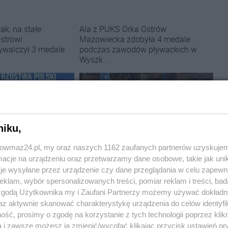
k, na stałe
Ala z PUKS Orka Ostrów
strowi
Mazowiecka zdobyła 4 medale
ywalczył 3 medale
podczas zawodów pływackich w
Wyszk...
niku,
trowmaz24.pl, my oraz naszych 1162 zaufanych partnerów uzyskujem
cje na urządzeniu oraz przetwarzamy dane osobowe, takie jak unika
niec Ostrowi
Pływanie:
PUKS Orka Ostrów Mazowiecka
medalami mistrzostw
z 4 medalami w Wyszkowie. Ala na
je wysyłane przez urządzenie czy dane przeglądania w celu zapewn
omasz Ambroziak na
podium w każdym starcie
klam, wybór spersonalizowanych treści, pomiar reklam i treści, bad
 zgodą Użytkownika my i Zaufani Partnerzy możemy używać dokład
az aktywnie skanować charakterystykę urządzenia do celów identyfi
Neptun Ostrów
Oliwier Wierzchowski z PUKS Orka
artowali w Letnich
Ostrów Mazowiecka bardzo dobrze
ść, prosimy o zgodę na korzystanie z tych technologii poprzez klikn
arszawy....
zaprezentował się po...
a i zawsze możesz ją zmienić/wycofać klikając przycisk ustawień pr