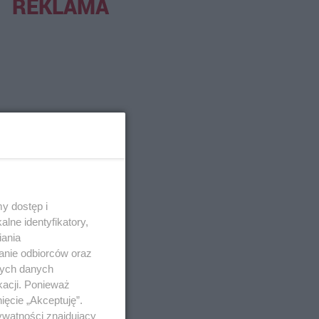
REKLAMA
y dostęp i
lne identyfikatory,
iania
anie odbiorców oraz
nych danych
kacji. Ponieważ
ięcie „Akceptuję”.
ywatności znajdujący