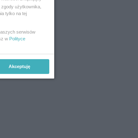
ą zgody użytkownika,
 tylko na tej
 naszych serwisów
esz w
Polityce
Akceptuję