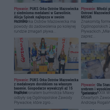
Pływanie:
PUKS Orka Ostrów Mazowiecka
Pływanie:
Młodzi 
z siedmioma medalami w Garwolinie.
Ostrowi Mazowieck
Alicja Spinek najlepsza w swoim
MOSiR
roczniku
PUKS Orka Ostrów Mazowiecka ma
Znakomitą form
powody do zadowolenia po kolejnej
Ogólnopolskich
rundzie zmagań pływa...
Pływackich „Mła
zaprez...
Pływanie:
PUKS Orka Ostrów Mazowiecka
z medalowym dorobkiem na własnym
Pływanie:
Ola Stan
basenie. Gospodarze wywalczyli aż 15
srebrem i wysoki
krążków
Pod patronatem burmistrza Mławy
Podczas XXIX W
"generalce"
odbyły się Ogólnopolskie Zawody
Otwartych Zawo
Pływackie, które zgro...
Andrzeja Rogaliń