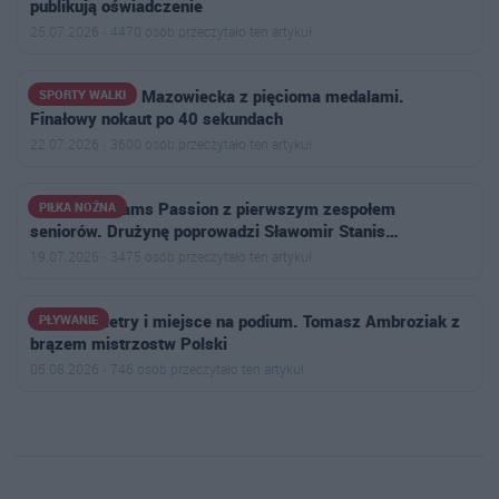
publikują oświadczenie
25.07.2026 · 4470 osób przeczytało ten artykuł
Goryle Ostrów Mazowiecka z pięcioma medalami.
SPORTY WALKI
Finałowy nokaut po 40 sekundach
22.07.2026 · 3600 osób przeczytało ten artykuł
Football Dreams Passion z pierwszym zespołem
PIŁKA NOŻNA
seniorów. Drużynę poprowadzi Sławomir Stanis…
19.07.2026 · 3475 osób przeczytało ten artykuł
Trzy kilometry i miejsce na podium. Tomasz Ambroziak z
PŁYWANIE
brązem mistrzostw Polski
05.08.2026 · 746 osób przeczytało ten artykuł