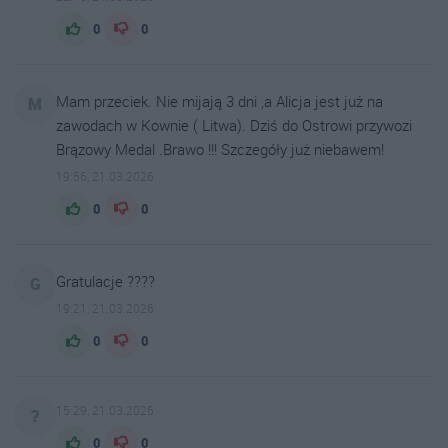
0
0
Mam przeciek. Nie mijają 3 dni ,a Alicja jest już na
M
zawodach w Kownie ( Litwa). Dziś do Ostrowi przywozi
Brązowy Medal .Brawo !!! Szczegóły już niebawem!
19:56, 21.03.2026
0
0
Gratulacje ????
G
19:21, 21.03.2026
0
0
15:29, 21.03.2026
?
0
0