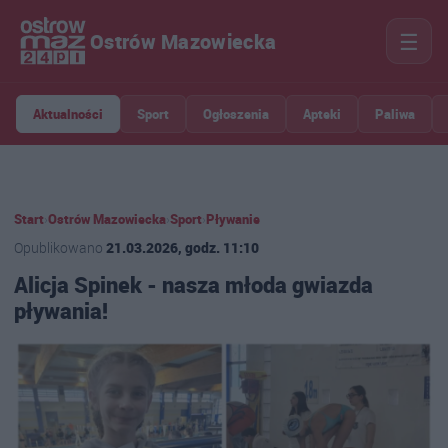
☰
Ostrów Mazowiecka
Aktualności
Sport
Ogłoszenia
Apteki
Paliwa
Start
›
Ostrów Mazowiecka
›
Sport
›
Pływanie
Opublikowano
21.03.2026, godz. 11:10
Alicja Spinek - nasza młoda gwiazda
pływania!