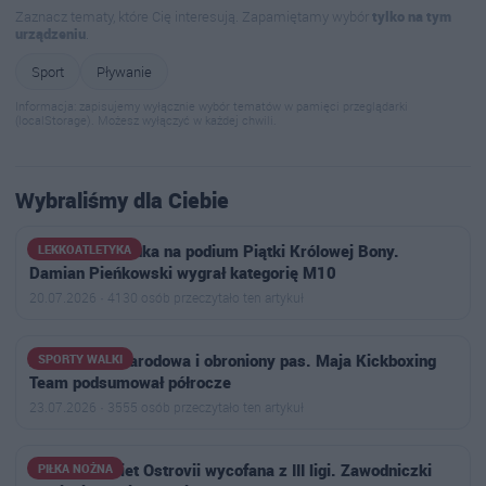
Zaznacz tematy, które Cię interesują. Zapamiętamy wybór
tylko na tym
urządzeniu
.
Sport
Pływanie
Informacja: zapisujemy wyłącznie wybór tematów w pamięci przeglądarki
(localStorage). Możesz wyłączyć w każdej chwili.
Wybraliśmy dla Ciebie
MKS Ostrowianka na podium Piątki Królowej Bony.
LEKKOATLETYKA
Damian Pieńkowski wygrał kategorię M10
20.07.2026 · 4130 osób przeczytało ten artykuł
Złoto, kadra narodowa i obroniony pas. Maja Kickboxing
SPORTY WALKI
Team podsumował półrocze
23.07.2026 · 3555 osób przeczytało ten artykuł
Drużyna kobiet Ostrovii wycofana z III ligi. Zawodniczki
PIŁKA NOŻNA