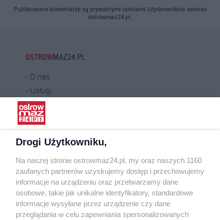
Publikowane komentarze są prywatnymi opiniami Użytkowników serwisu
ostrowmaz24.pl.
OSTROW
MAZ24.PL
O nas
Usługi
Praca
Warunki korzystania
Polityka prywatności
Drogi Użytkowniku,
Kontakt
Na naszej stronie ostrowmaz24.pl, my oraz naszych 1160
INFORMATOR
zaufanych partnerów uzyskujemy dostęp i przechowujemy
informacje na urządzeniu oraz przetwarzamy dane
Bankomaty
osobowe, takie jak unikalne identyfikatory, standardowe
Msze święte
informacje wysyłane przez urządzenie czy dane
Nocna pomoc lekarska
przeglądania w celu zapewniania spersonalizowanych