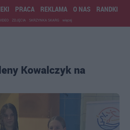
EKI
PRACA
REKLAMA
O NAS
RANDKI
WIDEO
ZDJĘCIA
SKRZYNKA SKARG
więcej
eny Kowalczyk na