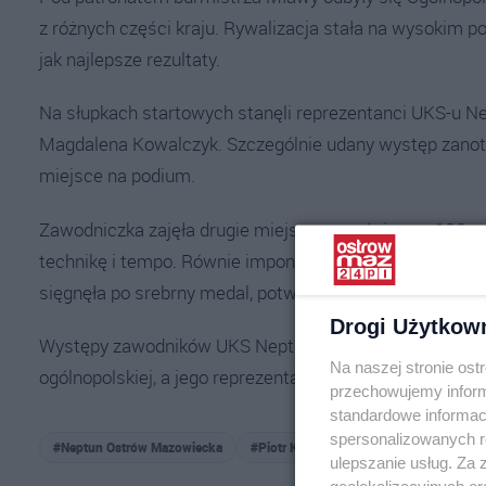
z różnych części kraju. Rywalizacja stała na wysokim po
jak najlepsze rezultaty.
Na słupkach startowych stanęli reprezentanci UKS-u N
Magdalena Kowalczyk. Szczególnie udany występ zanot
miejsce na podium.
Zawodniczka zajęła drugie miejsce w wyścigu na 100 m
technikę i tempo. Równie imponująco spisała się na d
sięgnęła po srebrny medal, potwierdzając swoją wysoką
Drogi Użytkow
Występy zawodników UKS Neptun po raz kolejny pokazały,
Na naszej stronie os
ogólnopolskiej, a jego reprezentanci godnie reprezentuj
przechowujemy informa
standardowe informac
spersonalizowanych re
#Neptun Ostrów Mazowiecka
#Piotr Kowalczyk oraz Magdalena Kowa
ulepszanie usług. Za