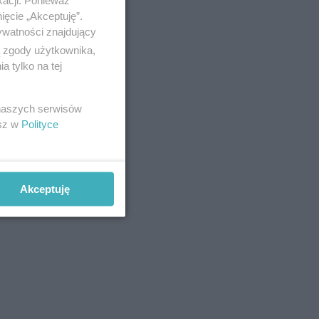
kacji. Ponieważ
ięcie „Akceptuję”.
ywatności znajdujący
ą zgody użytkownika,
 tylko na tej
 naszych serwisów
esz w
Polityce
Akceptuję