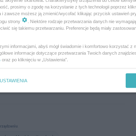
az aktywnie skanować charakterystykę urządzenia do celów identyfi
ść, prosimy o zgodę na korzystanie z tych technologii poprzez klikn
a i zawsze możesz ją zmienić/wycofać klikając przycisk ustawień pr
ogu strony
. Niektóre rodzaje przetwarzania danych nie wymagaj
iwić się takiemu przetwarzaniu. Preferencje będą miały zastosowania
szymi informacjami, abyś mógł świadomie i komfortowo korzystać z
gółowe informacje dotyczące przetwarzania Twoich danych znajdzi
s
oraz po kliknięciu w „Ustawienia”.
Wyślij
USTAWIENIA
urządzeniu
.