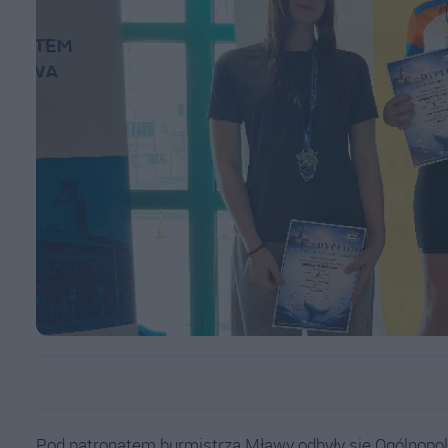
Pod patronatem burmistrza Mławy odbyły się Ogólnopol