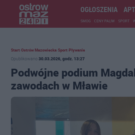
OGŁOSZENIA
APT
SMOG
CENY PALIW
SPORT
Start
›
Ostrów Mazowiecka
›
Sport
›
Pływanie
Opublikowano
30.03.2026, godz. 13:27
Podwójne podium Magdal
zawodach w Mławie