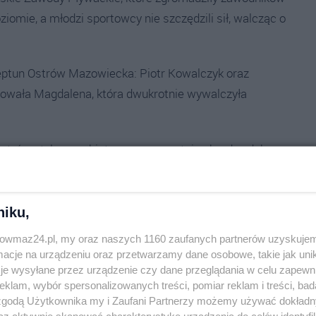
ziomie, a młodzi sportowcy nie szczędzili sił, walcząc o
eptun Ostrów Mazowiecka: Piotr Kowalczyk oraz
owała Magdalena, która dwukrotnie wywalczyła
etrów stylem grzbietowym, prezentując bardzo dobrą
ystansie 100 metrów stylem dowolnym, gdzie ponownie
 formę.
niku,
 że klub skutecznie rywalizuje na arenie
trowmaz24.pl, my oraz naszych 1160 zaufanych partnerów uzyskujem
ą zarówno barwy klubowe, jak i swoje miasto.
cje na urządzeniu oraz przetwarzamy dane osobowe, takie jak unika
je wysyłane przez urządzenie czy dane przeglądania w celu zapewn
klam, wybór spersonalizowanych treści, pomiar reklam i treści, bad
lczyk
 zgodą Użytkownika my i Zaufani Partnerzy możemy używać dokład