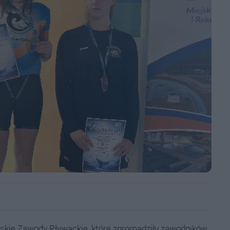
skie Zawody Pływackie, które zgromadziły zawodników