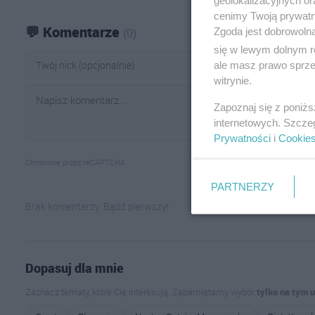
geolokalizacyjnych or
cenimy Twoją prywatno
💬 Komentarze
Zgoda jest dobrowoln
(0)
się w lewym dolnym r
ale masz prawo sprzec
witrynie.
Zapoznaj się z poniż
internetowych. Szcze
Prywatności
i
Cookie
Chronione przez reCAPTCHA
PARTNERZY
Brak komentarzy. Bądź pierwszy!
Dopasuj dla mnie
Zaznacz tematy, które Cię interesują. Zapamiętamy wybór
tylko na tym 