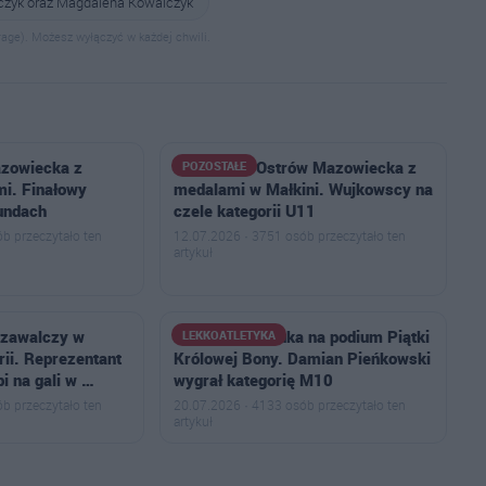
lczyk oraz Magdalena Kowalczyk
age). Możesz wyłączyć w każdej chwili.
azowiecka z
Badminton Ostrów Mazowiecka z
POZOSTAŁE
i. Finałowy
medalami w Małkini. Wujkowscy na
undach
czele kategorii U11
b przeczytało ten
12.07.2026 · 3751 osób przeczytało ten
artykuł
 zawalczy w
MKS Ostrowianka na podium Piątki
LEKKOATLETYKA
ii. Reprezentant
Królowej Bony. Damian Pieńkowski
i na gali w …
wygrał kategorię M10
b przeczytało ten
20.07.2026 · 4133 osób przeczytało ten
artykuł