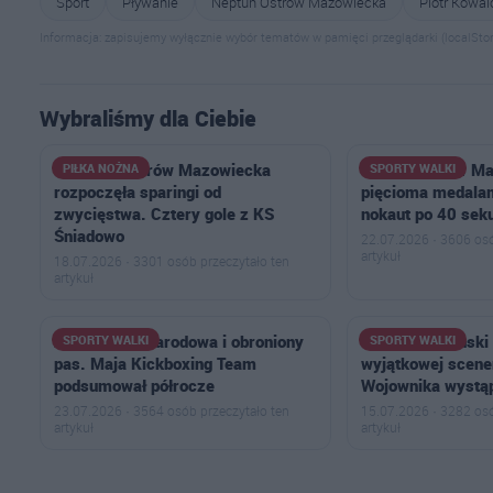
Sport
Pływanie
Neptun Ostrów Mazowiecka
Piotr Kowa
Informacja: zapisujemy wyłącznie wybór tematów w pamięci przeglądarki (localStor
Wybraliśmy dla Ciebie
Ostrovia Ostrów Mazowiecka
Goryle Ostrów M
PIŁKA NOŻNA
SPORTY WALKI
rozpoczęła sparingi od
pięcioma medalam
zwycięstwa. Cztery gole z KS
nokaut po 40 sek
Śniadowo
22.07.2026 · 3606 osó
artykuł
18.07.2026 · 3301 osób przeczytało ten
artykuł
Złoto, kadra narodowa i obroniony
Szymon Rosiński
SPORTY WALKI
SPORTY WALKI
pas. Maja Kickboxing Team
wyjątkowej scener
podsumował półrocze
Wojownika wystąp
23.07.2026 · 3564 osób przeczytało ten
15.07.2026 · 3282 osó
artykuł
artykuł