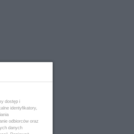
y dostęp i
lne identyfikatory,
iania
anie odbiorców oraz
nych danych