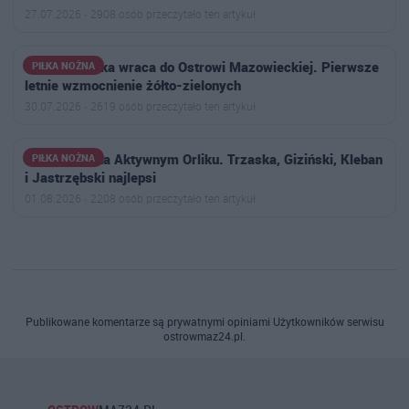
27.07.2026 · 2908 osób przeczytało ten artykuł
Jakub Choinka wraca do Ostrowi Mazowieckiej. Pierwsze
PIŁKA NOŻNA
letnie wzmocnienie żółto-zielonych
30.07.2026 · 2619 osób przeczytało ten artykuł
Siatkonoga na Aktywnym Orliku. Trzaska, Giziński, Kleban
PIŁKA NOŻNA
i Jastrzębski najlepsi
01.08.2026 · 2208 osób przeczytało ten artykuł
Publikowane komentarze są prywatnymi opiniami Użytkowników serwisu
ostrowmaz24.pl.