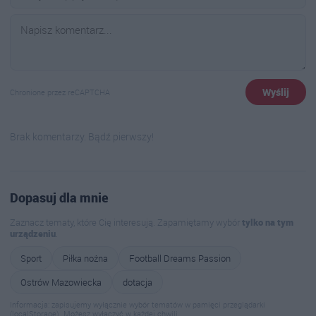
Wyślij
Chronione przez reCAPTCHA
Brak komentarzy. Bądź pierwszy!
Dopasuj dla mnie
Zaznacz tematy, które Cię interesują. Zapamiętamy wybór
tylko na tym
urządzeniu
.
Sport
Piłka nożna
Football Dreams Passion
Ostrów Mazowiecka
dotacja
Informacja: zapisujemy wyłącznie wybór tematów w pamięci przeglądarki
(localStorage). Możesz wyłączyć w każdej chwili.