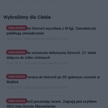
Wybraliśmy dla Ciebie
Drużyna kobiet Ostrovii wycofana z III ligi. Zawodniczki
PIŁKA NOŻNA
publikują oświadczenie
25.07.2026 · 4583 osób przeczytało ten artykuł
Jakub Ruchała wzmacnia defensywę Ostrovii. 21-latek
PIŁKA NOŻNA
dołącza do żółto-zielonych
31.07.2026 · 2392 osób przeczytało ten artykuł
Antoni Polak wraca do Ostrovii po 20-golowym sezonie w
PIŁKA NOŻNA
Małkini
02.08.2026 · 2289 osób przeczytało ten artykuł
Piłkarki Ostrovii pozostają razem. Zagrają pod szyldem
PIŁKA NOŻNA
OKS Unia Ostrów Mazowiecka