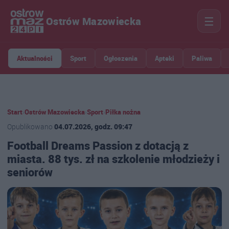
☰
Ostrów Mazowiecka
Aktualności
Sport
Ogłoszenia
Apteki
Paliwa
Start
›
Ostrów Mazowiecka
›
Sport
›
Piłka nożna
Opublikowano
04.07.2026, godz. 09:47
Football Dreams Passion z dotacją z
miasta. 88 tys. zł na szkolenie młodzieży i
seniorów