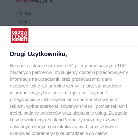
OSTROW
MAZ24.PL
O nas
Usługi
Praca
Warunki korzystania
Polityka prywatności
Drogi Użytkowniku,
Kontakt
Na naszej stronie ostrowmaz24.pl, my oraz naszych 1162
INFORMATOR
zaufanych partnerów uzyskujemy dostęp i przechowujemy
informacje na urządzeniu oraz przetwarzamy dane
Bankomaty
osobowe, takie jak unikalne identyfikatory, standardowe
Msze święte
informacje wysyłane przez urządzenie czy dane
Nocna pomoc lekarska
przeglądania w celu zapewniania spersonalizowanych
Taxi
reklam, wybór spersonalizowanych treści, pomiar reklam i
treści, badanie odbiorców oraz ulepszanie usług. Za zgodą
REKLAMA
Użytkownika my i Zaufani Partnerzy możemy używać
dokładnych danych geolokalizacyjnych oraz aktywnie
Banery i artykuły
skanować charakterystykę urządzenia do celów