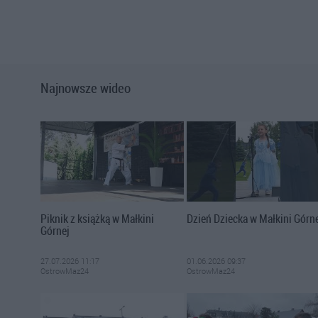
Najnowsze wideo
Piknik z książką w Małkini
Dzień Dziecka w Małkini Górn
Górnej
27.07.2026 11:17
01.06.2026 09:37
OstrowMaz24
OstrowMaz24