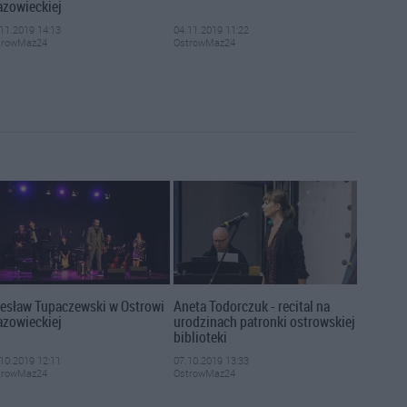
zowieckiej
11.2019 14:13
04.11.2019 11:22
trowMaz24
OstrowMaz24
esław Tupaczewski w Ostrowi
Aneta Todorczuk - recital na
zowieckiej
urodzinach patronki ostrowskiej
biblioteki
10.2019 12:11
07.10.2019 13:33
trowMaz24
OstrowMaz24