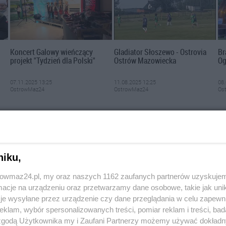
Koncert Galowy wieńczący
Gladiator Słoszewo - Ostrovia
Br
projekt "Tydzień dla Polski"
Ostrów Mazowiecka
Og
07.11.2025 13:25
11.08.2025 12:25
08.
OstrowMaz24
OstrowMaz24
Os
niku,
trowmaz24.pl, my oraz naszych 1162 zaufanych partnerów uzyskujem
cje na urządzeniu oraz przetwarzamy dane osobowe, takie jak unika
je wysyłane przez urządzenie czy dane przeglądania w celu zapewn
klam, wybór spersonalizowanych treści, pomiar reklam i treści, bad
 zgodą Użytkownika my i Zaufani Partnerzy możemy używać dokład