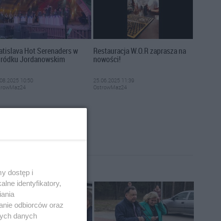
atislava Hot Serenaders w
Restauracja W.O.R zaprasza na
ródku Jordanowskim
nowości!
08.2025 10:50
25.06.2025 11:39
trowMaz24
OstrowMaz24
y dostęp i
lne identyfikatory,
iania
anie odbiorców oraz
nych danych