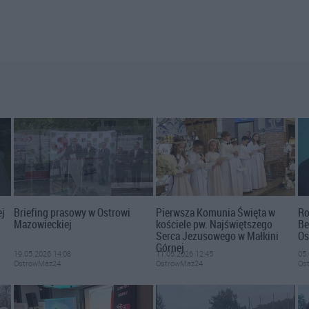
ej
Briefing prasowy w Ostrowi
Pierwsza Komunia Święta w
Ro
Mazowieckiej
kościele pw. Najświętszego
Be
Serca Jezusowego w Małkini
Os
Górnej
19.05.2026 14:08
11.05.2026 12:45
05.
OstrowMaz24
OstrowMaz24
Os