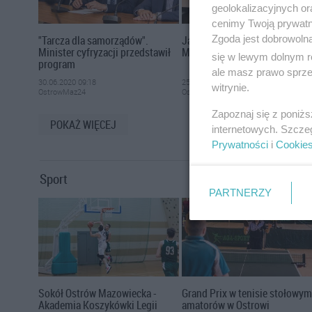
geolokalizacyjnych or
cenimy Twoją prywatno
"Tarcza dla samorządów".
Janusz Korwin-Mikke w Ostro
Zgoda jest dobrowoln
Minister cyfryzacji przedstawił
Mazowieckiej
się w lewym dolnym r
program
ale masz prawo sprzec
30.06.2020 09:18
25.06.2020 11:41
witrynie.
OstrowMaz24
OstrowMaz24
Zapoznaj się z poniż
POKAŻ WIĘCEJ
internetowych. Szcze
Prywatności
i
Cookie
Sport
PARTNERZY
Sokół Ostrów Mazowiecka -
Grand Prix w tenisie stołowy
Akademia Koszykówki Legii
amatorów w Ostrowi