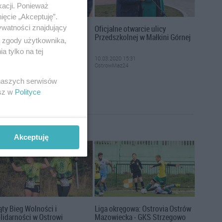
kacji. Ponieważ
ięcie „Akceptuję”.
sja rady powiatu
Oficjalne otwarcie ulicy
ywatności znajdujący
trowskiego (06.03.2020)
Przedszkolnej w Małkini Górnej
ą zgody użytkownika,
 tylko na tej
03.2020 15:50
10.03.2020 15:31
trowMaz24
OstrowMaz24
 naszych serwisów
esz w
Polityce
Akceptuję
ąty Bieg Wolności i
Liga okręgowa: Ostrovia Ostrów
lidarności w Ostrowi
Mazowiecka - GKS Strzegowo