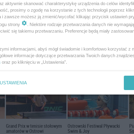
az aktywnie skanować charakterystykę urządzenia do celów identyfi
ść, prosimy o zgodę na korzystanie z tych technologii poprzez klikn
wi
72 rocznica śmierci rotmistrza
Sesja rady gminy Małkinia Górna
Se
a i zawsze możesz ją zmienić/wycofać klikając przycisk ustawień pr
Pileckiego
(09.03.2020)
os
ogu strony
. Niektóre rodzaje przetwarzania danych nie wymagaj
iwić się takiemu przetwarzaniu. Preferencje będą miały zastosowania
26.05.2020 09:15
13.03.2020 11:45
11.
OstrowMaz24
OstrowMaz24
Os
szymi informacjami, abyś mógł świadomie i komfortowo korzystać z
gółowe informacje dotyczące przetwarzania Twoich danych znajdzi
s
oraz po kliknięciu w „Ustawienia”.
USTAWIENIA
m
Grand Prix w tenisie stołowym
Ostrowski Festiwal Pływacki
Pi
amatorów w Ostrowi
Swim & Joy
So