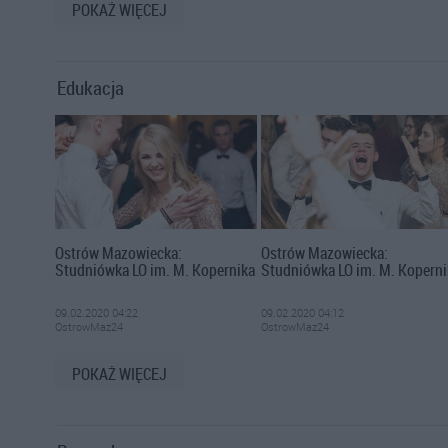
POKAŻ WIĘCEJ
Edukacja
Ostrów Mazowiecka:
Ostrów Mazowiecka:
Studniówka LO im. M. Kopernika
Studniówka LO im. M. Koperni
09.02.2020 04:22
09.02.2020 04:12
OstrowMaz24
OstrowMaz24
POKAŻ WIĘCEJ