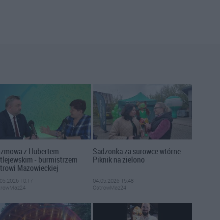
zmowa z Hubertem
Sadzonka za surowce wtórne-
tlejewskim - burmistrzem
Piknik na zielono
trowi Mazowieckiej
05.2026 10:17
04.05.2026 15:48
trowMaz24
OstrowMaz24