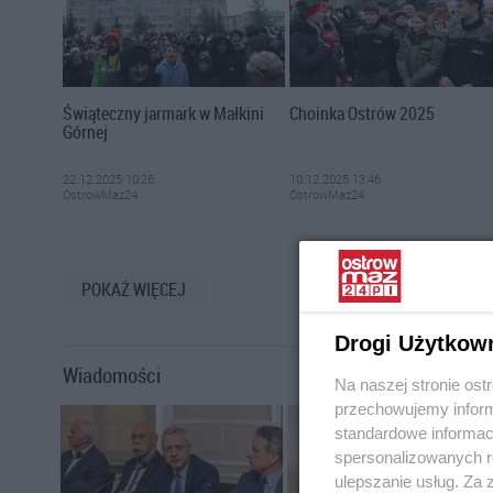
Świąteczny jarmark w Małkini
Choinka Ostrów 2025
Górnej
22.12.2025 10:26
10.12.2025 13:46
OstrowMaz24
OstrowMaz24
POKAŻ WIĘCEJ
Drogi Użytkow
Wiadomości
Na naszej stronie os
przechowujemy informa
standardowe informac
spersonalizowanych re
ulepszanie usług. Za