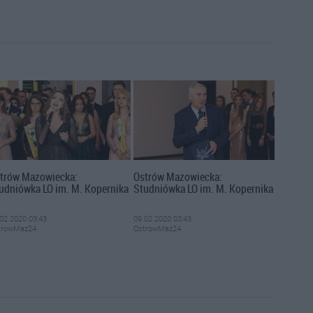
trów Mazowiecka:
Ostrów Mazowiecka:
udniówka LO im. M. Kopernika
Studniówka LO im. M. Kopernika
02.2020 03:43
09.02.2020 03:43
trowMaz24
OstrowMaz24