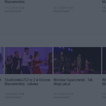
Mazowieckiej
Ma
17.12.2019 12:03
10.12.2019 13:33
18.
OstrowMaz24
OstrowMaz24
Os
i
Studniówka ZSZ nr 2 w Ostrowi
Wiesław Tupaczewski - Tak
Wi
Mazowieckiej - zabawa
długo jak ja
Ma
12.02.2023 15:09
16.10.2019 12:13
16.
OstrowMaz24
OstrowMaz24
Os