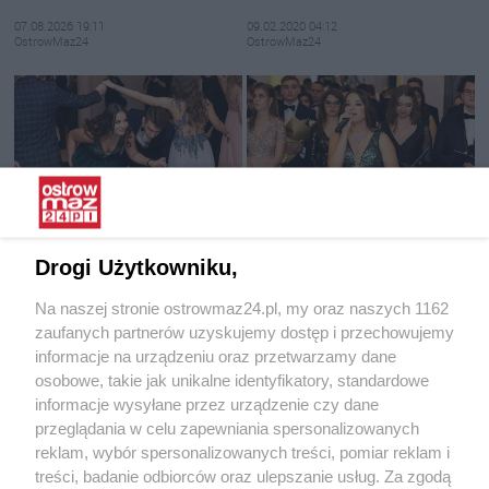
07.08.2026 19:11
09.02.2020 04:12
OstrowMaz24
OstrowMaz24
Ostrów Mazowiecka: Studniówka
Ostrów Mazowiecka: Studniówka
LO im. M. Kopernika
LO im. M. Kopernika
Drogi Użytkowniku,
09.02.2020 04:12
09.02.2020 03:54
Na naszej stronie ostrowmaz24.pl, my oraz naszych 1162
OstrowMaz24
OstrowMaz24
zaufanych partnerów uzyskujemy dostęp i przechowujemy
informacje na urządzeniu oraz przetwarzamy dane
osobowe, takie jak unikalne identyfikatory, standardowe
informacje wysyłane przez urządzenie czy dane
przeglądania w celu zapewniania spersonalizowanych
reklam, wybór spersonalizowanych treści, pomiar reklam i
treści, badanie odbiorców oraz ulepszanie usług. Za zgodą