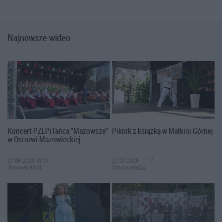
Najnowsze wideo
Koncert PZLPiTańca "Mazowsze"
Piknik z książką w Małkini Górnej
w Ostrowi Mazowieckiej
07.08.2026 19:11
27.07.2026 11:17
OstrowMaz24
OstrowMaz24