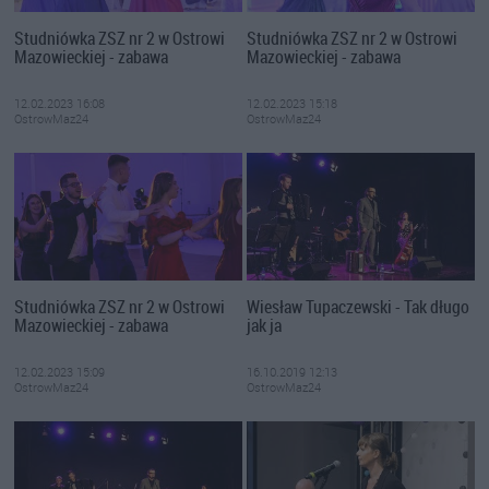
Studniówka ZSZ nr 2 w Ostrowi
Studniówka ZSZ nr 2 w Ostrowi
Mazowieckiej - zabawa
Mazowieckiej - zabawa
12.02.2023 16:08
12.02.2023 15:18
OstrowMaz24
OstrowMaz24
Studniówka ZSZ nr 2 w Ostrowi
Wiesław Tupaczewski - Tak długo
Mazowieckiej - zabawa
jak ja
12.02.2023 15:09
16.10.2019 12:13
OstrowMaz24
OstrowMaz24