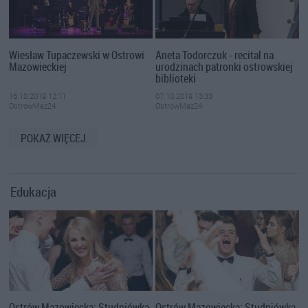
Wiesław Tupaczewski w Ostrowi
Aneta Todorczuk - recital na
Mazowieckiej
urodzinach patronki ostrowskiej
biblioteki
16.10.2019 12:11
07.10.2019 13:33
OstrowMaz24
OstrowMaz24
POKAŻ WIĘCEJ
Edukacja
Ostrów Mazowiecka: Studniówka
Ostrów Mazowiecka: Studniówka