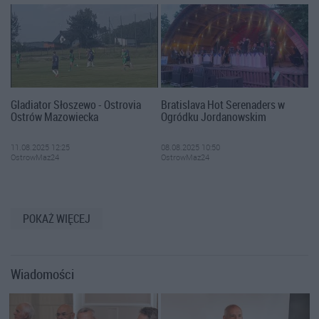
Gladiator Słoszewo - Ostrovia
Bratislava Hot Serenaders w
Ostrów Mazowiecka
Ogródku Jordanowskim
11.08.2025 12:25
08.08.2025 10:50
OstrowMaz24
OstrowMaz24
POKAŻ WIĘCEJ
Wiadomości