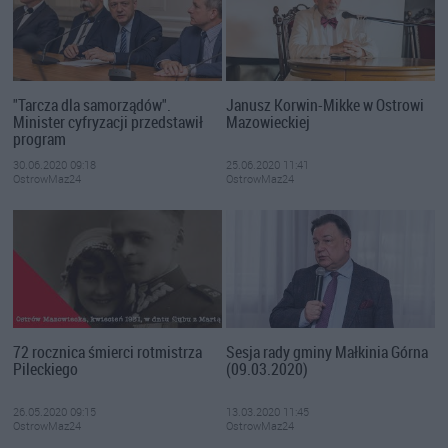
"Tarcza dla samorządów".
Janusz Korwin-Mikke w Ostrowi
Minister cyfryzacji przedstawił
Mazowieckiej
program
30.06.2020 09:18
25.06.2020 11:41
OstrowMaz24
OstrowMaz24
72 rocznica śmierci rotmistrza
Sesja rady gminy Małkinia Górna
Pileckiego
(09.03.2020)
26.05.2020 09:15
13.03.2020 11:45
OstrowMaz24
OstrowMaz24