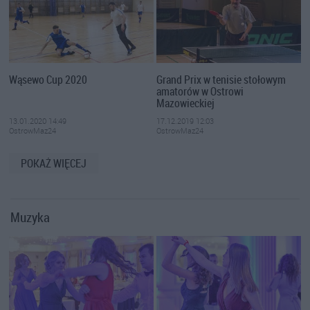
Wąsewo Cup 2020
Grand Prix w tenisie stołowym
amatorów w Ostrowi
Mazowieckiej
13.01.2020 14:49
17.12.2019 12:03
OstrowMaz24
OstrowMaz24
POKAŻ WIĘCEJ
Muzyka