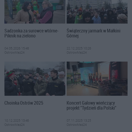
Sadzonka za surowce wtórne-
Świąteczny jarmark w Małkini
Piknik na zielono
Górnej
04.05.2026 15:48
22.12.2025 10:26
OstrowMaz24
OstrowMaz24
Choinka Ostrów 2025
Koncert Galowy wieńczący
projekt "Tydzień dla Polski"
10.12.2025 13:46
07.11.2025 13:25
OstrowMaz24
OstrowMaz24