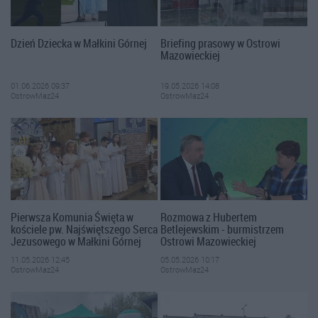
Dzień Dziecka w Małkini Górnej
Briefing prasowy w Ostrowi
Mazowieckiej
01.06.2026 09:37
19.05.2026 14:08
OstrowMaz24
OstrowMaz24
Pierwsza Komunia Święta w
Rozmowa z Hubertem
kościele pw. Najświętszego Serca
Betlejewskim - burmistrzem
Jezusowego w Małkini Górnej
Ostrowi Mazowieckiej
11.05.2026 12:45
05.05.2026 10:17
OstrowMaz24
OstrowMaz24