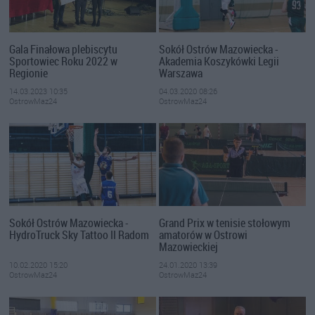
Gala Finałowa plebiscytu
Sokół Ostrów Mazowiecka -
Sportowiec Roku 2022 w
Akademia Koszykówki Legii
Regionie
Warszawa
14.03.2023 10:35
04.03.2020 08:26
OstrowMaz24
OstrowMaz24
Sokół Ostrów Mazowiecka -
Grand Prix w tenisie stołowym
HydroTruck Sky Tattoo II Radom
amatorów w Ostrowi
Mazowieckiej
10.02.2020 15:20
24.01.2020 13:39
OstrowMaz24
OstrowMaz24