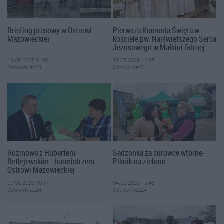
Briefing prasowy w Ostrowi
Pierwsza Komunia Święta w
Mazowieckiej
kościele pw. Najświętszego Serca
Jezusowego w Małkini Górnej
19.05.2026 14:08
11.05.2026 12:45
OstrowMaz24
OstrowMaz24
Rozmowa z Hubertem
Sadzonka za surowce wtórne-
Betlejewskim - burmistrzem
Piknik na zielono
Ostrowi Mazowieckiej
05.05.2026 10:17
04.05.2026 15:48
OstrowMaz24
OstrowMaz24