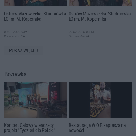
Ostrów Mazowiecka: Studniówka
Ostrów Mazowiecka: Studniówka
LO im. M. Kopernika
LO im. M. Kopernika
09.02.2020 03:54
09.02.2020 03:43
OstrowMaz24
OstrowMaz24
POKAŻ WIĘCEJ
Rozrywka
Koncert Galowy wieńczący
Restauracja W.O.R zaprasza na
projekt "Tydzień dla Polski"
nowości!