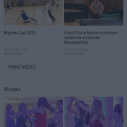
Wąsewo Cup 2020
Grand Prix w tenisie stołowym
amatorów w Ostrowi
Mazowieckiej
13.01.2020 14:49
17.12.2019 12:03
OstrowMaz24
OstrowMaz24
POKAŻ WIĘCEJ
Muzyka