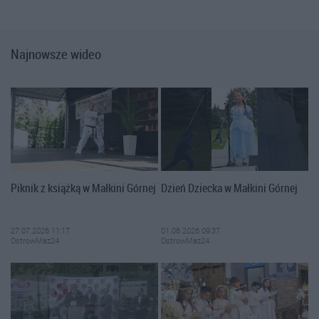
Najnowsze wideo
Piknik z książką w Małkini Górnej
Dzień Dziecka w Małkini Górnej
27.07.2026 11:17
01.06.2026 09:37
OstrowMaz24
OstrowMaz24