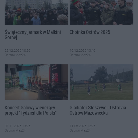
Świąteczny jarmark w Małkini
Choinka Ostrów 2025
Górnej
22.12.2025 10:26
10.12.2025 13:46
OstrowMaz24
OstrowMaz24
Koncert Galowy wieńczący
Gladiator Słoszewo - Ostrovia
projekt "Tydzień dla Polski"
Ostrów Mazowiecka
07.11.2025 13:25
11.08.2025 12:25
OstrowMaz24
OstrowMaz24