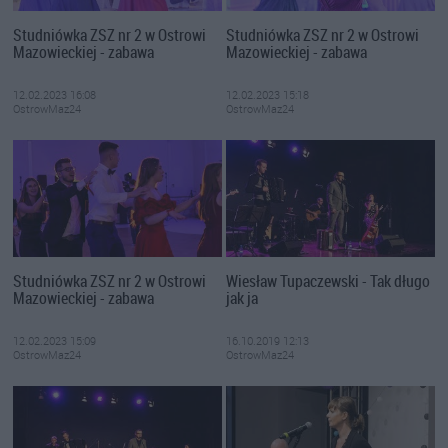
Studniówka ZSZ nr 2 w Ostrowi
Studniówka ZSZ nr 2 w Ostrowi
Mazowieckiej - zabawa
Mazowieckiej - zabawa
12.02.2023 16:08
12.02.2023 15:18
OstrowMaz24
OstrowMaz24
Studniówka ZSZ nr 2 w Ostrowi
Wiesław Tupaczewski - Tak długo
Mazowieckiej - zabawa
jak ja
12.02.2023 15:09
16.10.2019 12:13
OstrowMaz24
OstrowMaz24