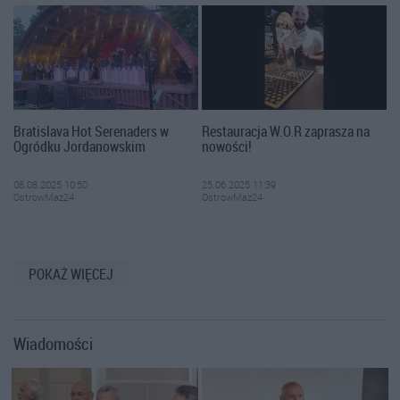
Bratislava Hot Serenaders w
Restauracja W.O.R zaprasza na
Ogródku Jordanowskim
nowości!
08.08.2025 10:50
25.06.2025 11:39
OstrowMaz24
OstrowMaz24
POKAŻ WIĘCEJ
Wiadomości