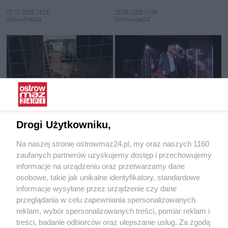
07.11.2025 13:25
25.06.2025 11:39
OstrowMaz24
OstrowMaz24
Interwencja Pogotowia dla
Wieczór z muzyką Krzysztofa
Zwierząt
Krawczyka w Starej Elektrowni
Drogi Użytkowniku,
16.06.2025 15:19
07.05.2025 12:31
Na naszej stronie ostrowmaz24.pl, my oraz naszych 1160
OstrowMaz24
OstrowMaz24
zaufanych partnerów uzyskujemy dostęp i przechowujemy
informacje na urządzeniu oraz przetwarzamy dane
osobowe, takie jak unikalne identyfikatory, standardowe
informacje wysyłane przez urządzenie czy dane
przeglądania w celu zapewniania spersonalizowanych
reklam, wybór spersonalizowanych treści, pomiar reklam i
treści, badanie odbiorców oraz ulepszanie usług. Za zgodą