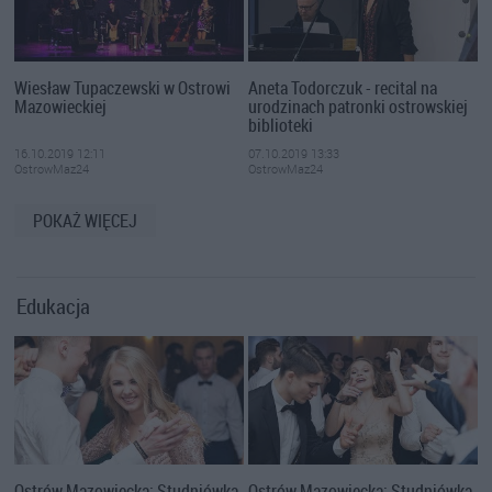
Wiesław Tupaczewski w Ostrowi
Aneta Todorczuk - recital na
Mazowieckiej
urodzinach patronki ostrowskiej
biblioteki
16.10.2019 12:11
07.10.2019 13:33
OstrowMaz24
OstrowMaz24
POKAŻ WIĘCEJ
Edukacja
Ostrów Mazowiecka: Studniówka
Ostrów Mazowiecka: Studniówka