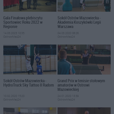
Gala Finałowa plebiscytu
Sokół Ostrów Mazowiecka -
Sportowiec Roku 2022 w
Akademia Koszykówki Legii
Regionie
Warszawa
14.03.2023 10:35
04.03.2020 08:26
OstrowMaz24
OstrowMaz24
Sokół Ostrów Mazowiecka -
Grand Prix w tenisie stołowym
HydroTruck Sky Tattoo II Radom
amatorów w Ostrowi
Mazowieckiej
10.02.2020 15:20
24.01.2020 13:39
OstrowMaz24
OstrowMaz24