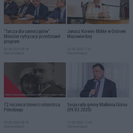
"Tarcza dla samorządów".
Janusz Korwin-Mikke w Ostrowi
Minister cyfryzacji przedstawił
Mazowieckiej
program
30.06.2020 09:18
25.06.2020 11:41
OstrowMaz24
OstrowMaz24
72 rocznica śmierci rotmistrza
Sesja rady gminy Małkinia Górna
Pileckiego
(09.03.2020)
26.05.2020 09:15
13.03.2020 11:45
OstrowMaz24
OstrowMaz24