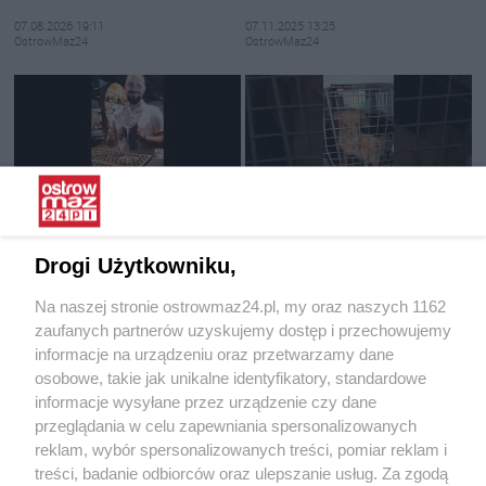
07.08.2026 19:11
07.11.2025 13:25
OstrowMaz24
OstrowMaz24
Restauracja W.O.R zaprasza na
Interwencja Pogotowia dla
nowości!
Zwierząt
Drogi Użytkowniku,
25.06.2025 11:39
16.06.2025 15:19
Na naszej stronie ostrowmaz24.pl, my oraz naszych 1162
OstrowMaz24
OstrowMaz24
zaufanych partnerów uzyskujemy dostęp i przechowujemy
informacje na urządzeniu oraz przetwarzamy dane
osobowe, takie jak unikalne identyfikatory, standardowe
informacje wysyłane przez urządzenie czy dane
przeglądania w celu zapewniania spersonalizowanych
reklam, wybór spersonalizowanych treści, pomiar reklam i
treści, badanie odbiorców oraz ulepszanie usług. Za zgodą