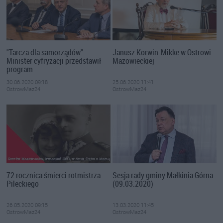
"Tarcza dla samorządów".
Janusz Korwin-Mikke w Ostrowi
Minister cyfryzacji przedstawił
Mazowieckiej
program
30.06.2020 09:18
25.06.2020 11:41
OstrowMaz24
OstrowMaz24
72 rocznica śmierci rotmistrza
Sesja rady gminy Małkinia Górna
Pileckiego
(09.03.2020)
26.05.2020 09:15
13.03.2020 11:45
OstrowMaz24
OstrowMaz24