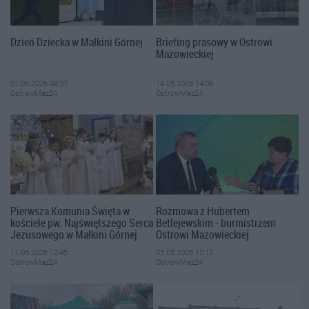
Dzień Dziecka w Małkini Górnej
Briefing prasowy w Ostrowi
Mazowieckiej
01.06.2026 09:37
19.05.2026 14:08
OstrowMaz24
OstrowMaz24
Pierwsza Komunia Święta w
Rozmowa z Hubertem
kościele pw. Najświętszego Serca
Betlejewskim - burmistrzem
Jezusowego w Małkini Górnej
Ostrowi Mazowieckiej
11.05.2026 12:45
05.05.2026 10:17
OstrowMaz24
OstrowMaz24