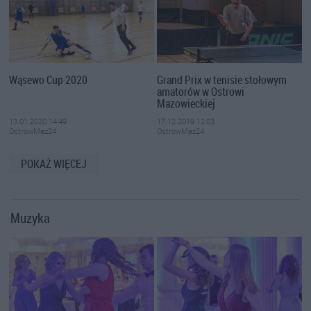
Wąsewo Cup 2020
Grand Prix w tenisie stołowym
amatorów w Ostrowi
Mazowieckiej
13.01.2020 14:49
17.12.2019 12:03
OstrowMaz24
OstrowMaz24
POKAŻ WIĘCEJ
Muzyka