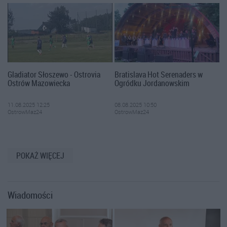
Gladiator Słoszewo - Ostrovia
Bratislava Hot Serenaders w
Ostrów Mazowiecka
Ogródku Jordanowskim
11.08.2025 12:25
08.08.2025 10:50
OstrowMaz24
OstrowMaz24
POKAŻ WIĘCEJ
Wiadomości