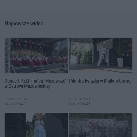
Najnowsze wideo
Koncert PZLPiTańca "Mazowsze"
Piknik z książką w Małkini Górnej
w Ostrowi Mazowieckiej
07.08.2026 19:11
27.07.2026 11:17
OstrowMaz24
OstrowMaz24