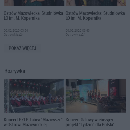
Ostrów Mazowiecka: Studniówka
Ostrów Mazowiecka: Studniówka
LO im. M. Kopernika
LO im. M. Kopernika
09.02.2020 03:54
09.02.2020 03:43
OstrowMaz24
OstrowMaz24
POKAŻ WIĘCEJ
Rozrywka
Koncert PZLPiTańca "Mazowsze"
Koncert Galowy wieńczący
w Ostrowi Mazowieckiej
projekt "Tydzień dla Polski"