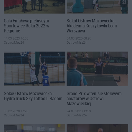
Gala Finałowa plebiscytu
Sokół Ostrów Mazowiecka -
Sportowiec Roku 2022 w
Akademia Koszykówki Legii
Regionie
Warszawa
14.03.2023 10:35
04.03.2020 08:26
OstrowMaz24
OstrowMaz24
Sokół Ostrów Mazowiecka -
Grand Prix w tenisie stołowym
HydroTruck Sky Tattoo II Radom
amatorów w Ostrowi
Mazowieckiej
10.02.2020 15:20
24.01.2020 13:39
OstrowMaz24
OstrowMaz24