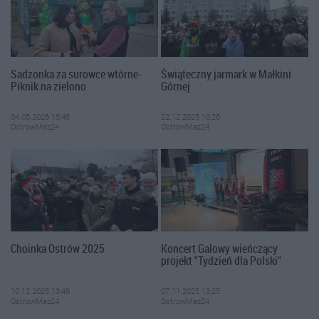
Sadzonka za surowce wtórne-
Świąteczny jarmark w Małkini
Piknik na zielono
Górnej
04.05.2026 15:48
22.12.2025 10:26
OstrowMaz24
OstrowMaz24
Choinka Ostrów 2025
Koncert Galowy wieńczący
projekt "Tydzień dla Polski"
10.12.2025 13:46
07.11.2025 13:25
OstrowMaz24
OstrowMaz24