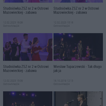
Studniówka ZSZ nr 2 w Ostrowi
Studniówka ZSZ nr 2 w Ostrowi
Mazowieckiej - zabawa
Mazowieckiej - zabawa
12.02.2023 16:08
12.02.2023 15:18
OstrowMaz24
OstrowMaz24
Studniówka ZSZ nr 2 w Ostrowi
Wiesław Tupaczewski - Tak długo
Mazowieckiej - zabawa
jak ja
12.02.2023 15:09
16.10.2019 12:13
OstrowMaz24
OstrowMaz24