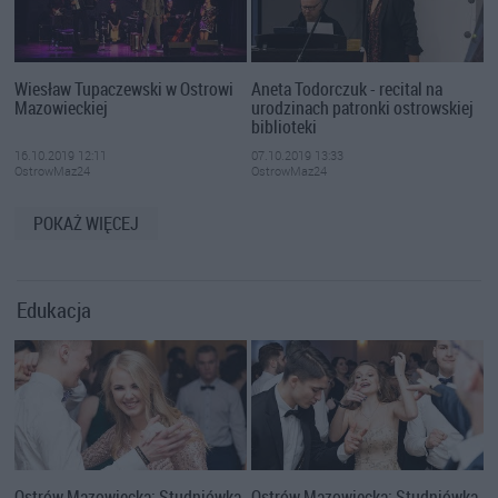
Wiesław Tupaczewski w Ostrowi
Aneta Todorczuk - recital na
Mazowieckiej
urodzinach patronki ostrowskiej
biblioteki
16.10.2019 12:11
07.10.2019 13:33
OstrowMaz24
OstrowMaz24
POKAŻ WIĘCEJ
Edukacja
Ostrów Mazowiecka: Studniówka
Ostrów Mazowiecka: Studniówka