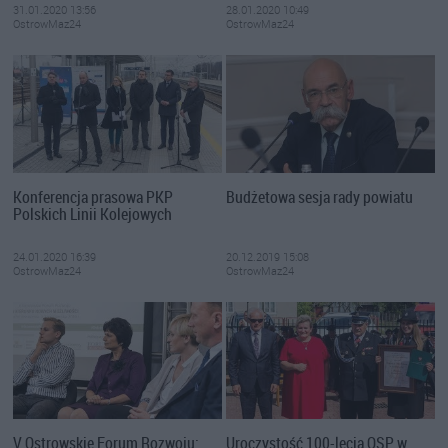
31.01.2020 13:56
28.01.2020 10:49
OstrowMaz24
OstrowMaz24
Konferencja prasowa PKP
Budżetowa sesja rady powiatu
Polskich Linii Kolejowych
24.01.2020 16:39
20.12.2019 15:08
OstrowMaz24
OstrowMaz24
V Ostrowskie Forum Rozwoju:
Uroczystość 100-lecia OSP w