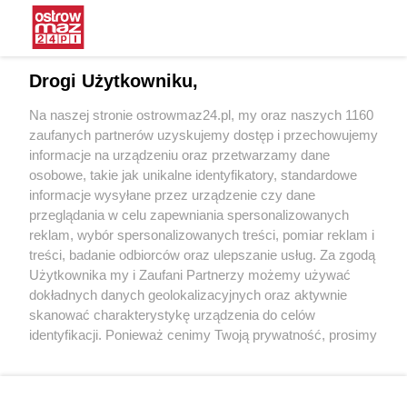
Interwencja Pogotowia dla
Wieczór z muzyką Krzysztofa
Zwierząt
Krawczyka w Starej Elektrowni
Drogi Użytkowniku,
16.06.2025 15:19
07.05.2025 12:31
Na naszej stronie ostrowmaz24.pl, my oraz naszych 1160
OstrowMaz24
OstrowMaz24
zaufanych partnerów uzyskujemy dostęp i przechowujemy
informacje na urządzeniu oraz przetwarzamy dane
osobowe, takie jak unikalne identyfikatory, standardowe
informacje wysyłane przez urządzenie czy dane
przeglądania w celu zapewniania spersonalizowanych
reklam, wybór spersonalizowanych treści, pomiar reklam i
treści, badanie odbiorców oraz ulepszanie usług. Za zgodą
Spotkanie z Rafałem
Ostrowski Styl 2025
Użytkownika my i Zaufani Partnerzy możemy używać
Trzaskowskim w Ostrowi
dokładnych danych geolokalizacyjnych oraz aktywnie
Mazowieckiej
skanować charakterystykę urządzenia do celów
06.04.2025 13:49
10.03.2025 12:30
identyfikacji. Ponieważ cenimy Twoją prywatność, prosimy
OstrowMaz24
OstrowMaz24
o zgodę na korzystanie z tych technologii poprzez
kliknięcie „Akceptuję”. Zgoda jest dobrowolna i zawsze
POKAŻ WIĘCEJ
możesz ją zmienić/wycofać klikając przycisk ustawień