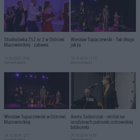
Studniówka ZSZ nr 2 w Ostrowi
Wiesław Tupaczewski - Tak długo
Mazowieckiej - zabawa
jak ja
12.02.2023 15:09
16.10.2019 12:13
OstrowMaz24
OstrowMaz24
Wiesław Tupaczewski w Ostrowi
Aneta Todorczuk - recital na
Mazowieckiej
urodzinach patronki ostrowskiej
biblioteki
16.10.2019 12:11
07.10.2019 13:33
OstrowMaz24
OstrowMaz24