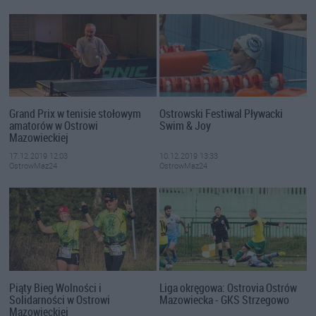
Grand Prix w tenisie stołowym
Ostrowski Festiwal Pływacki
amatorów w Ostrowi
Swim & Joy
Mazowieckiej
17.12.2019 12:03
10.12.2019 13:33
OstrowMaz24
OstrowMaz24
Piąty Bieg Wolności i
Liga okręgowa: Ostrovia Ostrów
Solidarności w Ostrowi
Mazowiecka - GKS Strzegowo
Mazowieckiej