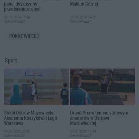
panel dyskusyjny -
Małkini Górnej
przedsiębiorcą być
03.10.2019 15:04
20.08.2019 14:28
OstrowMaz24
OstrowMaz24
POKAŻ WIĘCEJ
Sport
Sokół Ostrów Mazowiecka -
Grand Prix w tenisie stołowym
Akademia Koszykówki Legii
amatorów w Ostrowi
Warszawa
Mazowieckiej
04.03.2020 08:26
24.01.2020 13:39
OstrowMaz24
OstrowMaz24