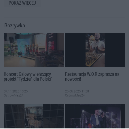
POKAŻ WIĘCEJ
Rozrywka
Koncert Galowy wieńczący
Restauracja W.O.R zaprasza na
projekt "Tydzień dla Polski"
nowości!
07.11.2025 13:25
25.06.2025 11:39
OstrowMaz24
OstrowMaz24