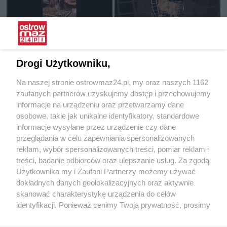
Restauracja W.O.R zaprasza na
Interwencja Pogotowia dla
nowości!
Zwierząt
Drogi Użytkowniku,
25.06.2025 11:39
16.06.2025 15:19
Na naszej stronie ostrowmaz24.pl, my oraz naszych 1162
OstrowMaz24
OstrowMaz24
zaufanych partnerów uzyskujemy dostęp i przechowujemy
informacje na urządzeniu oraz przetwarzamy dane
osobowe, takie jak unikalne identyfikatory, standardowe
informacje wysyłane przez urządzenie czy dane
przeglądania w celu zapewniania spersonalizowanych
reklam, wybór spersonalizowanych treści, pomiar reklam i
treści, badanie odbiorców oraz ulepszanie usług. Za zgodą
Wieczór z muzyką Krzysztofa
Spotkanie z Rafałem
Użytkownika my i Zaufani Partnerzy możemy używać
Krawczyka w Starej Elektrowni
Trzaskowskim w Ostrowi
dokładnych danych geolokalizacyjnych oraz aktywnie
Mazowieckiej
skanować charakterystykę urządzenia do celów
07.05.2025 12:31
06.04.2025 13:49
identyfikacji. Ponieważ cenimy Twoją prywatność, prosimy
OstrowMaz24
OstrowMaz24
o zgodę na korzystanie z tych technologii poprzez
kliknięcie „Akceptuję”. Zgoda jest dobrowolna i zawsze