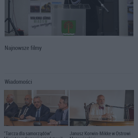
Najnowsze filmy
Wiadomości
"Tarcza dla samorządów".
Janusz Korwin-Mikke w Ostrowi