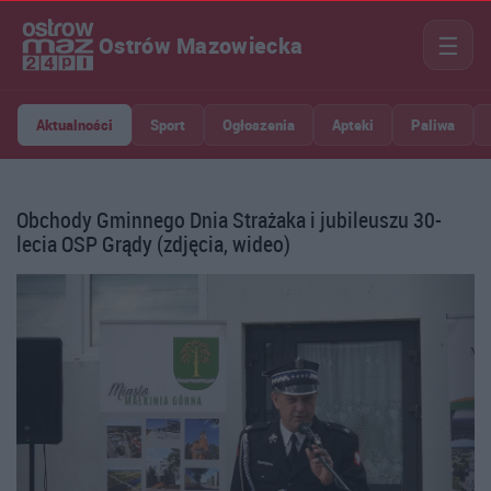
☰
Ostrów Mazowiecka
Aktualności
Sport
Ogłoszenia
Apteki
Paliwa
Obchody Gminnego Dnia Strażaka i jubileuszu 30-
lecia OSP Grądy (zdjęcia, wideo)