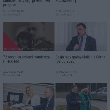
Minister cyfryzacji przedstawił
Mazowieckiej
program
30.06.2020 09:18
25.06.2020 11:41
OstrowMaz24
OstrowMaz24
72 rocznica śmierci rotmistrza
Sesja rady gminy Małkinia Górna
Pileckiego
(09.03.2020)
26.05.2020 09:15
13.03.2020 11:45
OstrowMaz24
OstrowMaz24