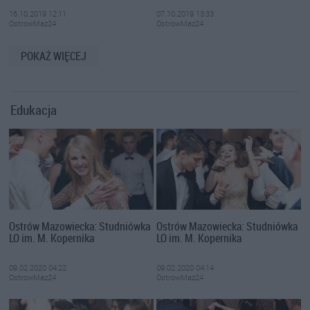
16.10.2019 12:11
07.10.2019 13:33
OstrowMaz24
OstrowMaz24
POKAŻ WIĘCEJ
Edukacja
Ostrów Mazowiecka: Studniówka
Ostrów Mazowiecka: Studniówka
LO im. M. Kopernika
LO im. M. Kopernika
09.02.2020 04:22
09.02.2020 04:14
OstrowMaz24
OstrowMaz24