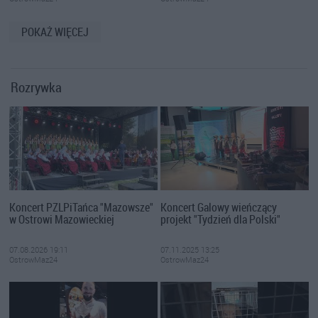
POKAŻ WIĘCEJ
Rozrywka
Koncert PZLPiTańca "Mazowsze"
Koncert Galowy wieńczący
w Ostrowi Mazowieckiej
projekt "Tydzień dla Polski"
07.08.2026 19:11
07.11.2025 13:25
OstrowMaz24
OstrowMaz24