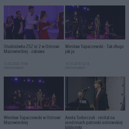
Studniówka ZSZ nr 2 w Ostrowi
Wiesław Tupaczewski - Tak długo
Mazowieckiej - zabawa
jak ja
12.02.2023 15:09
16.10.2019 12:13
OstrowMaz24
OstrowMaz24
Wiesław Tupaczewski w Ostrowi
Aneta Todorczuk - recital na
Mazowieckiej
urodzinach patronki ostrowskiej
biblioteki