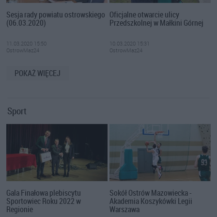
Sesja rady powiatu ostrowskiego
Oficjalne otwarcie ulicy
(06.03.2020)
Przedszkolnej w Małkini Górnej
11.03.2020 15:50
10.03.2020 15:31
OstrowMaz24
OstrowMaz24
POKAŻ WIĘCEJ
Sport
Gala Finałowa plebiscytu
Sokół Ostrów Mazowiecka -
Sportowiec Roku 2022 w
Akademia Koszykówki Legii
Regionie
Warszawa