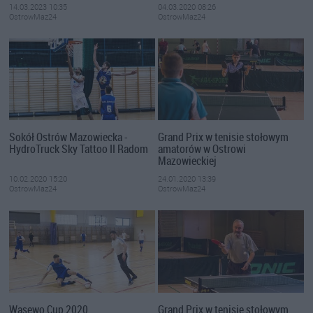
14.03.2023 10:35
04.03.2020 08:26
OstrowMaz24
OstrowMaz24
Sokół Ostrów Mazowiecka -
Grand Prix w tenisie stołowym
HydroTruck Sky Tattoo II Radom
amatorów w Ostrowi
Mazowieckiej
10.02.2020 15:20
24.01.2020 13:39
OstrowMaz24
OstrowMaz24
Wąsewo Cup 2020
Grand Prix w tenisie stołowym