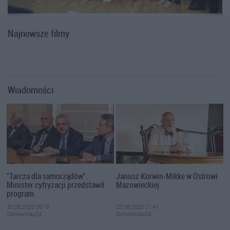
Najnowsze filmy
Wiadomości
"Tarcza dla samorządów".
Janusz Korwin-Mikke w Ostrowi
Minister cyfryzacji przedstawił
Mazowieckiej
program
30.06.2020 09:18
25.06.2020 11:41
OstrowMaz24
OstrowMaz24