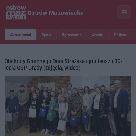
☰
Ostrów Mazowiecka
Aktualności
Sport
Ogłoszenia
Apteki
Paliwa
Obchody Gminnego Dnia Strażaka i jubileuszu 30-
lecia OSP Grądy (zdjęcia, wideo)