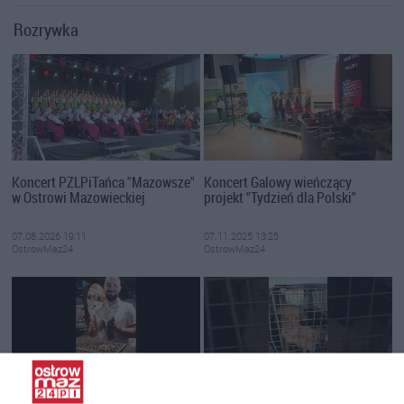
Rozrywka
Koncert PZLPiTańca "Mazowsze"
Koncert Galowy wieńczący
w Ostrowi Mazowieckiej
projekt "Tydzień dla Polski"
07.08.2026 19:11
07.11.2025 13:25
OstrowMaz24
OstrowMaz24