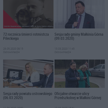
72 rocznica śmierci rotmistrza
Sesja rady gminy Małkinia Górna
Pileckiego
(09.03.2020)
26.05.2020 09:15
13.03.2020 11:45
OstrowMaz24
OstrowMaz24
Sesja rady powiatu ostrowskiego
Oficjalne otwarcie ulicy
(06.03.2020)
Przedszkolnej w Małkini Górnej
11.03.2020 15:50
10.03.2020 15:31