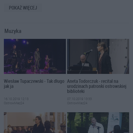
POKAŻ WIĘCEJ
Muzyka
Wiesław Tupaczewski - Tak długo
Aneta Todorczuk - recital na
jak ja
urodzinach patronki ostrowskiej
biblioteki
16.10.2019 12:13
07.10.2019 13:33
OstrowMaz24
OstrowMaz24