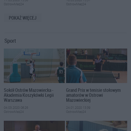
OstrowMaz24
OstrowMaz24
POKAŻ WIĘCEJ
Sport
Sokół Ostrów Mazowiecka -
Grand Prix w tenisie stołowym
Akademia Koszykówki Legii
amatorów w Ostrowi
Warszawa
Mazowieckiej
04.03.2020 08:26
24.01.2020 13:39
OstrowMaz24
OstrowMaz24