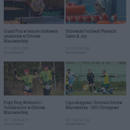
Grand Prix w tenisie stołowym
Ostrowski Festiwal Pływacki
amatorów w Ostrowi
Swim & Joy
Mazowieckiej
17.12.2019 12:03
10.12.2019 13:33
OstrowMaz24
OstrowMaz24
Piąty Bieg Wolności i
Liga okręgowa: Ostrovia Ostrów
Solidarności w Ostrowi
Mazowiecka - GKS Strzegowo
Mazowieckiej
18.11.2019 14:13
04.11.2019 11:22
OstrowMaz24
OstrowMaz24