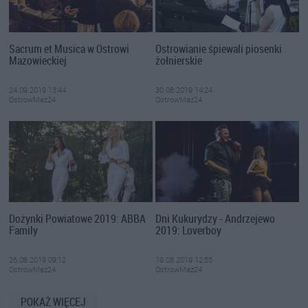
Sacrum et Musica w Ostrowi
Ostrowianie śpiewali piosenki
Mazowieckiej
żołnierskie
24.09.2019 13:44
30.08.2019 14:24
OstrowMaz24
OstrowMaz24
Dożynki Powiatowe 2019: ABBA
Dni Kukurydzy - Andrzejewo
Family
2019: Loverboy
26.08.2019 09:12
19.08.2019 12:55
OstrowMaz24
OstrowMaz24
POKAŻ WIĘCEJ