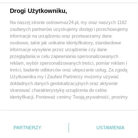
Restauracja W.O.R zaprasza na
Interwencja Pogotowia dla
nowości!
Zwierząt
Drogi Użytkowniku,
25.06.2025 11:39
16.06.2025 15:19
Na naszej stronie ostrowmaz24.pl, my oraz naszych 1162
OstrowMaz24
OstrowMaz24
zaufanych partnerów uzyskujemy dostęp i przechowujemy
informacje na urządzeniu oraz przetwarzamy dane
osobowe, takie jak unikalne identyfikatory, standardowe
informacje wysyłane przez urządzenie czy dane
przeglądania w celu zapewniania spersonalizowanych
reklam, wybór spersonalizowanych treści, pomiar reklam i
treści, badanie odbiorców oraz ulepszanie usług. Za zgodą
Wieczór z muzyką Krzysztofa
Spotkanie z Rafałem
Użytkownika my i Zaufani Partnerzy możemy używać
Krawczyka w Starej Elektrowni
Trzaskowskim w Ostrowi
dokładnych danych geolokalizacyjnych oraz aktywnie
Mazowieckiej
skanować charakterystykę urządzenia do celów
07.05.2025 12:31
06.04.2025 13:49
identyfikacji. Ponieważ cenimy Twoją prywatność, prosimy
OstrowMaz24
OstrowMaz24
o zgodę na korzystanie z tych technologii poprzez
kliknięcie „Akceptuję”. Zgoda jest dobrowolna i zawsze
POKAŻ WIĘCEJ
możesz ją zmienić/wycofać klikając przycisk ustawień
prywatności znajdujący się w lewym dolnym rogu strony
PARTNERZY
USTAWIENIA
. Niektóre rodzaje przetwarzania danych nie wymagają