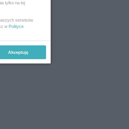
 tylko na tej
 naszych serwisów
esz w
Polityce
+ DODAJ
Akceptuję