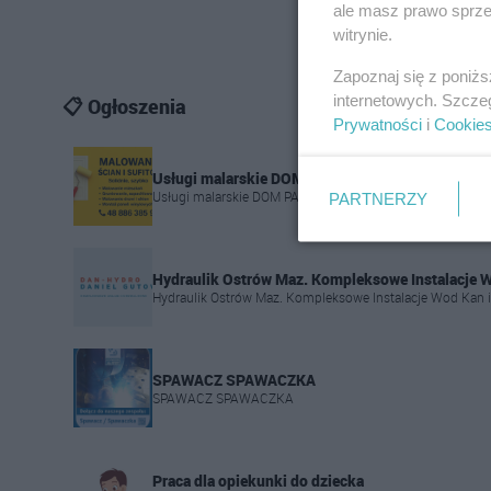
ale masz prawo sprzec
witrynie.
Zapoznaj się z poniż
internetowych. Szcze
📋 Ogłoszenia
Prywatności
i
Cookie
Usługi malarskie DOM PAINT
Usługi malarskie DOM PAINT
PARTNERZY
Hydraulik Ostrów Maz. Kompleksowe Instalacje 
Hydraulik Ostrów Maz. Kompleksowe Instalacje Wod Kan 
SPAWACZ SPAWACZKA
SPAWACZ SPAWACZKA
Praca dla opiekunki do dziecka