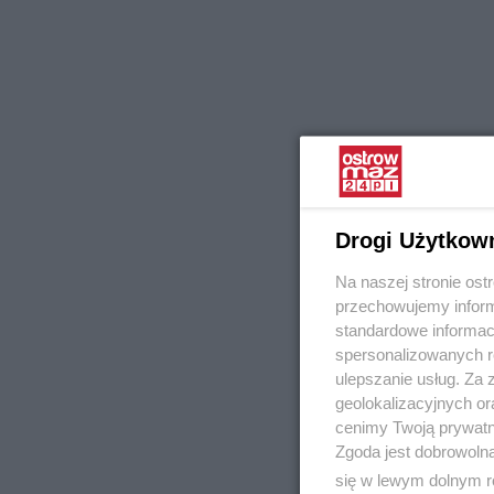
Drogi Użytkow
Na naszej stronie os
przechowujemy informa
standardowe informac
spersonalizowanych re
ulepszanie usług. Za
geolokalizacyjnych or
cenimy Twoją prywatno
Zgoda jest dobrowoln
się w lewym dolnym r