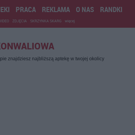
EKI
PRACA
REKLAMA
O NAS
RANDKI
WIDEO
ZDJĘCIA
SKRZYNKA SKARG
więcej
 KONWALIOWA
ie znajdziesz najbliższą aptekę w twojej okolicy