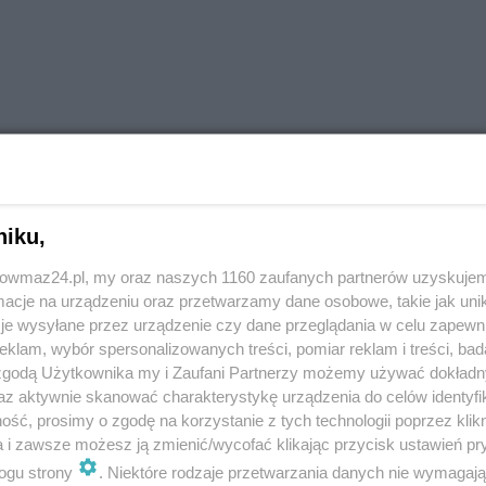
niku,
trowmaz24.pl, my oraz naszych 1160 zaufanych partnerów uzyskujem
cje na urządzeniu oraz przetwarzamy dane osobowe, takie jak unika
je wysyłane przez urządzenie czy dane przeglądania w celu zapewn
klam, wybór spersonalizowanych treści, pomiar reklam i treści, bad
 zgodą Użytkownika my i Zaufani Partnerzy możemy używać dokład
az aktywnie skanować charakterystykę urządzenia do celów identyfi
ść, prosimy o zgodę na korzystanie z tych technologii poprzez klikn
a i zawsze możesz ją zmienić/wycofać klikając przycisk ustawień pr
ogu strony
. Niektóre rodzaje przetwarzania danych nie wymagaj