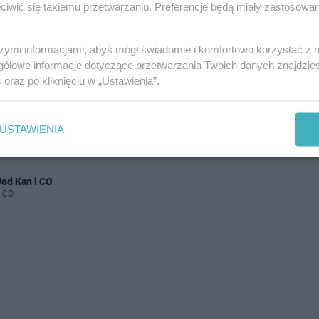
iwić się takiemu przetwarzaniu. Preferencje będą miały zastosowania
szymi informacjami, abyś mógł świadomie i komfortowo korzystać z
gółowe informacje dotyczące przetwarzania Twoich danych znajdzi
s
oraz po kliknięciu w „Ustawienia”.
USTAWIENIA
Wod Kan i CO
i CO