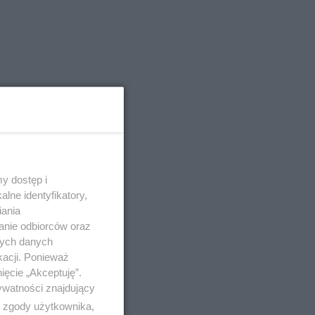
y dostęp i
lne identyfikatory,
iania
anie odbiorców oraz
nych danych
kacji. Ponieważ
ięcie „Akceptuję”.
ywatności znajdujący
ą zgody użytkownika,