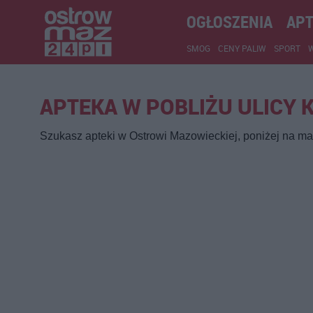
OGŁOSZENIA
APT
SMOG
CENY PALIW
SPORT
APTEKA W POBLIŻU ULICY
Szukasz apteki w Ostrowi Mazowieckiej, poniżej na map