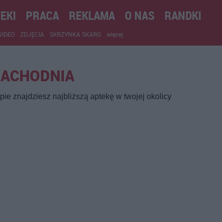
EKI
PRACA
REKLAMA
O NAS
RANDKI
WIDEO
ZDJĘCIA
SKRZYNKA SKARG
więcej
ZACHODNIA
ie znajdziesz najbliższą aptekę w twojej okolicy