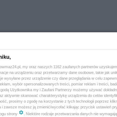
niku,
trowmaz24.pl, my oraz naszych 1162 zaufanych partnerów uzyskujem
cje na urządzeniu oraz przetwarzamy dane osobowe, takie jak unika
je wysyłane przez urządzenie czy dane przeglądania w celu zapewn
klam, wybór spersonalizowanych treści, pomiar reklam i treści, bad
 zgodą Użytkownika my i Zaufani Partnerzy możemy używać dokład
az aktywnie skanować charakterystykę urządzenia do celów identyfi
ść, prosimy o zgodę na korzystanie z tych technologii poprzez klikn
a i zawsze możesz ją zmienić/wycofać klikając przycisk ustawień pr
ogu strony
. Niektóre rodzaje przetwarzania danych nie wymagaj