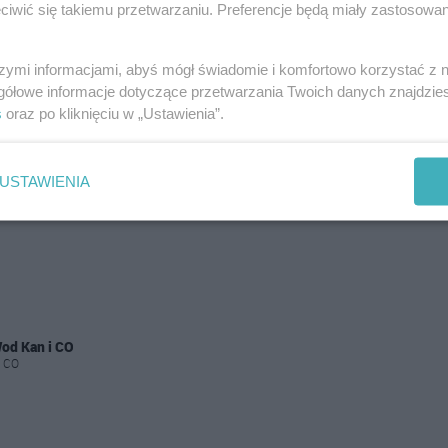
iwić się takiemu przetwarzaniu. Preferencje będą miały zastosowania
szymi informacjami, abyś mógł świadomie i komfortowo korzystać z
gółowe informacje dotyczące przetwarzania Twoich danych znajdzi
s
oraz po kliknięciu w „Ustawienia”.
USTAWIENIA
Wod Kan i CO
i CO