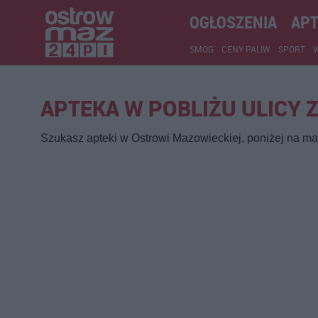
OGŁOSZENIA
APT
SMOG
CENY PALIW
SPORT
APTEKA W POBLIŻU ULICY 
Szukasz apteki w Ostrowi Mazowieckiej, poniżej na map