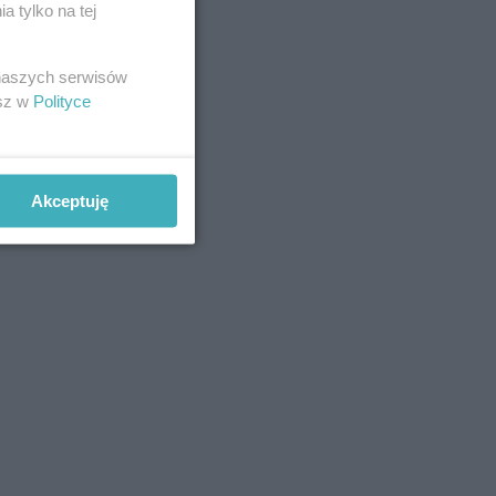
 tylko na tej
 naszych serwisów
esz w
Polityce
+ DODAJ
Akceptuję