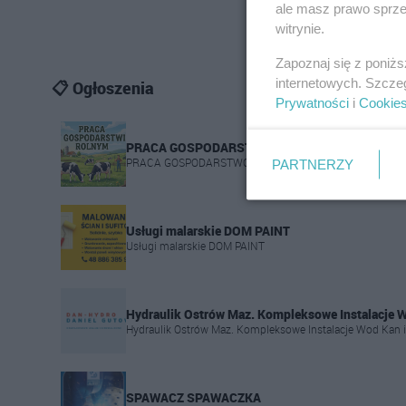
ale masz prawo sprzec
witrynie.
Zapoznaj się z poniż
internetowych. Szcze
📋 Ogłoszenia
Prywatności
i
Cookie
PRACA GOSPODARSTWO ROLNE
PRACA GOSPODARSTWO ROLNE
PARTNERZY
Usługi malarskie DOM PAINT
Usługi malarskie DOM PAINT
Hydraulik Ostrów Maz. Kompleksowe Instalacje 
Hydraulik Ostrów Maz. Kompleksowe Instalacje Wod Kan 
SPAWACZ SPAWACZKA