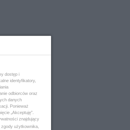
y dostęp i
lne identyfikatory,
iania
anie odbiorców oraz
nych danych
kacji. Ponieważ
ięcie „Akceptuję”.
ywatności znajdujący
ą zgody użytkownika,