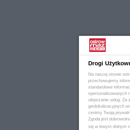
Drogi Użytkow
Na naszej stronie os
przechowujemy informa
standardowe informac
spersonalizowanych re
ulepszanie usług. Za
geolokalizacyjnych or
cenimy Twoją prywatno
Zgoda jest dobrowoln
się w lewym dolnym r