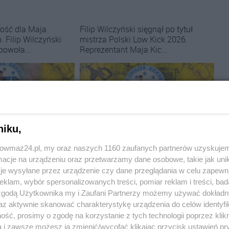
ość dla Maja
Filip Wilczyński sięgnął po tytuł
 Filip Wilczyński
mistrza Polski Low Kick 2026.
 powoła...
Reprezentant Maja Kic...
niku,
trowmaz24.pl, my oraz naszych 1160 zaufanych partnerów uzyskujem
p Wilczyński powołany
Sporty walki:
Filip Wilczyński mistrzem
j. Zawodnik Maja
Polski Low Kick. Złoto dla Maja
cje na urządzeniu oraz przetwarzamy dane osobowe, takie jak unika
pojedzie do Legionowa
Kickboxing Team
je wysyłane przez urządzenie czy dane przeglądania w celu zapewn
klam, wybór spersonalizowanych treści, pomiar reklam i treści, bad
 zgodą Użytkownika my i Zaufani Partnerzy możemy używać dokład
az aktywnie skanować charakterystykę urządzenia do celów identyfi
ieckiej poszły w
Szymon Rosiński z UKS Wojownik
t lał się na
Ostrów Mazowiecka ma za sobą
ść, prosimy o zgodę na korzystanie z tych technologii poprzez klikn
 a zaw...
wymagający start w Wysoki...
a i zawsze możesz ją zmienić/wycofać klikając przycisk ustawień pr