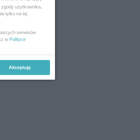
ą zgody użytkownika,
 tylko na tej
 naszych serwisów
esz w
Polityce
Akceptuję