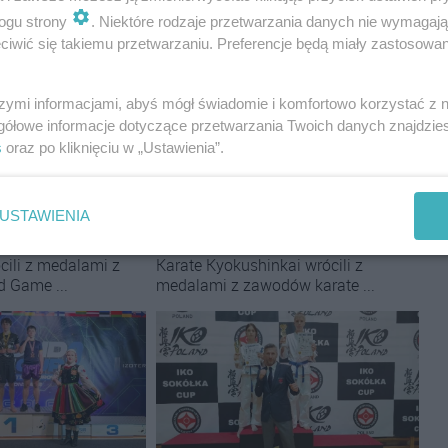
ogu strony
. Niektóre rodzaje przetwarzania danych nie wymagaj
iwić się takiemu przetwarzaniu. Preferencje będą miały zastosowania
szymi informacjami, abyś mógł świadomie i komfortowo korzystać z
gółowe informacje dotyczące przetwarzania Twoich danych znajdzi
s
oraz po kliknięciu w „Ustawienia”.
Wojownik Ostrów
Sporty walki:
UKS Wojownik Ostrów
cnym sprawdzianem.
Mazowiecka z mocnym sprawdzianem.
USTAWIENIA
zed kolejnymi startami
Szymon Rosiński walczył z medalistą
Mistrzostw Polski
mii Gorila Ostrów
Zawodnicy Brokowskiego Klubu
ili z medalami z
Karate Kyokushinkai wrócili z
 Game ...
medalami z zawodów karate ...