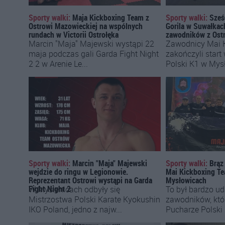
Sporty walki:
Maja Kickboxing Team z
Sporty walki:
Sześ
Ostrowi Mazowieckiej na wspólnych
Gorila w Suwałkac
rundach w Victorii Ostrołęka
zawodników z Ost
Marcin "Maja" Majewski wystąpi 22
Zawodnicy Mai 
maja podczas gali Garda Fight Night
zakończyli start
2 2 w Arenie Le...
Polski K1 w Mysł
Sporty walki:
Marcin "Maja" Majewski
Sporty walki:
Brąz
wejdzie do ringu w Legionowie.
Mai Kickboxing T
Reprezentant Ostrowi wystąpi na Garda
Mysłowicach
Fight Night 2
W Myślenicach odbyły się
To był bardzo u
Mistrzostwa Polski Karate Kyokushin
zawodników, któ
IKO Poland, jedno z najw...
Pucharze Polski