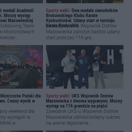
ć medali Academii
Sporty walki:
Dwa medale zawodników
h. Mocny występ
Brokowskiego Klubu Karate
rowi Mazowieckiej
Kyokushinkai. Udany start w turnieju
karate Kyokushin
Kickboxing Team
Zawodnicy UKS Wojownik Ostrów
 w Mistrzostwach
Mazowiecka zaliczyli bardzo udany
owicac...
start podczas 116 gra...
 Mistrzostw Polski dla
Sporty walki:
UKS Wojownik Ostrów
eam. Cenny wynik w
Mazowiecka z dwoma wygranymi. Mocny
występ na 116 grandzie na pięści
dany weekend dla
Zawodnik UKS-u Wojownik Ostrów
rzy wystąpili w
Mazowiecka odniósł kolejny sukces
 MMA w ...
na arenie regionalne...