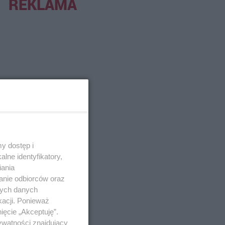
REKLAMA
y dostęp i
lne identyfikatory,
iania
anie odbiorców oraz
nych danych
kacji. Ponieważ
ięcie „Akceptuję”.
ywatności znajdujący