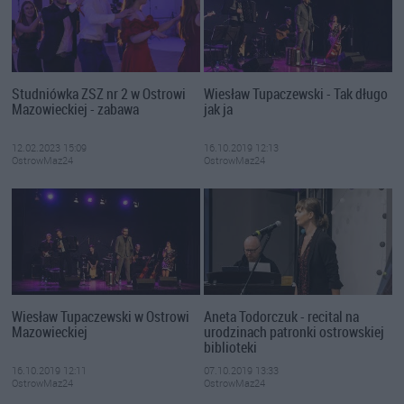
Studniówka ZSZ nr 2 w Ostrowi
Wiesław Tupaczewski - Tak długo
Mazowieckiej - zabawa
jak ja
12.02.2023 15:09
16.10.2019 12:13
OstrowMaz24
OstrowMaz24
Wiesław Tupaczewski w Ostrowi
Aneta Todorczuk - recital na
Mazowieckiej
urodzinach patronki ostrowskiej
biblioteki
16.10.2019 12:11
07.10.2019 13:33
OstrowMaz24
OstrowMaz24