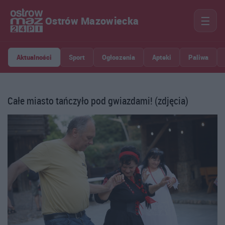
☰
Ostrów Mazowiecka
Aktualności
Sport
Ogłoszenia
Apteki
Paliwa
Całe miasto tańczyło pod gwiazdami! (zdjęcia)