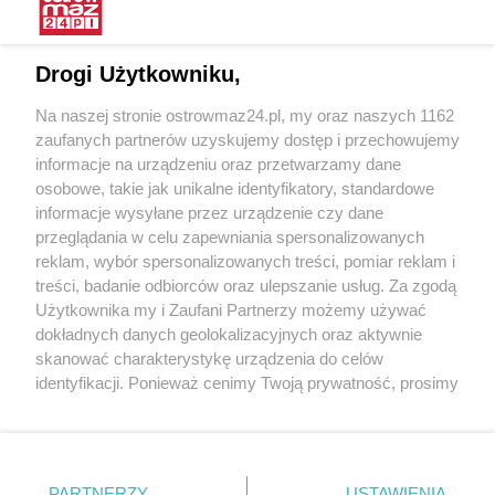
Restauracja W.O.R zaprasza na
Interwencja Pogotowia dla
nowości!
Zwierząt
Drogi Użytkowniku,
25.06.2025 11:39
16.06.2025 15:19
Na naszej stronie ostrowmaz24.pl, my oraz naszych 1162
OstrowMaz24
OstrowMaz24
zaufanych partnerów uzyskujemy dostęp i przechowujemy
informacje na urządzeniu oraz przetwarzamy dane
osobowe, takie jak unikalne identyfikatory, standardowe
informacje wysyłane przez urządzenie czy dane
przeglądania w celu zapewniania spersonalizowanych
reklam, wybór spersonalizowanych treści, pomiar reklam i
treści, badanie odbiorców oraz ulepszanie usług. Za zgodą
Wieczór z muzyką Krzysztofa
Spotkanie z Rafałem
Użytkownika my i Zaufani Partnerzy możemy używać
Krawczyka w Starej Elektrowni
Trzaskowskim w Ostrowi
dokładnych danych geolokalizacyjnych oraz aktywnie
Mazowieckiej
skanować charakterystykę urządzenia do celów
07.05.2025 12:31
06.04.2025 13:49
identyfikacji. Ponieważ cenimy Twoją prywatność, prosimy
OstrowMaz24
OstrowMaz24
o zgodę na korzystanie z tych technologii poprzez
kliknięcie „Akceptuję”. Zgoda jest dobrowolna i zawsze
POKAŻ WIĘCEJ
możesz ją zmienić/wycofać klikając przycisk ustawień
prywatności znajdujący się w lewym dolnym rogu strony
PARTNERZY
USTAWIENIA