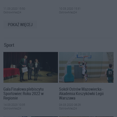
11.03.2020 15:50
10.03.2020 15:31
OstrowMaz24
OstrowMaz24
POKAŻ WIĘCEJ
Sport
Gala Finałowa plebiscytu
Sokół Ostrów Mazowiecka -
Sportowiec Roku 2022 w
Akademia Koszykówki Legii
Regionie
Warszawa
14.03.2023 10:35
04.03.2020 08:26
OstrowMaz24
OstrowMaz24