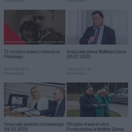
OstrowMaz24
OstrowMaz24
72 rocznica śmierci rotmistrza
Sesja rady gminy Małkinia Górna
Pileckiego
(09.03.2020)
26.05.2020 09:15
13.03.2020 11:45
OstrowMaz24
OstrowMaz24
Sesja rady powiatu ostrowskiego
Oficjalne otwarcie ulicy
(06.03.2020)
Przedszkolnej w Małkini Górnej