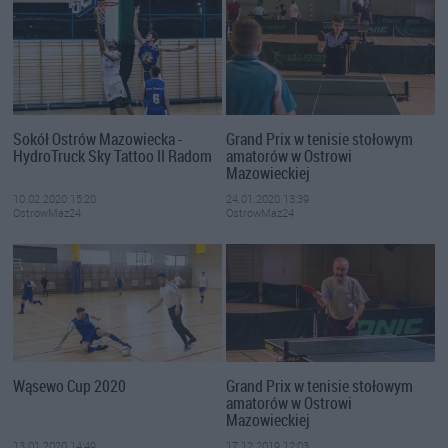
Sokół Ostrów Mazowiecka -
Grand Prix w tenisie stołowym
HydroTruck Sky Tattoo II Radom
amatorów w Ostrowi
Mazowieckiej
10.02.2020 15:20
24.01.2020 13:39
OstrowMaz24
OstrowMaz24
Wąsewo Cup 2020
Grand Prix w tenisie stołowym
amatorów w Ostrowi
Mazowieckiej
13.01.2020 14:49
17.12.2019 12:03