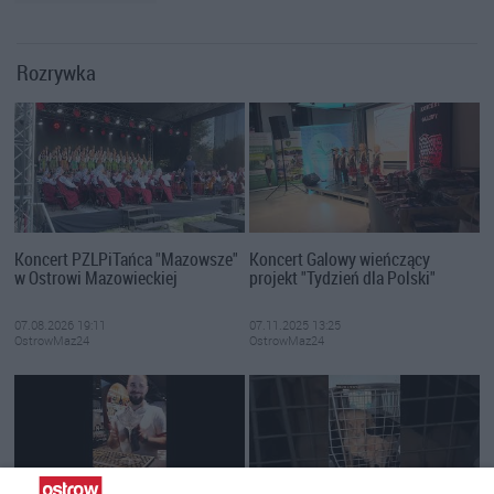
Rozrywka
Koncert PZLPiTańca "Mazowsze"
Koncert Galowy wieńczący
w Ostrowi Mazowieckiej
projekt "Tydzień dla Polski"
07.08.2026 19:11
07.11.2025 13:25
OstrowMaz24
OstrowMaz24