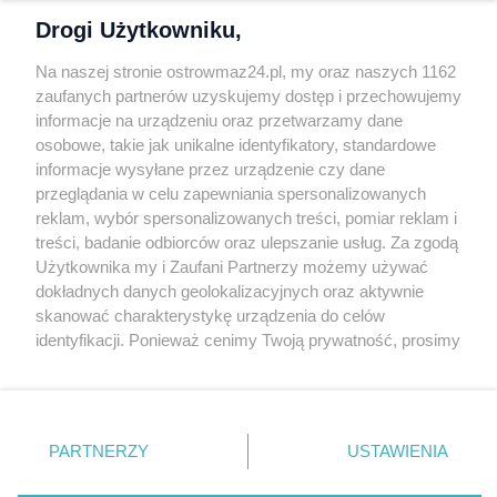
Polityka prywatności
Drogi Użytkowniku,
Kontakt
Na naszej stronie ostrowmaz24.pl, my oraz naszych 1162
INFORMATOR
zaufanych partnerów uzyskujemy dostęp i przechowujemy
informacje na urządzeniu oraz przetwarzamy dane
Bankomaty
osobowe, takie jak unikalne identyfikatory, standardowe
Msze święte
informacje wysyłane przez urządzenie czy dane
Nocna pomoc lekarska
przeglądania w celu zapewniania spersonalizowanych
Taxi
reklam, wybór spersonalizowanych treści, pomiar reklam i
treści, badanie odbiorców oraz ulepszanie usług. Za zgodą
REKLAMA
Użytkownika my i Zaufani Partnerzy możemy używać
dokładnych danych geolokalizacyjnych oraz aktywnie
Banery i artykuły
skanować charakterystykę urządzenia do celów
Reklama wideo
identyfikacji. Ponieważ cenimy Twoją prywatność, prosimy
o zgodę na korzystanie z tych technologii poprzez
Reklama w ogłoszeniach
kliknięcie „Akceptuję”. Zgoda jest dobrowolna i zawsze
pl.depositphotos.com
możesz ją zmienić/wycofać klikając przycisk ustawień
prywatności znajdujący się w lewym dolnym rogu strony
Copyright 2010-2026 OstrowMaz24.pl. Realizacja:
PRO-
PARTNERZY
USTAWIENIA
NET.
Współpraca serwis
Moja Ostrołęka
. Niektóre rodzaje przetwarzania danych nie wymagają
zgody użytkownika, ale masz prawo sprzeciwić się