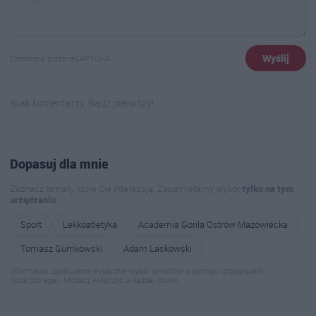
Wyślij
Chronione przez reCAPTCHA
Brak komentarzy. Bądź pierwszy!
Dopasuj dla mnie
Zaznacz tematy, które Cię interesują. Zapamiętamy wybór
tylko na tym
urządzeniu
.
Sport
Lekkoatletyka
Academia Gorila Ostrów Mazowiecka
Tomasz Gumkowski
Adam Laskowski
Informacja: zapisujemy wyłącznie wybór tematów w pamięci przeglądarki
(localStorage). Możesz wyłączyć w każdej chwili.