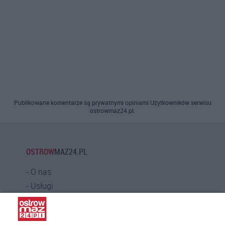
Publikowane komentarze są prywatnymi opiniami Użytkowników serwisu
ostrowmaz24.pl.
OSTROW
MAZ24.PL
O nas
Usługi
Praca
Warunki korzystania