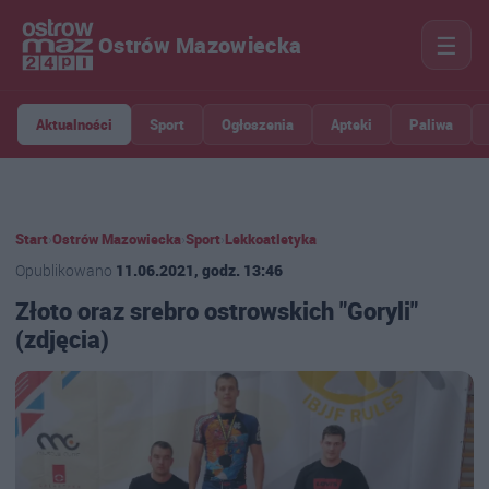
☰
Ostrów Mazowiecka
Aktualności
Sport
Ogłoszenia
Apteki
Paliwa
Start
›
Ostrów Mazowiecka
›
Sport
›
Lekkoatletyka
Opublikowano
11.06.2021, godz. 13:46
Złoto oraz srebro ostrowskich "Goryli"
(zdjęcia)