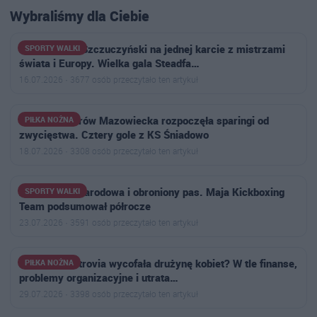
Wybraliśmy dla Ciebie
Przemysław Szczuczyński na jednej karcie z mistrzami
SPORTY WALKI
świata i Europy. Wielka gala Steadfa…
16.07.2026 · 3677 osób przeczytało ten artykuł
Ostrovia Ostrów Mazowiecka rozpoczęła sparingi od
PIŁKA NOŻNA
zwycięstwa. Cztery gole z KS Śniadowo
18.07.2026 · 3308 osób przeczytało ten artykuł
Złoto, kadra narodowa i obroniony pas. Maja Kickboxing
SPORTY WALKI
Team podsumował półrocze
23.07.2026 · 3591 osób przeczytało ten artykuł
Dlaczego Ostrovia wycofała drużynę kobiet? W tle finanse,
PIŁKA NOŻNA
problemy organizacyjne i utrata…
29.07.2026 · 3398 osób przeczytało ten artykuł