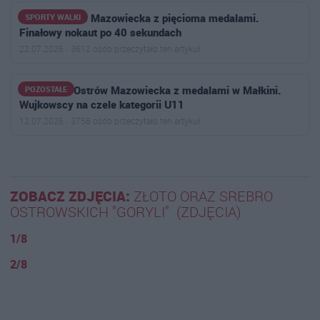
Goryle Ostrów Mazowiecka z pięcioma medalami.
SPORTY WALKI
Finałowy nokaut po 40 sekundach
22.07.2026 · 3612 osób przeczytało ten artykuł
Badminton Ostrów Mazowiecka z medalami w Małkini.
POZOSTAŁE
Wujkowscy na czele kategorii U11
12.07.2026 · 3758 osób przeczytało ten artykuł
ZOBACZ ZDJĘCIA:
ZŁOTO ORAZ SREBRO
OSTROWSKICH "GORYLI" (ZDJĘCIA)
1/8
2/8