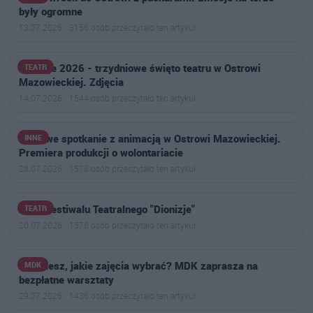
były ogromne
13.07.2026 · 3156 osób przeczytało ten artykuł
Dionizje 2026 - trzydniowe święto teatru w Ostrowi
TEATR
Mazowieckiej. Zdjęcia
14.07.2026 · 1544 osób przeczytało ten artykuł
Filmowe spotkanie z animacją w Ostrowi Mazowieckiej.
INNE
Premiera produkcji o wolontariacie
28.07.2026 · 1578 osób przeczytało ten artykuł
Finał Festiwalu Teatralnego "Dionizje"
TEATR
20.07.2026 · 1576 osób przeczytało ten artykuł
Nie wiesz, jakie zajęcia wybrać? MDK zaprasza na
MDK
bezpłatne warsztaty
29.07.2026 · 1436 osób przeczytało ten artykuł