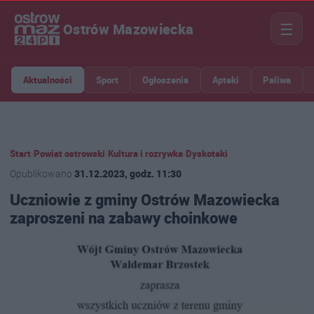
☰
Ostrów Mazowiecka
Aktualności
Sport
Ogłoszenia
Apteki
Paliwa
Start
›
Powiat ostrowski
›
Kultura i rozrywka
›
Dyskoteki
Opublikowano
31.12.2023, godz. 11:30
Uczniowie z gminy Ostrów Mazowiecka
zaproszeni na zabawy choinkowe