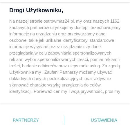
Polityka prywatności
Drogi Użytkowniku,
Kontakt
Na naszej stronie ostrowmaz24.pl, my oraz naszych 1162
INFORMATOR
zaufanych partnerów uzyskujemy dostęp i przechowujemy
informacje na urządzeniu oraz przetwarzamy dane
Bankomaty
osobowe, takie jak unikalne identyfikatory, standardowe
Msze święte
informacje wysyłane przez urządzenie czy dane
Nocna pomoc lekarska
przeglądania w celu zapewniania spersonalizowanych
Taxi
reklam, wybór spersonalizowanych treści, pomiar reklam i
treści, badanie odbiorców oraz ulepszanie usług. Za zgodą
REKLAMA
Użytkownika my i Zaufani Partnerzy możemy używać
dokładnych danych geolokalizacyjnych oraz aktywnie
Banery i artykuły
skanować charakterystykę urządzenia do celów
Reklama wideo
identyfikacji. Ponieważ cenimy Twoją prywatność, prosimy
o zgodę na korzystanie z tych technologii poprzez
Reklama w ogłoszeniach
kliknięcie „Akceptuję”. Zgoda jest dobrowolna i zawsze
pl.depositphotos.com
możesz ją zmienić/wycofać klikając przycisk ustawień
prywatności znajdujący się w lewym dolnym rogu strony
Copyright 2010-2026 OstrowMaz24.pl. Realizacja:
PRO-
PARTNERZY
USTAWIENIA
NET.
Współpraca serwis
Moja Ostrołęka
. Niektóre rodzaje przetwarzania danych nie wymagają