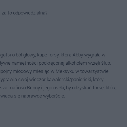
t za to odpowiedzialna?
gatsi o ból głowy, kupę forsy, którą Abby wygrała w
pływie namiętności podkręconej alkoholem wzięli ślub.
 upojny miodowy miesiąc w Meksyku w towarzystwie
wyprawia swój wieczór kawalerski/panieński, który
a mafioso Benny i jego osiłki, by odzyskać forsę, którą
powiada się naprawdę wyboiście.