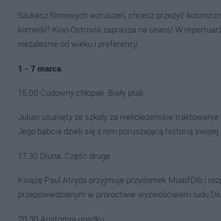
Szukasz filmowych wzruszeń, chcesz przeżyć kosmiczną
komedii? Kino Ostrovia zaprasza na seans! W repertuarze
niezależnie od wieku i preferencji.
1 - 7 marca
15.00 Cudowny chłopak. Biały ptak
Julian usunięty ze szkoły za niekoleżeńskie traktowanie
Jego babcia dzieli się z nim poruszającą historią swojej
17.30 Diuna. Część druga
Książę Paul Atryda przyjmuje przydomek Muad'Dib i roz
przepowiedzianym w proroctwie wyzwolicielem ludu Diu
20.30 Anatomia upadku