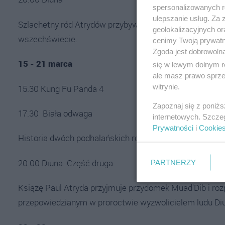
spersonalizowanych re
ulepszanie usług. Za
Szlachetny ród Atrydów przybywa na Diunę, będącą jed
geolokalizacyjnych or
wszechświecie.
cenimy Twoją prywatno
Zgoda jest dobrowoln
15 - 21 marca
się w lewym dolnym r
ale masz prawo sprzec
witrynie.
15.30 Kung Fu Panda 4
Zapoznaj się z poniż
17.30 Biała odwaga
internetowych. Szcze
Prywatności
i
Cookie
Historia dwóch podhalańskich rodów wystawionych na na
20.00 Diuna. Część druga
PARTNERZY
Książę Paul Atryda przyjmuje przydomek Muad'Dib i roz
przepowiedzianym w proroctwie wyzwolicielem ludu Diu