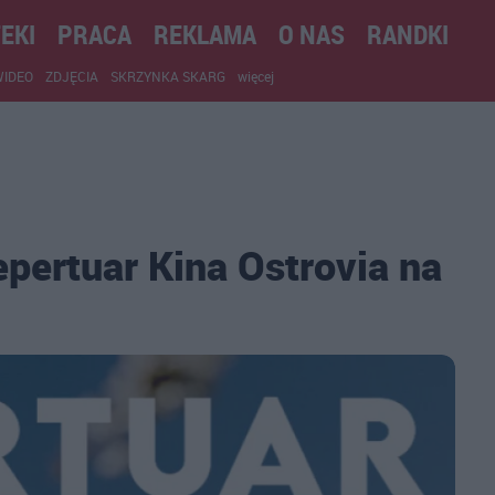
EKI
PRACA
REKLAMA
O NAS
RANDKI
WIDEO
ZDJĘCIA
SKRZYNKA SKARG
więcej
epertuar Kina Ostrovia na