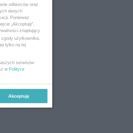
anie odbiorców oraz
nych danych
kacji. Ponieważ
ięcie „Akceptuję”.
ywatności znajdujący
ą zgody użytkownika,
 tylko na tej
 naszych serwisów
esz w
Polityce
Akceptuję