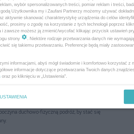
klam, wybór spersonalizowanych treści, pomiar reklam i treści, bad
 zgodą Użytkownika my i Zaufani Partnerzy możemy używać dokład
ynym źródłem najcenniejszej substancji we
az aktywnie skanować charakterystykę urządzenia do celów identyfi
ść, prosimy o zgodę na korzystanie z tych technologii poprzez klikn
a i zawsze możesz ją zmienić/wycofać klikając przycisk ustawień pr
ogu strony
. Niektóre rodzaje przetwarzania danych nie wymagaj
iwić się takiemu przetwarzaniu. Preferencje będą miały zastosowania
szymi informacjami, abyś mógł świadomie i komfortowo korzystać z
gółowe informacje dotyczące przetwarzania Twoich danych znajdzi
s
oraz po kliknięciu w „Ustawienia”.
jtrudniejszą próbę podczas niemieckiej okupacji.
USTAWIENIA
poczyna duchowo-fizyczną podróż, by stać się
ny.