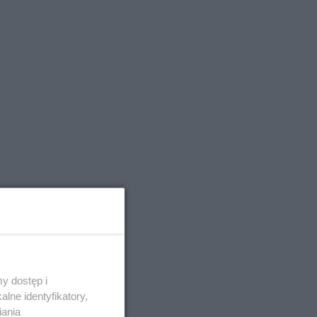
y dostęp i
lne identyfikatory,
iania