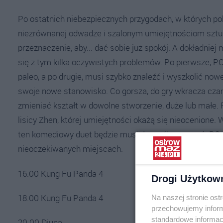
Po ostatnich niebezpiecznych przygodach, w których po
niezrównanej odwadze i szalonym umiejętnościom sztu
przeznaczenie, aby... dać sobie już spokój. A dokładni
się z tym kilka oczywistych problemów. Po pierwsze, P
paleo, a po drugie, musi szybko znaleźć i wyszkolić n
swoje nowe stanowisko. Co gorsza, do gry wkracza czar
zmieniać kształt w dowolne stworzenie, duże lub małe. 
lisicy Zhen, której umiejętności okażą się nieocenione
ten komediowy duet będzie musiał współpracować. PO od
nieoczekiwanych miejscach.
16.00 Kung Fu Panda 4
Drogi Użytkow
18.00 Kung Fu Panda 4
Na naszej stronie os
przechowujemy informa
standardowe informac
20.00 Diuna