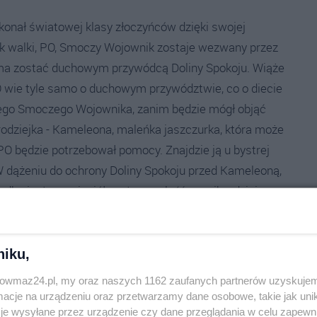
konał światowej klasy złoczyńców dzięki swojej
k walki, PO, Smoczy Wojownik zostaje wezwany przez
ej ma zostać duchowym przywódcą Doliny Spokoju. Wiąże
O wie tyle samo o duchowym przywództwie, co o diecie
owego Smoczego Wojownika, zanim będzie mógł objąć
odziejka - Kameleona, maleńka jaszczurka, która może
PO będzie potrzebował pomocy. Znajdzie ją u bystrej
. W dążeniu do ochrony Doliny Spokoju przed Kameleoną,
kryje, że przyjaciół można znaleźć w najbardziej
niku,
trowmaz24.pl, my oraz naszych 1162 zaufanych partnerów uzyskujem
cje na urządzeniu oraz przetwarzamy dane osobowe, takie jak unika
je wysyłane przez urządzenie czy dane przeglądania w celu zapewn