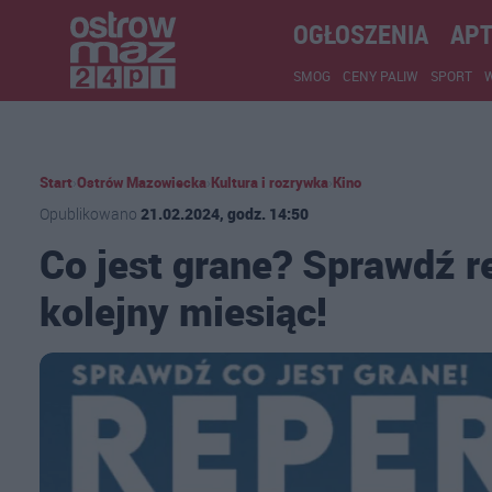
OGŁOSZENIA
APT
SMOG
CENY PALIW
SPORT
Start
›
Ostrów Mazowiecka
›
Kultura i rozrywka
›
Kino
Opublikowano
21.02.2024, godz. 14:50
Co jest grane? Sprawdź r
kolejny miesiąc!