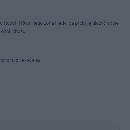
Rudolf Höss i jego żona Hedwiga próbują ułożyć sobie
ż obok obozu.
dł ich oczekiwania.