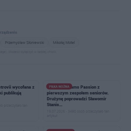
urządzeniu
.
Przemysław Słoniewski
Mikołaj Motel
age). Możesz wyłączyć w każdej chwili.
trovii wycofana z
Football Dreams Passion z
PIŁKA NOŻNA
ki publikują
pierwszym zespołem seniorów.
Drużynę poprowadzi Sławomir
Stanis…
b przeczytało ten
19.07.2026 · 3480 osób przeczytało ten
artykuł