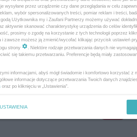
owski 13, Twarowski 7, Lendzioszek, Dąbkowski 16,
je wysyłane przez urządzenie czy dane przeglądania w celu zapewn
klam, wybór spersonalizowanych treści, pomiar reklam i treści, bad
 zgodą Użytkownika my i Zaufani Partnerzy możemy używać dokład
az aktywnie skanować charakterystykę urządzenia do celów identyfi
#Mikołaj Motel
ść, prosimy o zgodę na korzystanie z tych technologii poprzez klikn
a i zawsze możesz ją zmienić/wycofać klikając przycisk ustawień pr
ogu strony
. Niektóre rodzaje przetwarzania danych nie wymagaj
iwić się takiemu przetwarzaniu. Preferencje będą miały zastosowania
szymi informacjami, abyś mógł świadomie i komfortowo korzystać z
gółowe informacje dotyczące przetwarzania Twoich danych znajdzi
s
oraz po kliknięciu w „Ustawienia”.
USTAWIENIA
Wyślij