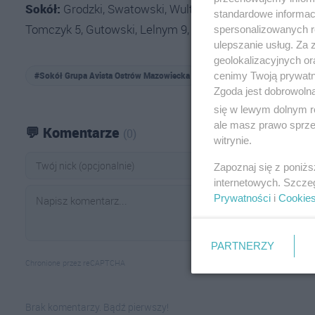
Sokół:
Grodzki, Swatowski, Wultański 6, Kleban 5, Pisk
standardowe informac
Tomczyk 5, Gutowski, Lelnym 9, Pakieła 3.
spersonalizowanych re
ulepszanie usług. Za
geolokalizacyjnych or
#Sokół Grupa Avista Ostrów Mazowiecka
#Przemysław Słoniewski
cenimy Twoją prywatno
Zgoda jest dobrowoln
się w lewym dolnym r
ale masz prawo sprzec
💬 Komentarze
(0)
witrynie.
Zapoznaj się z poniż
internetowych. Szcze
Prywatności
i
Cookie
PARTNERZY
Chronione przez reCAPTCHA
Brak komentarzy. Bądź pierwszy!