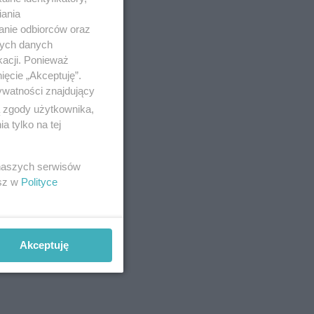
iania
anie odbiorców oraz
nych danych
kacji. Ponieważ
ięcie „Akceptuję”.
ywatności znajdujący
ą zgody użytkownika,
 tylko na tej
 naszych serwisów
esz w
Polityce
Akceptuję