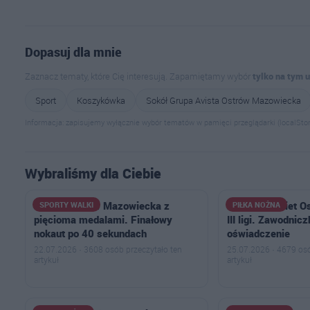
Dopasuj dla mnie
Zaznacz tematy, które Cię interesują. Zapamiętamy wybór
tylko na tym 
Sport
Koszykówka
Sokół Grupa Avista Ostrów Mazowiecka
Informacja: zapisujemy wyłącznie wybór tematów w pamięci przeglądarki (localStor
Wybraliśmy dla Ciebie
Goryle Ostrów Mazowiecka z
Drużyna kobiet Os
SPORTY WALKI
PIŁKA NOŻNA
pięcioma medalami. Finałowy
III ligi. Zawodnicz
nokaut po 40 sekundach
oświadczenie
22.07.2026 · 3608 osób przeczytało ten
25.07.2026 · 4679 osó
artykuł
artykuł