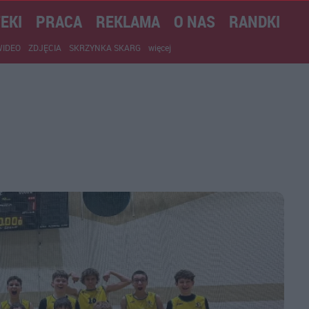
EKI
PRACA
REKLAMA
O NAS
RANDKI
WIDEO
ZDJĘCIA
SKRZYNKA SKARG
więcej