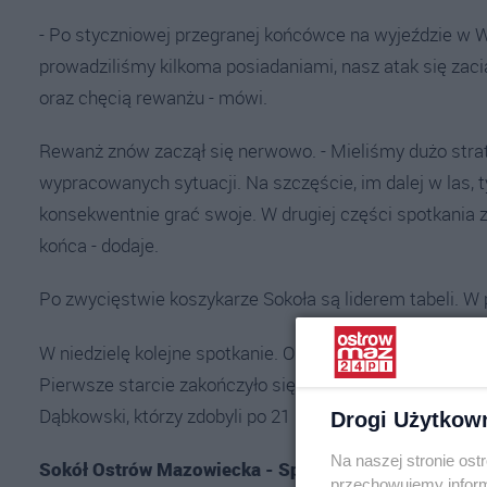
- Po styczniowej przegranej końcówce na wyjeździe w W
prowadziliśmy kilkoma posiadaniami, nasz atak się zacią
oraz chęcią rewanżu - mówi.
Rewanż znów zaczął się nerwowo. - Mieliśmy dużo strat
wypracowanych sytuacji. Na szczęście, im dalej w las, 
konsekwentnie grać swoje. W drugiej części spotkania 
końca - dodaje.
Po zwycięstwie koszykarze Sokoła są liderem tabeli. W
W niedzielę kolejne spotkanie. O godz. 11:00 począte
Pierwsze starcie zakończyło się wygraną 84:64 naszych
Dąbkowski, którzy zdobyli po 21 punktów.
Drogi Użytkow
Na naszej stronie os
Sokół Ostrów Mazowiecka - Speed Sport Basketball A
przechowujemy informa