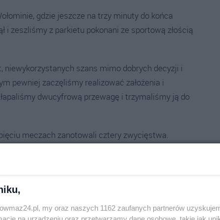
ołominie, gdzie jeszcze na trzy minuty do końca
ł i zeszliśmy z parkietu pokonani ze sportową złością
, niewykorzystanych szans mimo dobrych decyzji i
tym pewniej zaczęliśmy realizować założenia i
złapaliśmy dwucyfrową przewagę i trzymaliśmy ją do
 pięciu meczach zanotowali cztery zwycięstwa.
k wyjazdowego meczu z Akademią Koszykówki Garwolin.
. Najlepszymi strzelcami byli: Adam Wysocki i Hubert
niku,
trowmaz24.pl, my oraz naszych 1162 zaufanych partnerów uzyskujem
cademy 64:47 (12:11, 18:16, 20:12, 14:8)
cje na urządzeniu oraz przetwarzamy dane osobowe, takie jak unika