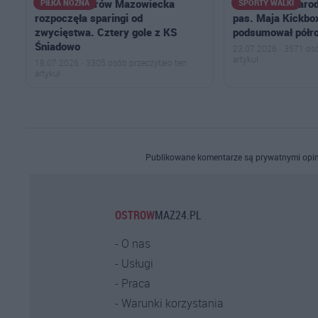
Ostrovia Ostrów Mazowiecka
Złoto, kadra naro
PIŁKA NOŻNA
SPORTY WALKI
rozpoczęła sparingi od
pas. Maja Kickbo
zwycięstwa. Cztery gole z KS
podsumował półr
Śniadowo
23.07.2026 · 3571 osó
artykuł
18.07.2026 · 3305 osób przeczytało ten
artykuł
Publikowane komentarze są prywatnymi opin
OSTROW
MAZ24.PL
O nas
Usługi
Praca
Warunki korzystania