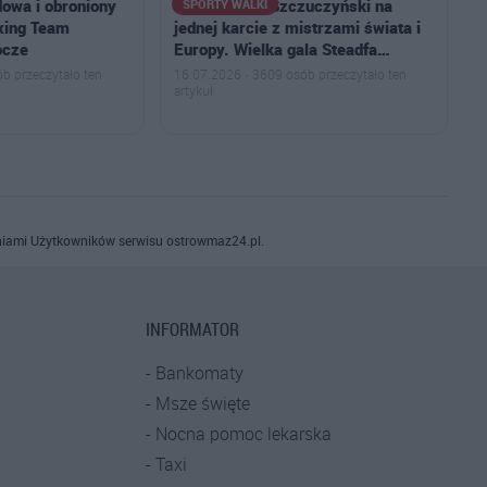
dowa i obroniony
Przemysław Szczuczyński na
SPORTY WALKI
xing Team
jednej karcie z mistrzami świata i
ocze
Europy. Wielka gala Steadfa…
b przeczytało ten
16.07.2026 · 3609 osób przeczytało ten
artykuł
iami Użytkowników serwisu ostrowmaz24.pl.
INFORMATOR
Bankomaty
Msze święte
Nocna pomoc lekarska
Taxi