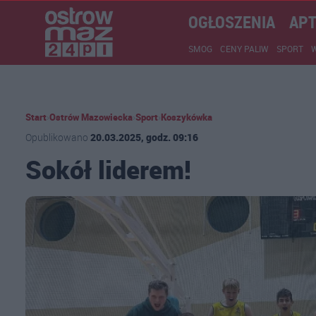
OGŁOSZENIA
APT
SMOG
CENY PALIW
SPORT
Start
›
Ostrów Mazowiecka
›
Sport
›
Koszykówka
Opublikowano
20.03.2025, godz. 09:16
Sokół liderem!