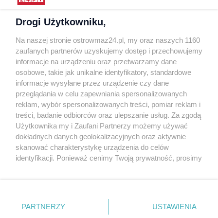
Polityka prywatności
Drogi Użytkowniku,
Kontakt
Na naszej stronie ostrowmaz24.pl, my oraz naszych 1160
INFORMATOR
zaufanych partnerów uzyskujemy dostęp i przechowujemy
informacje na urządzeniu oraz przetwarzamy dane
Bankomaty
osobowe, takie jak unikalne identyfikatory, standardowe
Msze święte
informacje wysyłane przez urządzenie czy dane
Nocna pomoc lekarska
przeglądania w celu zapewniania spersonalizowanych
Taxi
reklam, wybór spersonalizowanych treści, pomiar reklam i
treści, badanie odbiorców oraz ulepszanie usług. Za zgodą
REKLAMA
Użytkownika my i Zaufani Partnerzy możemy używać
dokładnych danych geolokalizacyjnych oraz aktywnie
Banery i artykuły
skanować charakterystykę urządzenia do celów
Reklama wideo
identyfikacji. Ponieważ cenimy Twoją prywatność, prosimy
o zgodę na korzystanie z tych technologii poprzez
Reklama w ogłoszeniach
kliknięcie „Akceptuję”. Zgoda jest dobrowolna i zawsze
pl.depositphotos.com
możesz ją zmienić/wycofać klikając przycisk ustawień
prywatności znajdujący się w lewym dolnym rogu strony
Copyright 2010-2026 OstrowMaz24.pl. Realizacja:
PRO-
PARTNERZY
USTAWIENIA
NET.
Współpraca serwis
Moja Ostrołęka
. Niektóre rodzaje przetwarzania danych nie wymagają