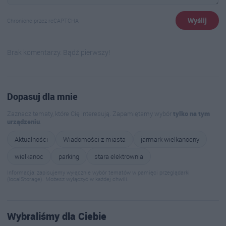
Wyślij
Chronione przez reCAPTCHA
Brak komentarzy. Bądź pierwszy!
Dopasuj dla mnie
Zaznacz tematy, które Cię interesują. Zapamiętamy wybór
tylko na tym
urządzeniu
.
Aktualności
Wiadomości z miasta
jarmark wielkanocny
wielkanoc
parking
stara elektrownia
Informacja: zapisujemy wyłącznie wybór tematów w pamięci przeglądarki
(localStorage). Możesz wyłączyć w każdej chwili.
Wybraliśmy dla Ciebie