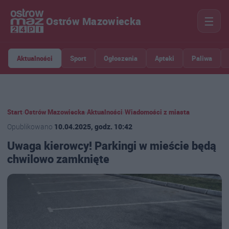
☰
Ostrów Mazowiecka
Aktualności
Sport
Ogłoszenia
Apteki
Paliwa
Start
›
Ostrów Mazowiecka
›
Aktualności
›
Wiadomości z miasta
Opublikowano
10.04.2025, godz. 10:42
Uwaga kierowcy! Parkingi w mieście będą
chwilowo zamknięte