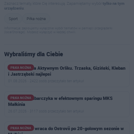
Zaznacz tematy, które Cię interesują. Zapamiętamy wybór
tylko na tym
urządzeniu
.
Sport
Piłka nożna
Informacja: zapisujemy wyłącznie wybór tematów w pamięci przeglądarki
(localStorage). Możesz wyłączyć w każdej chwili.
Wybraliśmy dla Ciebie
Siatkonoga na Aktywnym Orliku. Trzaska, Giziński, Kleban
PIŁKA NOŻNA
i Jastrzębski najlepsi
01.08.2026 · 2422 osób przeczytało ten artykuł
Hat-trick Kalbarczyka w efektownym sparingu MKS
PIŁKA NOŻNA
Małkinia
26.07.2026 · 3117 osób przeczytało ten artykuł
Antoni Polak wraca do Ostrovii po 20-golowym sezonie w
PIŁKA NOŻNA