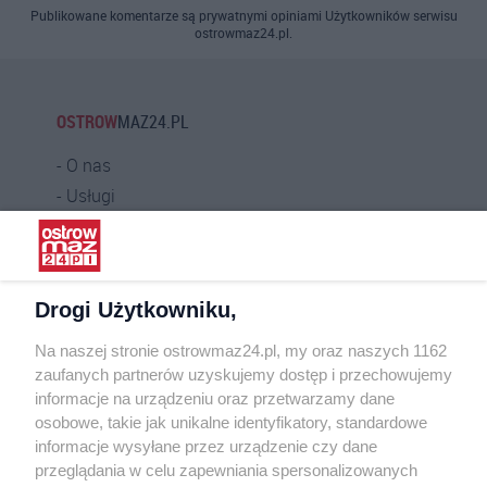
Publikowane komentarze są prywatnymi opiniami Użytkowników serwisu
ostrowmaz24.pl.
OSTROW
MAZ24.PL
O nas
Usługi
Praca
Warunki korzystania
Polityka prywatności
Drogi Użytkowniku,
Kontakt
Na naszej stronie ostrowmaz24.pl, my oraz naszych 1162
INFORMATOR
zaufanych partnerów uzyskujemy dostęp i przechowujemy
informacje na urządzeniu oraz przetwarzamy dane
Bankomaty
osobowe, takie jak unikalne identyfikatory, standardowe
Msze święte
informacje wysyłane przez urządzenie czy dane
Nocna pomoc lekarska
przeglądania w celu zapewniania spersonalizowanych