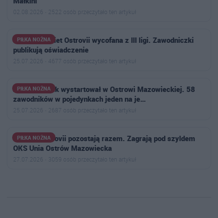
Małkini
02.08.2026 · 2522 osób przeczytało ten artykuł
Drużyna kobiet Ostrovii wycofana z III ligi. Zawodniczki
PIŁKA NOŻNA
publikują oświadczenie
25.07.2026 · 4677 osób przeczytało ten artykuł
Aktywny Orlik wystartował w Ostrowi Mazowieckiej. 58
PIŁKA NOŻNA
zawodników w pojedynkach jeden na je…
25.07.2026 · 2687 osób przeczytało ten artykuł
Piłkarki Ostrovii pozostają razem. Zagrają pod szyldem
PIŁKA NOŻNA
OKS Unia Ostrów Mazowiecka
27.07.2026 · 3059 osób przeczytało ten artykuł