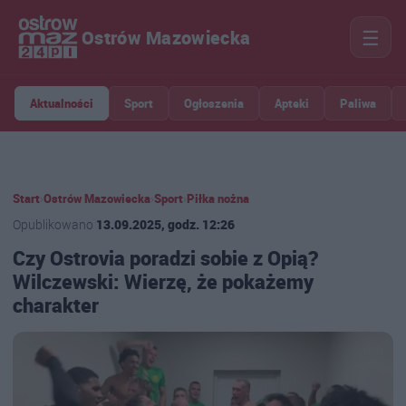
☰
Ostrów Mazowiecka
Aktualności
Sport
Ogłoszenia
Apteki
Paliwa
Start
›
Ostrów Mazowiecka
›
Sport
›
Piłka nożna
Opublikowano
13.09.2025, godz. 12:26
Czy Ostrovia poradzi sobie z Opią?
Wilczewski: Wierzę, że pokażemy
charakter