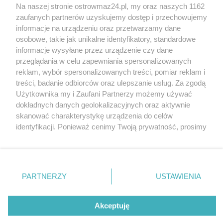
Na naszej stronie ostrowmaz24.pl, my oraz naszych 1162
INFORMATOR
zaufanych partnerów uzyskujemy dostęp i przechowujemy
informacje na urządzeniu oraz przetwarzamy dane
Bankomaty
osobowe, takie jak unikalne identyfikatory, standardowe
Msze święte
informacje wysyłane przez urządzenie czy dane
Nocna pomoc lekarska
przeglądania w celu zapewniania spersonalizowanych
Taxi
reklam, wybór spersonalizowanych treści, pomiar reklam i
treści, badanie odbiorców oraz ulepszanie usług. Za zgodą
REKLAMA
Użytkownika my i Zaufani Partnerzy możemy używać
dokładnych danych geolokalizacyjnych oraz aktywnie
Banery i artykuły
skanować charakterystykę urządzenia do celów
Reklama wideo
identyfikacji. Ponieważ cenimy Twoją prywatność, prosimy
o zgodę na korzystanie z tych technologii poprzez
Reklama w ogłoszeniach
kliknięcie „Akceptuję”. Zgoda jest dobrowolna i zawsze
pl.depositphotos.com
możesz ją zmienić/wycofać klikając przycisk ustawień
prywatności znajdujący się w lewym dolnym rogu strony
Copyright 2010-2026 OstrowMaz24.pl. Realizacja:
PRO-
PARTNERZY
USTAWIENIA
NET.
Współpraca serwis
Moja Ostrołęka
. Niektóre rodzaje przetwarzania danych nie wymagają
zgody użytkownika, ale masz prawo sprzeciwić się
takiemu przetwarzaniu. Preferencje będą miały
Akceptuję
zastosowania tylko na tej witrynie.