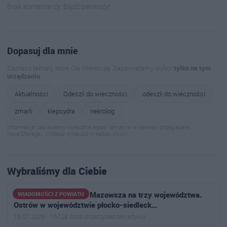
Brak komentarzy. Bądź pierwszy!
Dopasuj dla mnie
Zaznacz tematy, które Cię interesują. Zapamiętamy wybór
tylko na tym
urządzeniu
.
Aktualności
Odeszli do wieczności
odeszli do wieczności
zmarli
klepsydra
nekrolog
Informacja: zapisujemy wyłącznie wybór tematów w pamięci przeglądarki
(localStorage). Możesz wyłączyć w każdej chwili.
Wybraliśmy dla Ciebie
Powstał plan podziału Mazowsza na trzy województwa.
WIADOMOŚCI Z POWIATU
Ostrów w województwie płocko-siedleck…
16.07.2026 · 15728 osób przeczytało ten artykuł