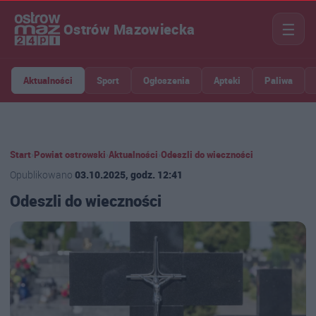
☰
Ostrów Mazowiecka
Aktualności
Sport
Ogłoszenia
Apteki
Paliwa
Start
›
Powiat ostrowski
›
Aktualności
›
Odeszli do wieczności
Opublikowano
03.10.2025, godz. 12:41
Odeszli do wieczności