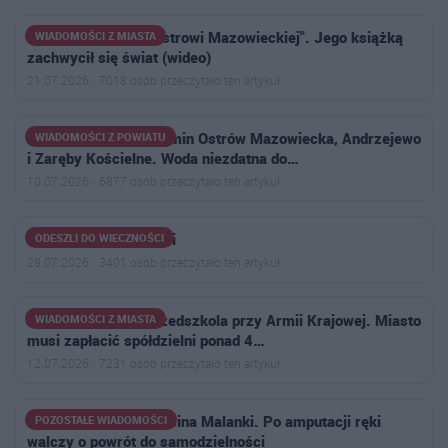
"Zwykły chłopak z Ostrowi Mazowieckiej". Jego książką
WIADOMOŚCI Z MIASTA
zachwycił się świat (wideo)
21.07.2026 · 7018 osób przeczytało ten artykuł
Uwaga mieszkańcy gmin Ostrów Mazowiecka, Andrzejewo
WIADOMOŚCI Z POWIATU
i Zaręby Kościelne. Woda niezdatna do…
10.07.2026 · 6877 osób przeczytało ten artykuł
Odeszli do wieczności
ODESZLI DO WIECZNOŚCI
28.07.2026 · 3401 osób przeczytało ten artykuł
Wyrok w sprawie przedszkola przy Armii Krajowej. Miasto
WIADOMOŚCI Z MIASTA
musi zapłacić spółdzielni ponad 4…
12.07.2026 · 7231 osób przeczytało ten artykuł
Trwa zbiórka dla Marcina Malanki. Po amputacji ręki
POZOSTAŁE WIADOMOŚCI
walczy o powrót do samodzielności