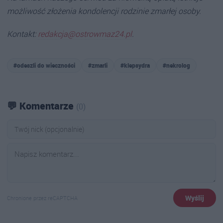
możliwość złożenia kondolencji rodzinie zmarłej osoby.
Kontakt:
redakcja@ostrowmaz24.pl
.
#odeszli do wieczności
#zmarli
#klepsydra
#nekrolog
💬 Komentarze
(0)
Wyślij
Chronione przez reCAPTCHA