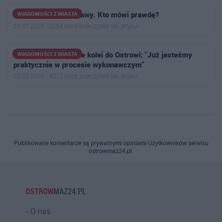
Awantura o stertę trawy. Kto mówi prawdę?
WIADOMOŚCI Z MIASTA
25.07.2026 · 3894 osób przeczytało ten artykuł
Burmistrz o powrocie kolei do Ostrowi: "Już jesteśmy
WIADOMOŚCI Z MIASTA
praktycznie w procesie wykonawczym"
03.08.2026 · 4012 osób przeczytało ten artykuł
Publikowane komentarze są prywatnymi opiniami Użytkowników serwisu
ostrowmaz24.pl.
OSTROW
MAZ24.PL
O nas