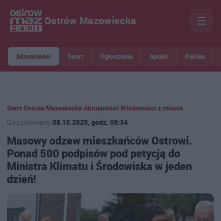
☰
Ostrów Mazowiecka
Aktualności
Sport
Ogłoszenia
Apteki
Paliwa
Start
›
Ostrów Mazowiecka
›
Aktualności
›
Wiadomości z miasta
Opublikowano
08.10.2025, godz. 08:34
Masowy odzew mieszkańców Ostrowi.
Ponad 500 podpisów pod petycją do
Ministra Klimatu i Środowiska w jeden
dzień!