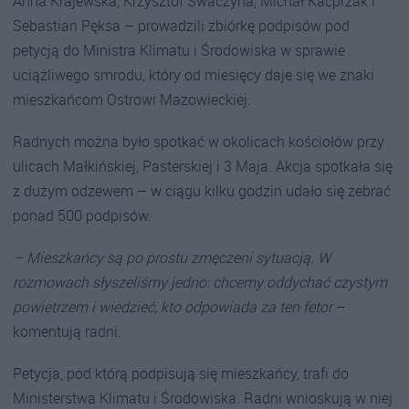
Anna Krajewska, Krzysztof Swaczyna, Michał Kacprzak i
Sebastian Pęksa – prowadzili zbiórkę podpisów pod
petycją do Ministra Klimatu i Środowiska w sprawie
uciążliwego smrodu, który od miesięcy daje się we znaki
mieszkańcom Ostrowi Mazowieckiej.
Radnych można było spotkać w okolicach kościołów przy
ulicach Małkińskiej, Pasterskiej i 3 Maja. Akcja spotkała się
z dużym odzewem – w ciągu kilku godzin udało się zebrać
ponad 500 podpisów.
– Mieszkańcy są po prostu zmęczeni sytuacją. W
rozmowach słyszeliśmy jedno: chcemy oddychać czystym
powietrzem i wiedzieć, kto odpowiada za ten fetor
–
komentują radni.
Petycja, pod którą podpisują się mieszkańcy, trafi do
Ministerstwa Klimatu i Środowiska. Radni wnioskują w niej