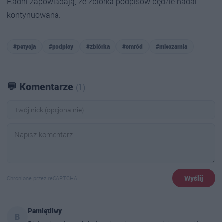
Radni zapowiadają, że zbiórka podpisów będzie nadal
kontynuowana.
#petycja
#podpisy
#zbiórka
#smród
#mleczarnia
💬 Komentarze
(1)
Wyślij
Chronione przez reCAPTCHA
Pamiętliwy
B