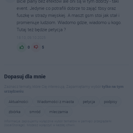
Bicie piany bez efektów ale oni są w tym dobrzy - taki
event. Jedynie co potrafili dobrze to zająć tbsy oraz
fuszkę w straży miejskiej. A maszt gsm stoi jak stał i
promieniuje ludziom. Wiadomo gdzie, wiadomo u kogo.
Tutaj też będzie petycja ?
18:10, 09.10.2025
0
5
Dopasuj dla mnie
Zaznacz tematy, które Cię interesują. Zapamiętamy wybór
tylko na tym
urządzeniu
.
Aktualności
Wiadomości z miasta
petycja
podpisy
zbiórka
smród
mleczarnia
Informacja: zapisujemy wyłącznie wybór tematów w pamięci przeglądarki
(localStorage). Możesz wyłączyć w każdej chwili.