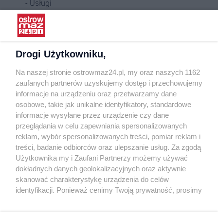
Usługi
Praca
Warunki korzystania
Polityka prywatności
Drogi Użytkowniku,
Kontakt
Na naszej stronie ostrowmaz24.pl, my oraz naszych 1162
INFORMATOR
zaufanych partnerów uzyskujemy dostęp i przechowujemy
informacje na urządzeniu oraz przetwarzamy dane
Bankomaty
osobowe, takie jak unikalne identyfikatory, standardowe
Msze święte
informacje wysyłane przez urządzenie czy dane
Nocna pomoc lekarska
przeglądania w celu zapewniania spersonalizowanych
Taxi
reklam, wybór spersonalizowanych treści, pomiar reklam i
treści, badanie odbiorców oraz ulepszanie usług. Za zgodą
REKLAMA
Użytkownika my i Zaufani Partnerzy możemy używać
dokładnych danych geolokalizacyjnych oraz aktywnie
Banery i artykuły
skanować charakterystykę urządzenia do celów
Reklama wideo
identyfikacji. Ponieważ cenimy Twoją prywatność, prosimy
o zgodę na korzystanie z tych technologii poprzez
Reklama w ogłoszeniach
kliknięcie „Akceptuję”. Zgoda jest dobrowolna i zawsze
pl.depositphotos.com