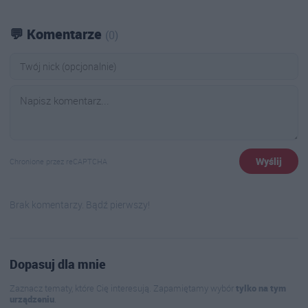
💬 Komentarze
(0)
Wyślij
Chronione przez reCAPTCHA
Brak komentarzy. Bądź pierwszy!
Dopasuj dla mnie
Zaznacz tematy, które Cię interesują. Zapamiętamy wybór
tylko na tym
urządzeniu
.