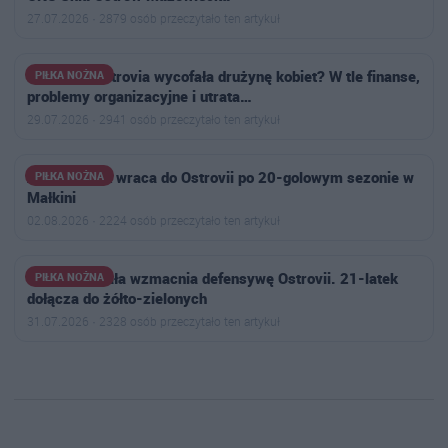
27.07.2026 · 2879 osób przeczytało ten artykuł
Dlaczego Ostrovia wycofała drużynę kobiet? W tle finanse,
PIŁKA NOŻNA
problemy organizacyjne i utrata…
29.07.2026 · 2941 osób przeczytało ten artykuł
Antoni Polak wraca do Ostrovii po 20-golowym sezonie w
PIŁKA NOŻNA
Małkini
02.08.2026 · 2224 osób przeczytało ten artykuł
Jakub Ruchała wzmacnia defensywę Ostrovii. 21-latek
PIŁKA NOŻNA
dołącza do żółto-zielonych
31.07.2026 · 2328 osób przeczytało ten artykuł