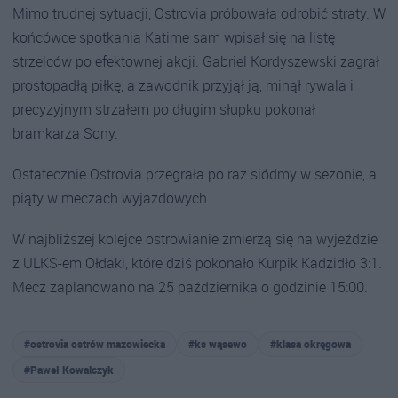
Mimo trudnej sytuacji, Ostrovia próbowała odrobić straty. W
końcówce spotkania Katime sam wpisał się na listę
strzelców po efektownej akcji. Gabriel Kordyszewski zagrał
prostopadłą piłkę, a zawodnik przyjął ją, minął rywala i
precyzyjnym strzałem po długim słupku pokonał
bramkarza Sony.
Ostatecznie Ostrovia przegrała po raz siódmy w sezonie, a
piąty w meczach wyjazdowych.
W najbliższej kolejce ostrowianie zmierzą się na wyjeździe
z ULKS-em Ołdaki, które dziś pokonało Kurpik Kadzidło 3:1.
Mecz zaplanowano na 25 października o godzinie 15:00.
#ostrovia ostrów mazowiecka
#ks wąsewo
#klasa okręgowa
#Paweł Kowalczyk