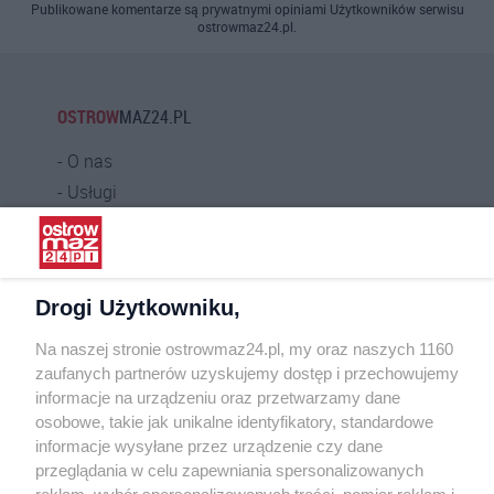
Publikowane komentarze są prywatnymi opiniami Użytkowników serwisu
ostrowmaz24.pl.
OSTROW
MAZ24.PL
O nas
Usługi
Praca
Warunki korzystania
Polityka prywatności
Drogi Użytkowniku,
Kontakt
Na naszej stronie ostrowmaz24.pl, my oraz naszych 1160
INFORMATOR
zaufanych partnerów uzyskujemy dostęp i przechowujemy
informacje na urządzeniu oraz przetwarzamy dane
Bankomaty
osobowe, takie jak unikalne identyfikatory, standardowe
Msze święte
informacje wysyłane przez urządzenie czy dane
Nocna pomoc lekarska
przeglądania w celu zapewniania spersonalizowanych