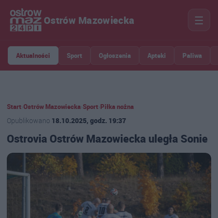
☰
Ostrów Mazowiecka
Aktualności
Sport
Ogłoszenia
Apteki
Paliwa
Start
›
Ostrów Mazowiecka
›
Sport
›
Piłka nożna
Opublikowano
18.10.2025, godz. 19:37
Ostrovia Ostrów Mazowiecka uległa Sonie