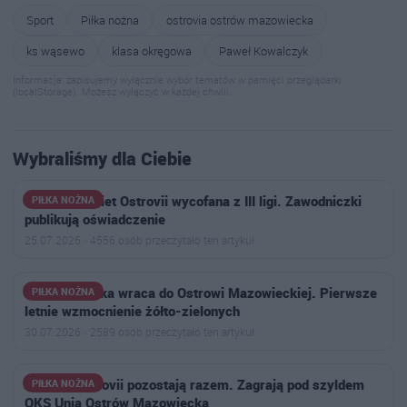
Sport
Piłka nożna
ostrovia ostrów mazowiecka
ks wąsewo
klasa okręgowa
Paweł Kowalczyk
Informacja: zapisujemy wyłącznie wybór tematów w pamięci przeglądarki
(localStorage). Możesz wyłączyć w każdej chwili.
Wybraliśmy dla Ciebie
Drużyna kobiet Ostrovii wycofana z III ligi. Zawodniczki
PIŁKA NOŻNA
publikują oświadczenie
25.07.2026 · 4556 osób przeczytało ten artykuł
Jakub Choinka wraca do Ostrowi Mazowieckiej. Pierwsze
PIŁKA NOŻNA
letnie wzmocnienie żółto-zielonych
30.07.2026 · 2589 osób przeczytało ten artykuł
Piłkarki Ostrovii pozostają razem. Zagrają pod szyldem
PIŁKA NOŻNA
OKS Unia Ostrów Mazowiecka