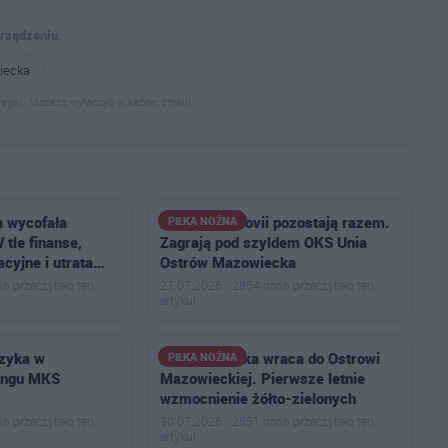
urządzeniu
.
iecka
age). Możesz wyłączyć w każdej chwili.
a wycofała
Piłkarki Ostrovii pozostają razem.
PIŁKA NOŻNA
 tle finanse,
Zagrają pod szyldem OKS Unia
cyjne i utrata…
Ostrów Mazowiecka
b przeczytało ten
27.07.2026 · 2854 osób przeczytało ten
artykuł
czyka w
Jakub Choinka wraca do Ostrowi
PIŁKA NOŻNA
ingu MKS
Mazowieckiej. Pierwsze letnie
wzmocnienie żółto-zielonych
b przeczytało ten
30.07.2026 · 2551 osób przeczytało ten
artykuł