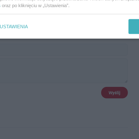
s
oraz po kliknięciu w „Ustawienia”.
USTAWIENIA
Wyślij