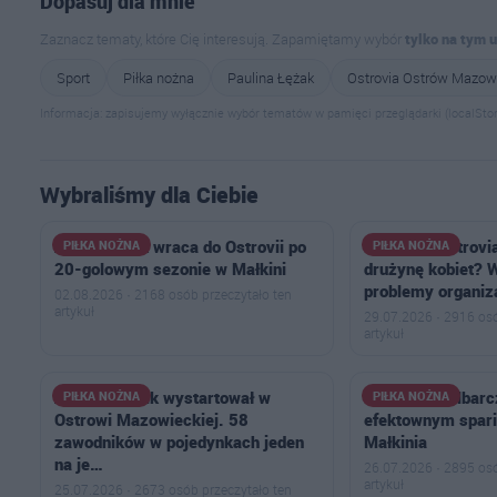
Dopasuj dla mnie
Zaznacz tematy, które Cię interesują. Zapamiętamy wybór
tylko na tym 
Sport
Piłka nożna
Paulina Łężak
Ostrovia Ostrów Mazow
Informacja: zapisujemy wyłącznie wybór tematów w pamięci przeglądarki (localStor
Wybraliśmy dla Ciebie
Antoni Polak wraca do Ostrovii po
Dlaczego Ostrovi
PIŁKA NOŻNA
PIŁKA NOŻNA
20-golowym sezonie w Małkini
drużynę kobiet? W
problemy organiza
02.08.2026 · 2168 osób przeczytało ten
artykuł
29.07.2026 · 2916 osó
artykuł
Aktywny Orlik wystartował w
Hat-trick Kalbar
PIŁKA NOŻNA
PIŁKA NOŻNA
Ostrowi Mazowieckiej. 58
efektownym spar
zawodników w pojedynkach jeden
Małkinia
na je…
26.07.2026 · 2895 osó
artykuł
25.07.2026 · 2673 osób przeczytało ten