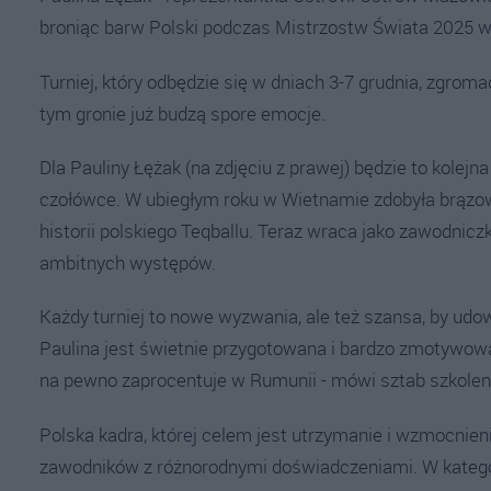
broniąc barw Polski podczas Mistrzostw Świata 2025 
Turniej, który odbędzie się w dniach 3-7 grudnia, zgrom
tym gronie już budzą spore emocje.
Dla Pauliny Łężak (na zdjęciu z prawej) będzie to kolej
czołówce. W ubiegłym roku w Wietnamie zdobyła brązowy
historii polskiego Teqballu. Teraz wraca jako zawodnicz
ambitnych występów.
Każdy turniej to nowe wyzwania, ale też szansa, by udo
Paulina jest świetnie przygotowana i bardzo zmotywow
na pewno zaprocentuje w Rumunii - mówi sztab szkoleni
Polska kadra, której celem jest utrzymanie i wzmocnienie
zawodników z różnorodnymi doświadczeniami. W kategori