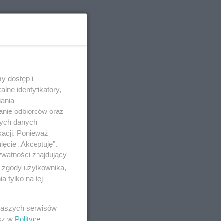
y dostęp i
lne identyfikatory,
iania
anie odbiorców oraz
nych danych
kacji. Ponieważ
ięcie „Akceptuję”.
ywatności znajdujący
ą zgody użytkownika,
 tylko na tej
 naszych serwisów
esz w
Polityce