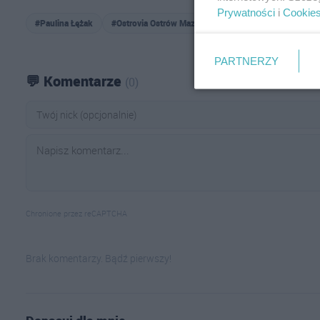
Prywatności
i
Cookie
#Paulina Łężak
#Ostrovia Ostrów Mazowiecka
PARTNERZY
💬 Komentarze
(0)
Chronione przez reCAPTCHA
Brak komentarzy. Bądź pierwszy!