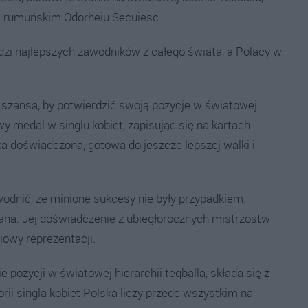
w rumuńskim Odorheiu Secuiesc.
adzi najlepszych zawodników z całego świata, a Polacy w
na szansa, by potwierdzić swoją pozycję w światowej
 medal w singlu kobiet, zapisując się na kartach
ka doświadczona, gotowa do jeszcze lepszej walki i
wodnić, że minione sukcesy nie były przypadkiem.
ana. Jej doświadczenie z ubiegłorocznych mistrzostw
owy reprezentacji.
 pozycji w światowej hierarchii teqballa, składa się z
i singla kobiet Polska liczy przede wszystkim na