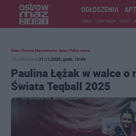
OGŁOSZENIA
APT
SMOG
CENY PALIW
SPORT
Start
›
Ostrów Mazowiecka
›
Sport
›
Piłka nożna
Opublikowano
21.11.2025, godz. 18:49
Paulina Łężak w walce o
Świata Teqball 2025