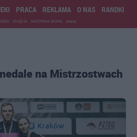
EKI
PRACA
REKLAMA
O NAS
RANDKI
WIDEO
ZDJĘCIA
SKRZYNKA SKARG
więcej
 medale na Mistrzostwach