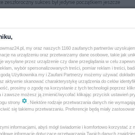
że zeszłoroczny sukces był jedynie początkiem jeszcze
 walka o medale, ale także prestiż i możliwość
ężak, wraz z resztą polskiej kadry, wchodzi w ostatni
niku,
ormę fizyczną, by w Rumunii zaprezentować maksimum
trowmaz24.pl, my oraz naszych 1160 zaufanych partnerów uzyskujem
cje na urządzeniu oraz przetwarzamy dane osobowe, takie jak unika
je wysyłane przez urządzenie czy dane przeglądania w celu zapewn
go zespołu. Choć Adrian Duszak, najbardziej
klam, wybór spersonalizowanych treści, pomiar reklam i treści, bad
 zgodą Użytkownika my i Zaufani Partnerzy możemy używać dokład
raz pierwszy nie wystąpi w singlu, jego doświadczenie
az aktywnie skanować charakterystykę urządzenia do celów identyfi
żak jest jedną z filarów reprezentacji w kategorii
ść, prosimy o zgodę na korzystanie z tych technologii poprzez klikn
a polskich szans na medale.
a i zawsze możesz ją zmienić/wycofać klikając przycisk ustawień pr
ogu strony
. Niektóre rodzaje przetwarzania danych nie wymagaj
- poprawić zeszłoroczny wynik i przywieźć kolejne
iwić się takiemu przetwarzaniu. Preferencje będą miały zastosowania
cja, ale również okazja do dalszego rozwoju kariery i
szymi informacjami, abyś mógł świadomie i komfortowo korzystać z
gółowe informacje dotyczące przetwarzania Twoich danych znajdzi