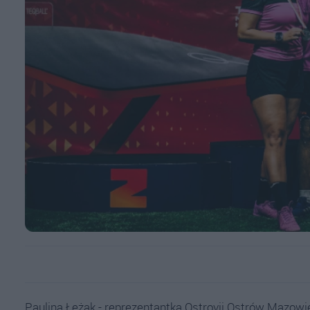
Paulina Łężak - reprezentantka Ostrovii Ostrów Mazowi