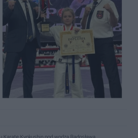
bu Karate Kyokushin pod wodzą Radosława