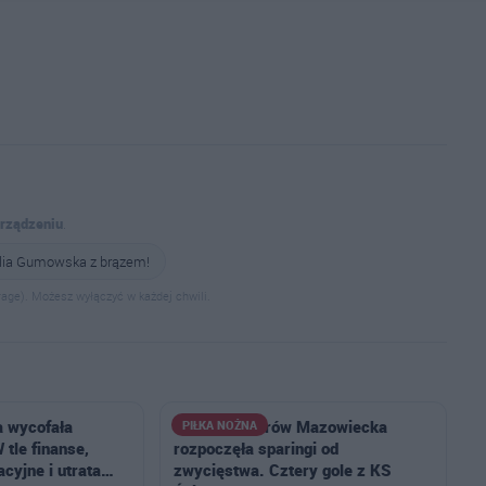
urządzeniu
.
lia Gumowska z brązem!
age). Możesz wyłączyć w każdej chwili.
a wycofała
Ostrovia Ostrów Mazowiecka
PIŁKA NOŻNA
 tle finanse,
rozpoczęła sparingi od
cyjne i utrata…
zwycięstwa. Cztery gole z KS