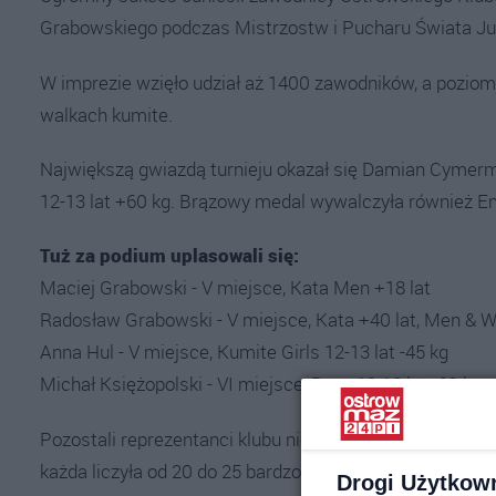
Grabowskiego podczas Mistrzostw i Pucharu Świata Ju
W imprezie wzięło udział aż 1400 zawodników, a poziom r
walkach kumite.
Największą gwiazdą turnieju okazał się Damian Cymerman
12-13 lat +60 kg. Brązowy medal wywalczyła również Emi
Tuż za podium uplasowali się:
Maciej Grabowski - V miejsce, Kata Men +18 lat
Radosław Grabowski - V miejsce, Kata +40 lat, Men &
Anna Hul - V miejsce, Kumite Girls 12-13 lat -45 kg
Michał Księżopolski - VI miejsce, Boys 12-13 lat -60 kg
Pozostali reprezentanci klubu nie przebili się przez eli
każda liczyła od 20 do 25 bardzo silnych zawodników.
Drogi Użytkow