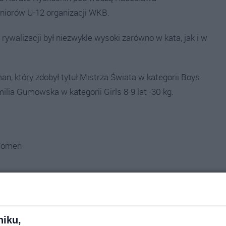
niorów U-12 organizacji WKB.
ywalizacji był niezwykle wysoki zarówno w kata, jak i w
, który zdobył tytuł Mistrza Świata w kategorii Boys
lia Gumowska w kategorii Girls 8-9 lat -30 kg.
 Women
minacje, co pokazuje, jak wymagające były kategorie –
niku,