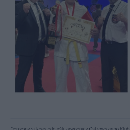
Ogromny sukces odnieśli zawodnicy Ostrowskiego Klu