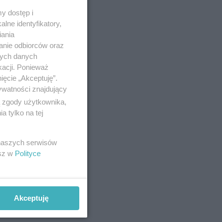
y dostęp i
lne identyfikatory,
iania
anie odbiorców oraz
nych danych
kacji. Ponieważ
ięcie „Akceptuję”.
ywatności znajdujący
ą zgody użytkownika,
 tylko na tej
 naszych serwisów
esz w
Polityce
Akceptuję