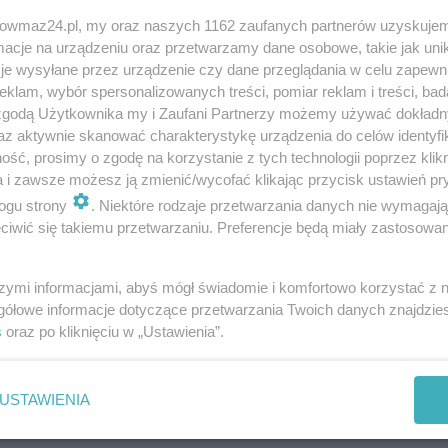
m technicznym, jak i organizacyjnym - komentuje
trowmaz24.pl, my oraz naszych 1162 zaufanych partnerów uzyskujem
cje na urządzeniu oraz przetwarzamy dane osobowe, takie jak unika
ulacje dla wszystkich uczestników! - dodaje.
je wysyłane przez urządzenie czy dane przeglądania w celu zapewn
klam, wybór spersonalizowanych treści, pomiar reklam i treści, bad
 zgodą Użytkownika my i Zaufani Partnerzy możemy używać dokład
az aktywnie skanować charakterystykę urządzenia do celów identyfi
ść, prosimy o zgodę na korzystanie z tych technologii poprzez klikn
a i zawsze możesz ją zmienić/wycofać klikając przycisk ustawień pr
ogu strony
. Niektóre rodzaje przetwarzania danych nie wymagaj
iwić się takiemu przetwarzaniu. Preferencje będą miały zastosowania
szymi informacjami, abyś mógł świadomie i komfortowo korzystać z
gółowe informacje dotyczące przetwarzania Twoich danych znajdzi
s
oraz po kliknięciu w „Ustawienia”.
Wyślij
USTAWIENIA