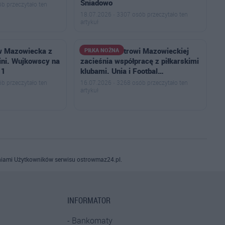
Śniadowo
b przeczytało ten
18.07.2026 · 3307 osób przeczytało ten
artykuł
w Mazowiecka z
ZS nr 1 w Ostrowi Mazowieckiej
PIŁKA NOŻNA
ni. Wujkowscy na
zacieśnia współpracę z piłkarskimi
11
klubami. Unia i Footbal…
b przeczytało ten
16.07.2026 · 3268 osób przeczytało ten
artykuł
iami Użytkowników serwisu ostrowmaz24.pl.
INFORMATOR
Bankomaty