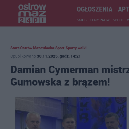
OGŁOSZENIA
APT
SMOG
CENY PALIW
SPORT
Start
›
Ostrów Mazowiecka
›
Sport
›
Sporty walki
Opublikowano
30.11.2025, godz. 14:21
Damian Cymerman mistrz
Gumowska z brązem!