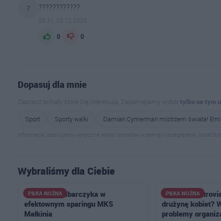
????????????
?
09:31, 03.12.2025
0
0
Dopasuj dla mnie
Zaznacz tematy, które Cię interesują. Zapamiętamy wybór
tylko na tym 
Sport
Sporty walki
Damian Cymerman mistrzem świata! Emi
Informacja: zapisujemy wyłącznie wybór tematów w pamięci przeglądarki (localStor
Wybraliśmy dla Ciebie
Hat-trick Kalbarczyka w
Dlaczego Ostrovi
PIŁKA NOŻNA
PIŁKA NOŻNA
efektownym sparingu MKS
drużynę kobiet? W
Małkinia
problemy organiza