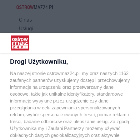
OSTROW
MAZ24.PL
O nas
Usługi
Praca
Warunki korzystania
Polityka prywatności
Drogi Użytkowniku,
Kontakt
Na naszej stronie ostrowmaz24.pl, my oraz naszych 1162
INFORMATOR
zaufanych partnerów uzyskujemy dostęp i przechowujemy
informacje na urządzeniu oraz przetwarzamy dane
Bankomaty
osobowe, takie jak unikalne identyfikatory, standardowe
Msze święte
informacje wysyłane przez urządzenie czy dane
Nocna pomoc lekarska
przeglądania w celu zapewniania spersonalizowanych
Taxi
reklam, wybór spersonalizowanych treści, pomiar reklam i
treści, badanie odbiorców oraz ulepszanie usług. Za zgodą
REKLAMA
Użytkownika my i Zaufani Partnerzy możemy używać
dokładnych danych geolokalizacyjnych oraz aktywnie
Banery i artykuły