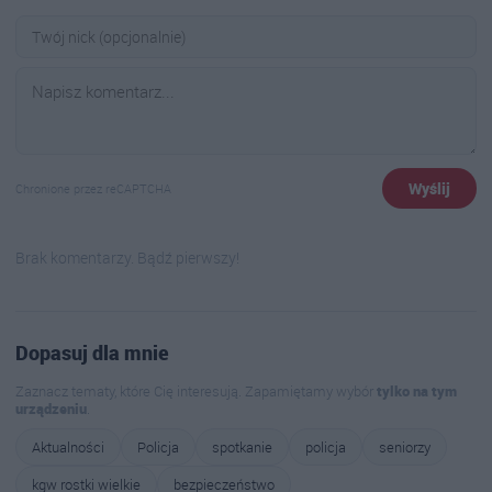
Wyślij
Chronione przez reCAPTCHA
Brak komentarzy. Bądź pierwszy!
Dopasuj dla mnie
Zaznacz tematy, które Cię interesują. Zapamiętamy wybór
tylko na tym
urządzeniu
.
Aktualności
Policja
spotkanie
policja
seniorzy
kgw rostki wielkie
bezpieczeństwo