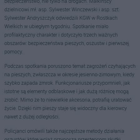
bezpieczeństwo, nie tylko na drogach. Małkińscy
dzielnicowi mł. asp. Sylwester Winczewski i asp. szt.
Sylwester Andryszczyk odwiedzili KGW w Rostkach
Wielkich w ubiegłym tygodniu. Spotkanie miało
profilaktyczny charakter i dotyczyło trzech ważnych
obszarów: bezpieczeństwa pieszych, oszustw i pierwszej
pomocy.
Podczas spotkania poruszono temat zagrożeń czyhających
na pieszych, zwłaszcza w okresie jesienno-zimowym, kiedy
szybko zapada zmrok. Funkcjonariusze przypomnieli, jak
istotne są elementy odblaskowe i jak dużą różnicę mogą
zrobić. Mimo że to niewielkie akcesoria, potrafią uratować
życie. Dzięki nim pieszy staje się widoczny dla kierowcy
nawet z dużej odległości.
Policjanci omówili także najczęstsze metody działania
oszustów, które wciąż przynoszą przestępcom skutki,