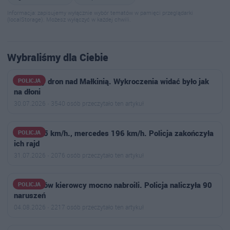
Informacja: zapisujemy wyłącznie wybór tematów w pamięci przeglądarki
(localStorage). Możesz wyłączyć w każdej chwili.
Wybraliśmy dla Ciebie
Policyjny dron nad Małkinią. Wykroczenia widać było jak
POLICJA
na dłoni
30.07.2026 · 3540 osób przeczytało ten artykuł
BMW 175 km/h., mercedes 196 km/h. Policja zakończyła
POLICJA
ich rajd
31.07.2026 · 2076 osób przeczytało ten artykuł
U sąsiadów kierowcy mocno nabroili. Policja naliczyła 90
POLICJA
naruszeń
04.08.2026 · 2217 osób przeczytało ten artykuł