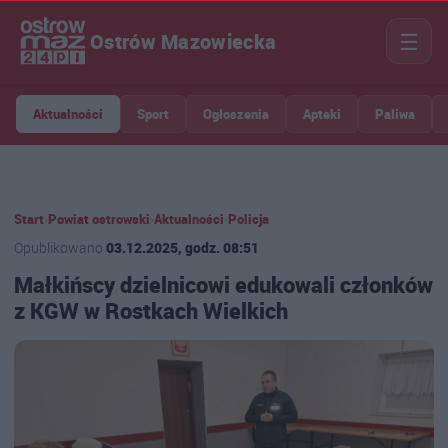
☰
Ostrów Mazowiecka
Aktualności
Sport
Ogłoszenia
Apteki
Paliwa
Start
›
Powiat ostrowski
›
Aktualności
›
Policja
Opublikowano
03.12.2025, godz. 08:51
Małkińscy dzielnicowi edukowali członków
z KGW w Rostkach Wielkich