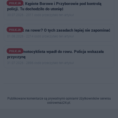
Kiełczew, Kępiste Borowe i Przyborowie pod kontrolą
POLICJA
policji. Tu dochodziło do utonięć
30.07.2026 · 2011 osób przeczytało ten artykuł
Wsiadasz na rower? O tych zasadach lepiej nie zapominać
POLICJA
01.08.2026 · 2214 osób przeczytało ten artykuł
50-letni motocyklista wpadł do rowu. Policja wskazała
POLICJA
przyczynę
31.07.2026 · 2896 osób przeczytało ten artykuł
Publikowane komentarze są prywatnymi opiniami Użytkowników serwisu
ostrowmaz24.pl.