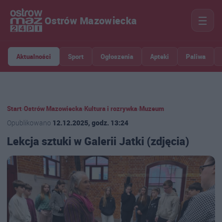
☰
Ostrów Mazowiecka
Aktualności
Sport
Ogłoszenia
Apteki
Paliwa
Start
›
Ostrów Mazowiecka
›
Kultura i rozrywka
›
Muzeum
Opublikowano
12.12.2025, godz. 13:24
Lekcja sztuki w Galerii Jatki (zdjęcia)