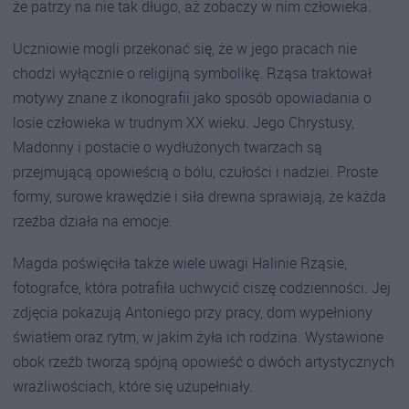
że patrzy na nie tak długo, aż zobaczy w nim człowieka.
Uczniowie mogli przekonać się, że w jego pracach nie
chodzi wyłącznie o religijną symbolikę. Rząsa traktował
motywy znane z ikonografii jako sposób opowiadania o
losie człowieka w trudnym XX wieku. Jego Chrystusy,
Madonny i postacie o wydłużonych twarzach są
przejmującą opowieścią o bólu, czułości i nadziei. Proste
formy, surowe krawędzie i siła drewna sprawiają, że każda
rzeźba działa na emocje.
Magda poświęciła także wiele uwagi Halinie Rząsie,
fotografce, która potrafiła uchwycić ciszę codzienności. Jej
zdjęcia pokazują Antoniego przy pracy, dom wypełniony
światłem oraz rytm, w jakim żyła ich rodzina. Wystawione
obok rzeźb tworzą spójną opowieść o dwóch artystycznych
wrażliwościach, które się uzupełniały.