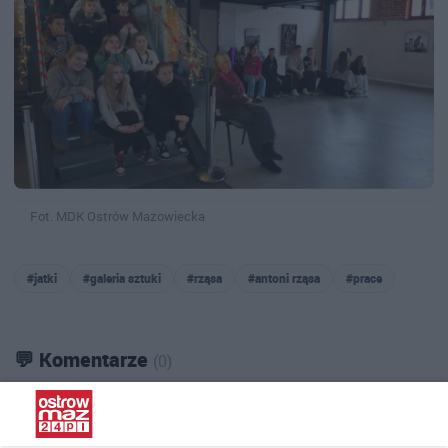
Fot. MDK Ostrów Mazowiecka
#jatki
#galeria sztuki
#rząsa
#antoni rząsa
#prace
💬 Komentarze
(0)