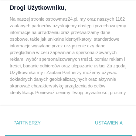
Drogi Użytkowniku,
Na naszej stronie ostrowmaz24.pl, my oraz naszych 1162
zaufanych partnerów uzyskujemy dostęp i przechowujemy
Wyślij
Chronione przez reCAPTCHA
informacje na urządzeniu oraz przetwarzamy dane
osobowe, takie jak unikalne identyfikatory, standardowe
informacje wysyłane przez urządzenie czy dane
Brak komentarzy. Bądź pierwszy!
przeglądania w celu zapewniania spersonalizowanych
reklam, wybór spersonalizowanych treści, pomiar reklam i
treści, badanie odbiorców oraz ulepszanie usług. Za zgodą
Użytkownika my i Zaufani Partnerzy możemy używać
Dopasuj dla mnie
dokładnych danych geolokalizacyjnych oraz aktywnie
Zaznacz tematy, które Cię interesują. Zapamiętamy wybór
tylko na tym
skanować charakterystykę urządzenia do celów
urządzeniu
.
identyfikacji. Ponieważ cenimy Twoją prywatność, prosimy
o zgodę na korzystanie z tych technologii poprzez
Kultura i rozrywka
Muzeum
jatki
galeria sztuki
kliknięcie „Akceptuję”. Zgoda jest dobrowolna i zawsze
rząsa
antoni rząsa
prace
możesz ją zmienić/wycofać klikając przycisk ustawień
prywatności znajdujący się w lewym dolnym rogu strony
Informacja: zapisujemy wyłącznie wybór tematów w pamięci przeglądarki
PARTNERZY
USTAWIENIA
(localStorage). Możesz wyłączyć w każdej chwili.
. Niektóre rodzaje przetwarzania danych nie wymagają
zgody użytkownika, ale masz prawo sprzeciwić się