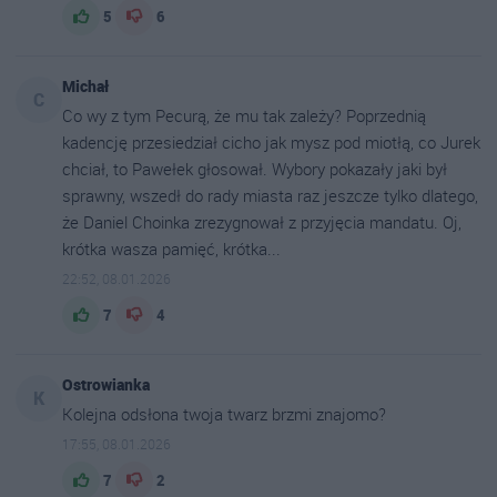
5
6
Michał
C
Co wy z tym Pecurą, że mu tak zależy? Poprzednią
kadencję przesiedział cicho jak mysz pod miotłą, co Jurek
chciał, to Pawełek głosował. Wybory pokazały jaki był
sprawny, wszedł do rady miasta raz jeszcze tylko dlatego,
że Daniel Choinka zrezygnował z przyjęcia mandatu. Oj,
krótka wasza pamięć, krótka...
22:52, 08.01.2026
7
4
Ostrowianka
K
Kolejna odsłona twoja twarz brzmi znajomo?
17:55, 08.01.2026
7
2