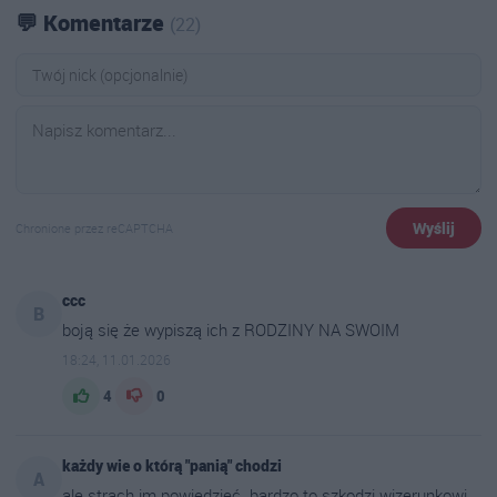
💬 Komentarze
(22)
Wyślij
Chronione przez reCAPTCHA
ccc
B
boją się że wypiszą ich z RODZINY NA SWOIM
18:24, 11.01.2026
4
0
każdy wie o którą "panią" chodzi
A
ale strach im powiedzieć. bardzo to szkodzi wizerunkowi