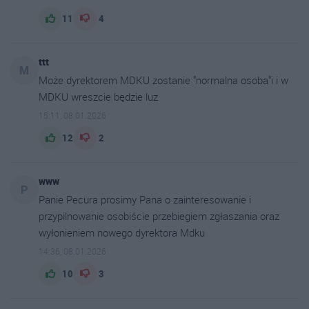
11
4
ttt
M
Może dyrektorem MDKU zostanie "normalna osoba"i i w
MDKU wreszcie będzie luz
15:11, 08.01.2026
12
2
www
P
Panie Pecura prosimy Pana o zainteresowanie i
przypilnowanie osobiście przebiegiem zgłaszania oraz
wyłonieniem nowego dyrektora Mdku
14:36, 08.01.2026
10
3