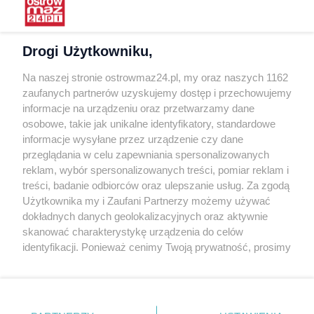
Warunki korzystania
Polityka prywatności
Drogi Użytkowniku,
Kontakt
Na naszej stronie ostrowmaz24.pl, my oraz naszych 1162
INFORMATOR
zaufanych partnerów uzyskujemy dostęp i przechowujemy
informacje na urządzeniu oraz przetwarzamy dane
Bankomaty
osobowe, takie jak unikalne identyfikatory, standardowe
Msze święte
informacje wysyłane przez urządzenie czy dane
Nocna pomoc lekarska
przeglądania w celu zapewniania spersonalizowanych
Taxi
reklam, wybór spersonalizowanych treści, pomiar reklam i
treści, badanie odbiorców oraz ulepszanie usług. Za zgodą
REKLAMA
Użytkownika my i Zaufani Partnerzy możemy używać
dokładnych danych geolokalizacyjnych oraz aktywnie
Banery i artykuły
skanować charakterystykę urządzenia do celów
Reklama wideo
identyfikacji. Ponieważ cenimy Twoją prywatność, prosimy
o zgodę na korzystanie z tych technologii poprzez
Reklama w ogłoszeniach
kliknięcie „Akceptuję”. Zgoda jest dobrowolna i zawsze
pl.depositphotos.com
możesz ją zmienić/wycofać klikając przycisk ustawień
prywatności znajdujący się w lewym dolnym rogu strony
Copyright 2010-2026 OstrowMaz24.pl. Realizacja:
PRO-