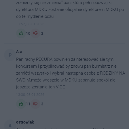
żołnierzy się nie zmienia" pani która pełni obowiązki
dyrektora MDKU zostanie oficjalnie dyrektorem MDKU po
co te mydlenie oczu
13:52, 08.01.2026
10
2
A a
P
Pan radny PECURA powinien zainteresować się tym
konkursem i przypilnować by znowu pan burmistrz nie
zamiótł wszystko i wybrał następna osobę z RODZINY NA
SWOIM,może wreszcie w MDKU zapanuje spokój ale
jeszcze zostanie ten VICE
13:30, 08.01.2026
11
3
ostrowiak
A