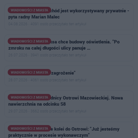
Czy służbowy samochód jest wykorzystywany prywatnie -
WIADOMOŚCI Z MIASTA
pyta radny Marian Malec
04.08.2026 · 4091 osób przeczytało ten artykuł
Radny Sebastian Pęksa chce budowy oświetlenia. "Po
WIADOMOŚCI Z MIASTA
zmroku na całej długości ulicy panuje …
26.07.2026 · 3941 osób przeczytało ten artykuł
"Istnieje potencjalne zagrożenie"
WIADOMOŚCI Z MIASTA
28.07.2026 · 4061 osób przeczytało ten artykuł
Ruszył remont obwodnicy Ostrowi Mazowieckiej. Nowa
WIADOMOŚCI Z MIASTA
nawierzchnia na odcinku S8
29.07.2026 · 3662 osób przeczytało ten artykuł
Burmistrz o powrocie kolei do Ostrowi: "Już jesteśmy
WIADOMOŚCI Z MIASTA
praktycznie w procesie wykonawczym"