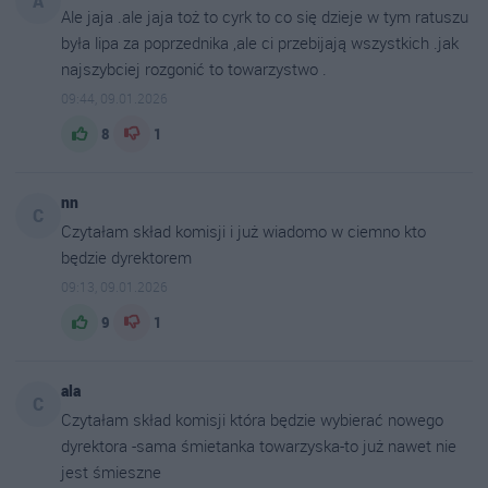
A
Ale jaja .ale jaja toż to cyrk to co się dzieje w tym ratuszu
była lipa za poprzednika ,ale ci przebijają wszystkich .jak
najszybciej rozgonić to towarzystwo .
09:44, 09.01.2026
8
1
nn
C
Czytałam skład komisji i już wiadomo w ciemno kto
będzie dyrektorem
09:13, 09.01.2026
9
1
ala
C
Czytałam skład komisji która będzie wybierać nowego
dyrektora -sama śmietanka towarzyska-to już nawet nie
jest śmieszne