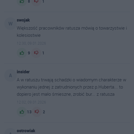
8
1
swojak
W
Większość pracowników ratusza mówią o towarzystwie i
kolesiostwie
12:30, 09.01.2026
9
1
insider
A
A w ratuszu trwają schadzki o wiadomym charakterze w
wykonaniu jednej z zatrudnionych przez p.Huberta... to
dopiero jest mało śmieszne, zrobić bur... z ratusza
12:02, 09.01.2026
13
2
ostrowiak