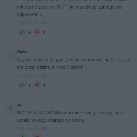
miasta i urzędu, ale NIKT nie ma odwagi zareagować
odpowiednio
15:17, 09.01.2026
9
0
Gość
C
Czyżby mowa o tej pani z imieniem również na S? Tej, co
ma dużą rodzinę, z 4 czy 5 dzieci? :)
14:21, 09.01.2026
8
1
za
R
RODZINA NA SWOIM musi mieć swoją siedzibę ,gdzie
ustalą nowego -starego dyrektora
12:38, 09.01.2026