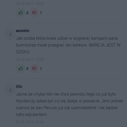
08:35, 09.01.2026
8
1
anonim
J
Jak osoba która brała udział w wygranej kampanii pana
burmistrza może przegrać ten konkurs -BAREJA JEST W
SZOKU
08:29, 09.01.2026
8
1
Olo
J
Jasne że chyba nikt nie chce powrotu tego co już było.
Wystarczy zobaczyć co się dzieje w powiacie. Jest jednak
szansa że pan Pecura już się usamodzielnił i nie będzie
tylko adjutantem.
00:05, 09.01.2026