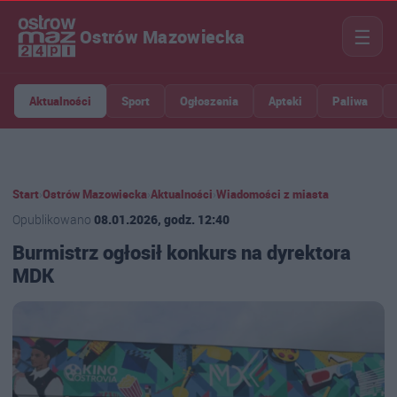
☰
Ostrów Mazowiecka
Aktualności
Sport
Ogłoszenia
Apteki
Paliwa
Start
›
Ostrów Mazowiecka
›
Aktualności
›
Wiadomości z miasta
Opublikowano
08.01.2026, godz. 12:40
Burmistrz ogłosił konkurs na dyrektora
MDK