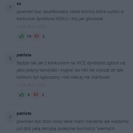
os
P
powinien być opublikowany skład komisji która wyłoni w
konkursie dyrektora MDKU i kto jak głosował
14:24, 08.01.2026
10
2
patriota
B
Będzie tak jak z konkursem na VICE dyrektora zgłosił się
jako jedyny kandydat i wygrał ,bo nikt nie słyszał że taki
konkurs był ogłoszony i nikt wiecej nie startował
13:59, 08.01.2026
9
2
patriota
P
powinien być ktoś nowy takie mam marzenie ale wiadomo
już dziś jaką decyzję podejmie burmistrz "wiernych