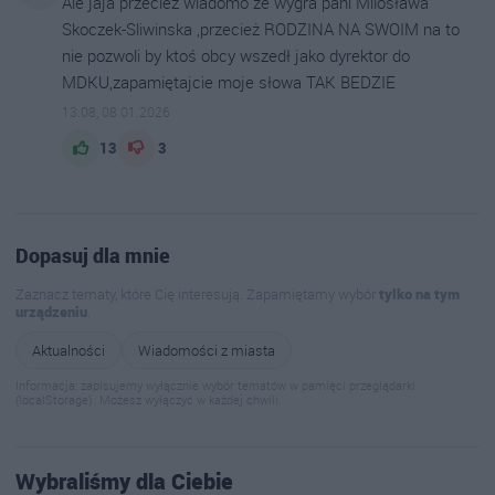
Ale jaja przecież wiadomo że wygra pani Milosława
Skoczek-Sliwinska ,przecież RODZINA NA SWOIM na to
nie pozwoli by ktoś obcy wszedł jako dyrektor do
MDKU,zapamiętajcie moje słowa TAK BEDZIE
13:08, 08.01.2026
13
3
Dopasuj dla mnie
Zaznacz tematy, które Cię interesują. Zapamiętamy wybór
tylko na tym
urządzeniu
.
Aktualności
Wiadomości z miasta
Informacja: zapisujemy wyłącznie wybór tematów w pamięci przeglądarki
(localStorage). Możesz wyłączyć w każdej chwili.
Wybraliśmy dla Ciebie