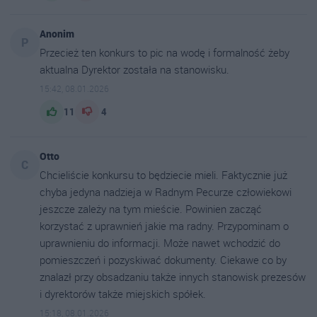
Anonim
P
Przecież ten konkurs to pic na wodę i formalność żeby
aktualna Dyrektor została na stanowisku.
15:42, 08.01.2026
11
4
Otto
C
Chcieliście konkursu to będziecie mieli. Faktycznie już
chyba jedyna nadzieja w Radnym Pecurze człowiekowi
jeszcze zależy na tym mieście. Powinien zacząć
korzystać z uprawnień jakie ma radny. Przypominam o
uprawnieniu do informacji. Może nawet wchodzić do
pomieszczeń i pozyskiwać dokumenty. Ciekawe co by
znalazł przy obsadzaniu także innych stanowisk prezesów
i dyrektorów także miejskich spółek.
15:18, 08.01.2026