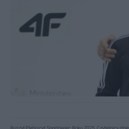
Ruszył Plebiscyt Sportowiec Roku 2025. Czytelnicy dzie