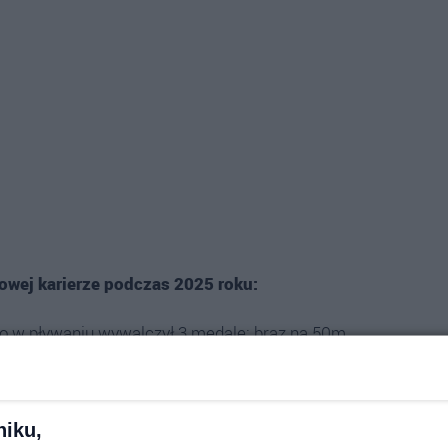
owej karierze podczas 2025 roku:
o w pływaniu wywalczył 3 medale: brąz na 50m
na 100m zmiennym,
wackich "Mława dla Pływania" zdobył trzy złote
niku,