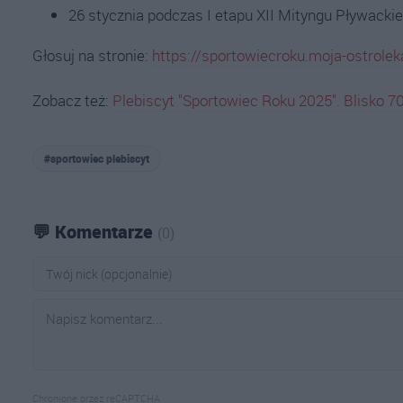
26 stycznia podczas I etapu XII Mityngu Pływack
Głosuj na stronie:
https://sportowiecroku.moja-ostrolek
Zobacz też:
Plebiscyt "Sportowiec Roku 2025". Blisko 
#sportowiec plebiscyt
💬 Komentarze
(0)
Chronione przez reCAPTCHA