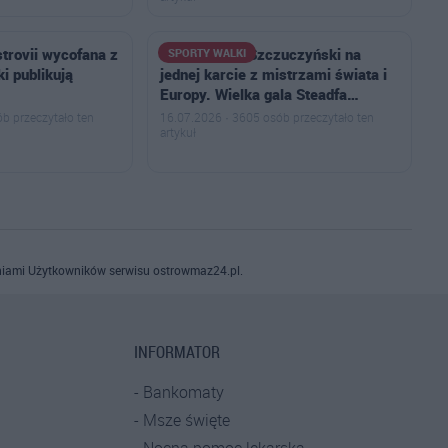
trovii wycofana z
Przemysław Szczuczyński na
SPORTY WALKI
ki publikują
jednej karcie z mistrzami świata i
Europy. Wielka gala Steadfa…
b przeczytało ten
16.07.2026 · 3605 osób przeczytało ten
artykuł
iami Użytkowników serwisu ostrowmaz24.pl.
INFORMATOR
Bankomaty
Msze święte