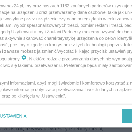
Ostrołęki w Pływaniu wywalczył trzy medale: dwa złote
trowmaz24.pl, my oraz naszych 1162 zaufanych partnerów uzyskujem
cje na urządzeniu oraz przetwarzamy dane osobowe, takie jak unika
pływackich w Gdyni zdobył dwa złote medale: na 100m
je wysyłane przez urządzenie czy dane przeglądania w celu zapewn
klam, wybór spersonalizowanych treści, pomiar reklam i treści, bad
 zgodą Użytkownika my i Zaufani Partnerzy możemy używać dokład
j Juniorów Młodszych w pływaniu na okres od 15
az aktywnie skanować charakterystykę urządzenia do celów identyfi
ść, prosimy o zgodę na korzystanie z tych technologii poprzez klikn
szych w Pływaniu zdobył brązowy medal na dystansie
a i zawsze możesz ją zmienić/wycofać klikając przycisk ustawień pr
ogu strony
. Niektóre rodzaje przetwarzania danych nie wymagaj
iwić się takiemu przetwarzaniu. Preferencje będą miały zastosowania
do Olimpijczyka zdobył złoty medal na 100 m stylem
szymi informacjami, abyś mógł świadomie i komfortowo korzystać z
ackiego w Garwolinie wywalczył dwa złote medale,
gółowe informacje dotyczące przetwarzania Twoich danych znajdzi
kich zawodów pływackich "Od Młodzika Do Olimpijczyka"
s
oraz po kliknięciu w „Ustawienia”.
cnego Mazowsza w Pływaniu zdobył 4 złote i 1 brązowy
USTAWIENIA
o w Ostrołęce wywalczyła złoty i srebrny medal,