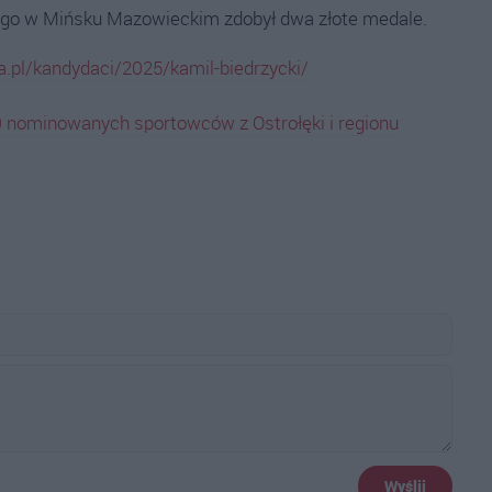
iego w Mińsku Mazowieckim zdobył dwa złote medale.
a.pl/kandydaci/2025/kamil-biedrzycki/
70 nominowanych sportowców z Ostrołęki i regionu
Wyślij