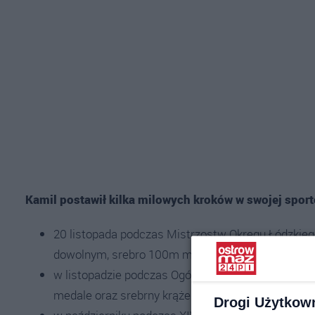
Kamil postawił kilka milowych kroków w swojej sport
20 listopada podczas Mistrzostw Okręgu Łódzkieg
dowolnym, srebro 100m motylkowym oraz złoto 
w listopadzie podczas Ogólnopolskich Zawodów Pły
medale oraz srebrny krążek.
Drogi Użytkow