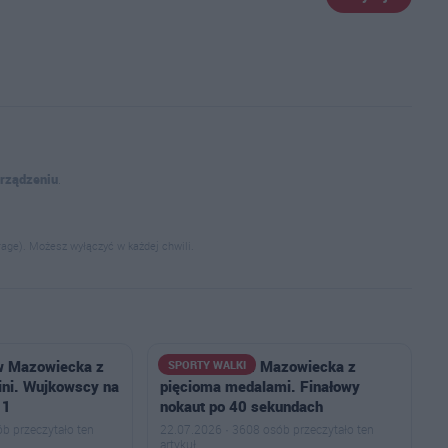
urządzeniu
.
age). Możesz wyłączyć w każdej chwili.
w Mazowiecka z
Goryle Ostrów Mazowiecka z
SPORTY WALKI
ni. Wujkowscy na
pięcioma medalami. Finałowy
11
nokaut po 40 sekundach
b przeczytało ten
22.07.2026 · 3608 osób przeczytało ten
artykuł