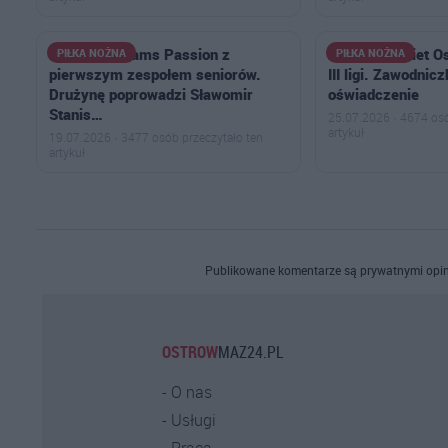
Football Dreams Passion z
Drużyna kobiet Os
PIŁKA NOŻNA
PIŁKA NOŻNA
pierwszym zespołem seniorów.
III ligi. Zawodnicz
Drużynę poprowadzi Sławomir
oświadczenie
Stanis…
25.07.2026 · 4674 osó
artykuł
19.07.2026 · 3477 osób przeczytało ten
artykuł
Publikowane komentarze są prywatnymi opin
OSTROW
MAZ24.PL
O nas
Usługi