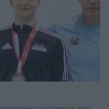
nnika internetowego "Moja Ostrołęka" oraz serwisu