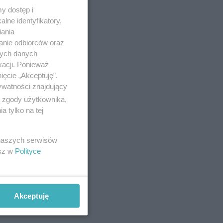
y dostęp i
lne identyfikatory,
iania
anie odbiorców oraz
nych danych
kacji. Ponieważ
ięcie „Akceptuję”.
ywatności znajdujący
ą zgody użytkownika,
 tylko na tej
 naszych serwisów
esz w
Polityce
Akceptuję