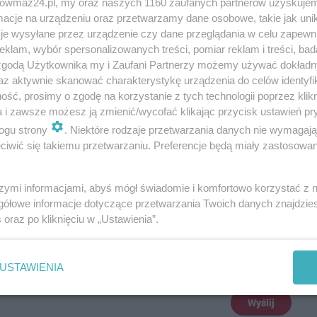
trowmaz24.pl, my oraz naszych 1160 zaufanych partnerów uzyskujem
cje na urządzeniu oraz przetwarzamy dane osobowe, takie jak unika
ka.pl/kandydaci/2025/kacper-skierkowski/
je wysyłane przez urządzenie czy dane przeglądania w celu zapewn
klam, wybór spersonalizowanych treści, pomiar reklam i treści, bad
 zgodą Użytkownika my i Zaufani Partnerzy możemy używać dokład
70 nominowanych sportowców z Ostrołęki i regionu
az aktywnie skanować charakterystykę urządzenia do celów identyfi
ść, prosimy o zgodę na korzystanie z tych technologii poprzez klikn
a i zawsze możesz ją zmienić/wycofać klikając przycisk ustawień pr
ogu strony
. Niektóre rodzaje przetwarzania danych nie wymagaj
iwić się takiemu przetwarzaniu. Preferencje będą miały zastosowania
szymi informacjami, abyś mógł świadomie i komfortowo korzystać z
gółowe informacje dotyczące przetwarzania Twoich danych znajdzi
s
oraz po kliknięciu w „Ustawienia”.
USTAWIENIA
Wyślij