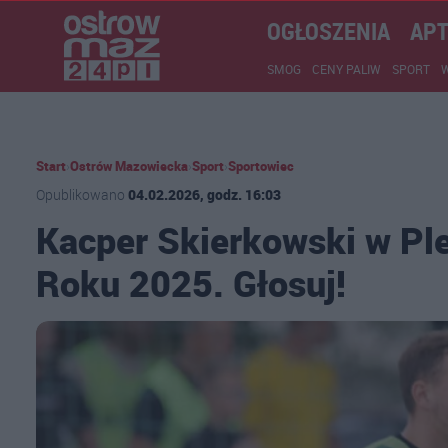
OGŁOSZENIA
APT
SMOG
CENY PALIW
SPORT
Start
›
Ostrów Mazowiecka
›
Sport
›
Sportowiec
Opublikowano
04.02.2026, godz. 16:03
Kacper Skierkowski w Pl
Roku 2025. Głosuj!