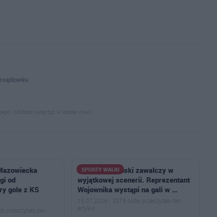
urządzeniu
.
age). Możesz wyłączyć w każdej chwili.
 Mazowiecka
Szymon Rosiński zawalczy w
SPORTY WALKI
gi od
wyjątkowej scenerii. Reprezentant
ry gole z KS
Wojownika wystąpi na gali w …
15.07.2026 · 3279 osób przeczytało ten
artykuł
b przeczytało ten