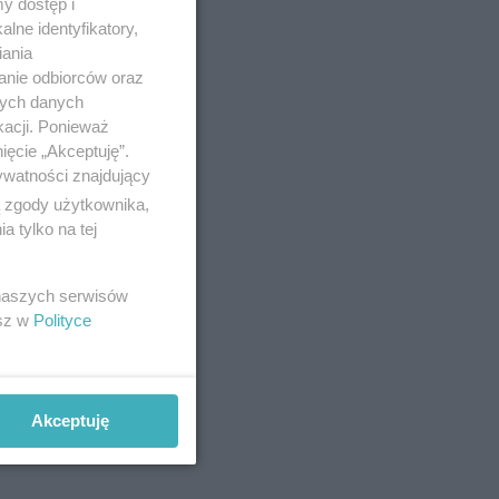
y dostęp i
lne identyfikatory,
iania
anie odbiorców oraz
nych danych
kacji. Ponieważ
ięcie „Akceptuję”.
ywatności znajdujący
ą zgody użytkownika,
 tylko na tej
 naszych serwisów
esz w
Polityce
Akceptuję