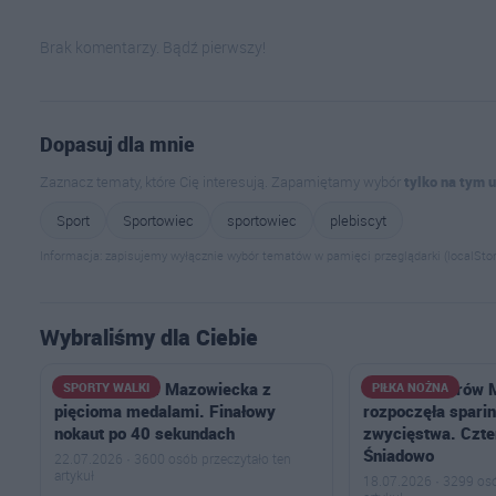
Brak komentarzy. Bądź pierwszy!
Dopasuj dla mnie
Zaznacz tematy, które Cię interesują. Zapamiętamy wybór
tylko na tym 
Sport
Sportowiec
sportowiec
plebiscyt
Informacja: zapisujemy wyłącznie wybór tematów w pamięci przeglądarki (localStor
Wybraliśmy dla Ciebie
Goryle Ostrów Mazowiecka z
Ostrovia Ostrów
SPORTY WALKI
PIŁKA NOŻNA
pięcioma medalami. Finałowy
rozpoczęła sparin
nokaut po 40 sekundach
zwycięstwa. Czte
Śniadowo
22.07.2026 · 3600 osób przeczytało ten
artykuł
18.07.2026 · 3299 osó