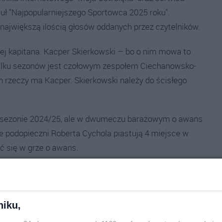
ł "Najpopularniejszego Sportowca 2025 roku".
 największą ilością głosów oddanych przez czytelników.
jej kapitana. Kacper Skierkowski – bo o nim mowa to
kilku sezonów jest czołowym zespołem Ciechanowsko-
an rzeczy ma Kacper. Skierkowski należy do ścisłego
w sezonie 2024/25, ale w dwumeczu barażowym o awans
e podopieczni Roberta Cychola piastują 4 miejsce w
yć się w grze o awans.
niku,