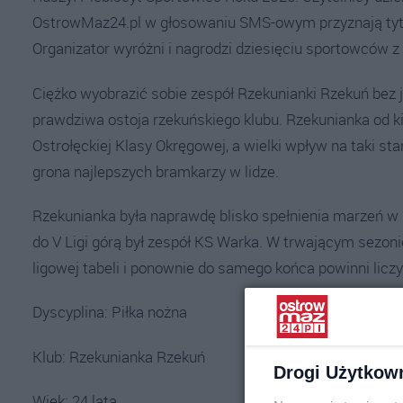
OstrowMaz24.pl w głosowaniu SMS-owym przyznają tytu
Organizator wyróżni i nagrodzi dziesięciu sportowców z
Ciężko wyobrazić sobie zespół Rzekunianki Rzekuń bez 
prawdziwa ostoja rzekuńskiego klubu. Rzekunianka od 
Ostrołęckiej Klasy Okręgowej, a wielki wpływ na taki st
grona najlepszych bramkarzy w lidze.
Rzekunianka była naprawdę blisko spełnienia marzeń 
do V Ligi górą był zespół KS Warka. W trwającym sezoni
ligowej tabeli i ponownie do samego końca powinni licz
Dyscyplina: Piłka nożna
Klub: Rzekunianka Rzekuń
Drogi Użytkow
Wiek: 24 lata