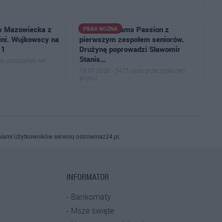
w Mazowiecka z
Football Dreams Passion z
PIŁKA NOŻNA
ni. Wujkowscy na
pierwszym zespołem seniorów.
11
Drużynę poprowadzi Sławomir
Stanis…
b przeczytało ten
19.07.2026 · 3475 osób przeczytało ten
artykuł
iami Użytkowników serwisu ostrowmaz24.pl.
INFORMATOR
Bankomaty
Msze święte