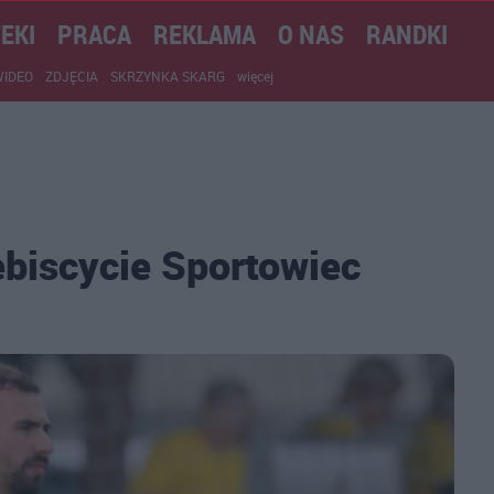
EKI
PRACA
REKLAMA
O NAS
RANDKI
WIDEO
ZDJĘCIA
SKRZYNKA SKARG
więcej
ebiscycie Sportowiec