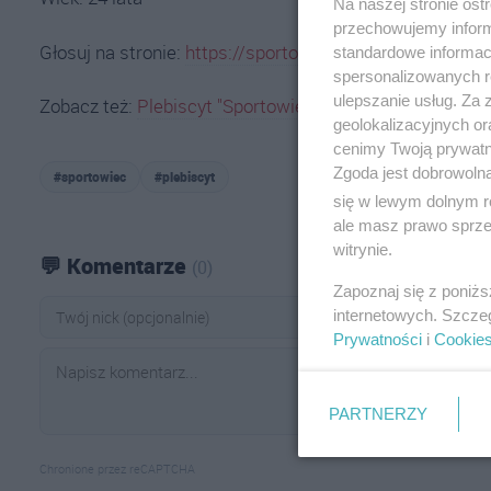
Na naszej stronie os
przechowujemy informa
Głosuj na stronie:
https://sportowiecroku.moja-ostrole
standardowe informac
spersonalizowanych re
ulepszanie usług. Za
Zobacz też:
Plebiscyt "Sportowiec Roku 2025". Blisko 
geolokalizacyjnych or
cenimy Twoją prywatno
Zgoda jest dobrowoln
#sportowiec
#plebiscyt
się w lewym dolnym r
ale masz prawo sprzec
witrynie.
💬 Komentarze
(0)
Zapoznaj się z poniż
internetowych. Szcze
Prywatności
i
Cookie
PARTNERZY
Chronione przez reCAPTCHA