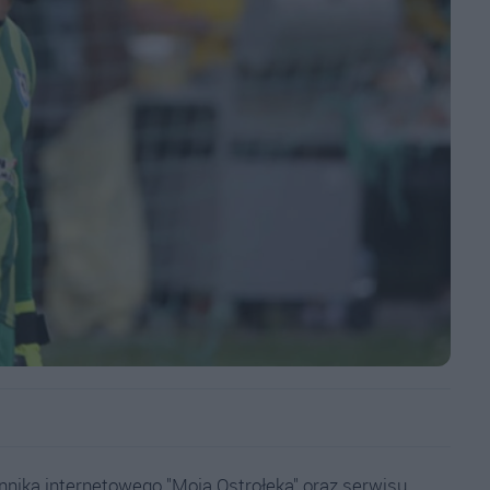
nnika internetowego "Moja Ostrołęka" oraz serwisu