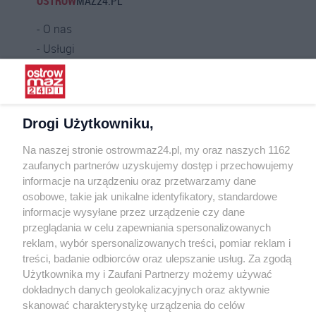
OSTROW
MAZ24.PL
O nas
Usługi
Praca
Warunki korzystania
Polityka prywatności
Drogi Użytkowniku,
Kontakt
Na naszej stronie ostrowmaz24.pl, my oraz naszych 1162
INFORMATOR
zaufanych partnerów uzyskujemy dostęp i przechowujemy
informacje na urządzeniu oraz przetwarzamy dane
Bankomaty
osobowe, takie jak unikalne identyfikatory, standardowe
Msze święte
informacje wysyłane przez urządzenie czy dane
Nocna pomoc lekarska
przeglądania w celu zapewniania spersonalizowanych
Taxi
reklam, wybór spersonalizowanych treści, pomiar reklam i
treści, badanie odbiorców oraz ulepszanie usług. Za zgodą
REKLAMA
Użytkownika my i Zaufani Partnerzy możemy używać
dokładnych danych geolokalizacyjnych oraz aktywnie
Banery i artykuły
skanować charakterystykę urządzenia do celów