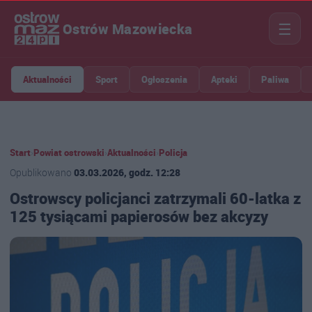
☰
Ostrów Mazowiecka
Aktualności
Sport
Ogłoszenia
Apteki
Paliwa
Start
›
Powiat ostrowski
›
Aktualności
›
Policja
Opublikowano
03.03.2026, godz. 12:28
Ostrowscy policjanci zatrzymali 60-latka z
125 tysiącami papierosów bez akcyzy