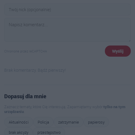
Wyślij
Chronione przez reCAPTCHA
Brak komentarzy. Bądź pierwszy!
Dopasuj dla mnie
Zaznacz tematy, które Cię interesują. Zapamiętamy wybór
tylko na tym
urządzeniu
.
Aktualności
Policja
zatrzymanie
papierosy
brak akcyzy
przestępstwo