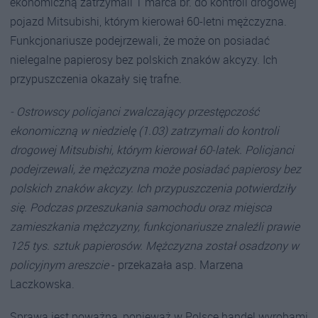
ekonomiczną zatrzymali 1 marca br. do kontroli drogowej
pojazd Mitsubishi, którym kierował 60-letni mężczyzna.
Funkcjonariusze podejrzewali, że może on posiadać
nielegalne papierosy bez polskich znaków akcyzy. Ich
przypuszczenia okazały się trafne.
- Ostrowscy policjanci zwalczający przestępczość
ekonomiczną w niedzielę (1.03) zatrzymali do kontroli
drogowej Mitsubishi, którym kierował 60-latek. Policjanci
podejrzewali, że mężczyzna może posiadać papierosy bez
polskich znaków akcyzy. Ich przypuszczenia potwierdziły
się. Podczas przeszukania samochodu oraz miejsca
zamieszkania mężczyzny, funkcjonariusze znaleźli prawie
125 tys. sztuk papierosów. Mężczyzna został osadzony w
policyjnym areszcie
- przekazała asp. Marzena
Laczkowska.
Sprawa jest poważna, ponieważ w Polsce handel wyrobami