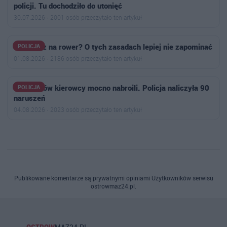
policji. Tu dochodziło do utonięć
30.07.2026 · 2001 osób przeczytało ten artykuł
Wsiadasz na rower? O tych zasadach lepiej nie zapominać
POLICJA
01.08.2026 · 2186 osób przeczytało ten artykuł
U sąsiadów kierowcy mocno nabroili. Policja naliczyła 90
POLICJA
naruszeń
04.08.2026 · 2023 osób przeczytało ten artykuł
Publikowane komentarze są prywatnymi opiniami Użytkowników serwisu
ostrowmaz24.pl.