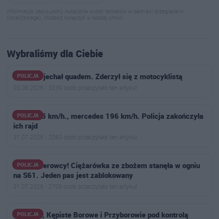
Informacja: zapisujemy wyłącznie wybór tematów w pamięci przeglądarki
(localStorage). Możesz wyłączyć w każdej chwili.
Wybraliśmy dla Ciebie
11-latek jechał quadem. Zderzył się z motocyklistą
POLICJA
03.08.2026 · 3239 osób przeczytało ten artykuł
BMW 175 km/h., mercedes 196 km/h. Policja zakończyła
POLICJA
ich rajd
31.07.2026 · 2060 osób przeczytało ten artykuł
Uwaga kierowcy! Ciężarówka ze zbożem stanęła w ogniu
POLICJA
na S61. Jeden pas jest zablokowany
31.07.2026 · 2709 osób przeczytało ten artykuł
Kiełczew, Kępiste Borowe i Przyborowie pod kontrolą
POLICJA