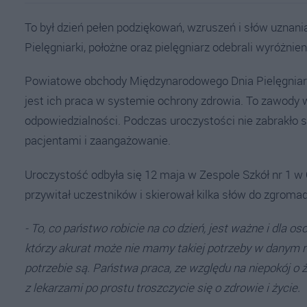
To był dzień pełen podziękowań, wzruszeń i słów uznania
Pielęgniarki, położne oraz pielęgniarz odebrali wyróżnien
Powiatowe obchody Międzynarodowego Dnia Pielęgniarek
jest ich praca w systemie ochrony zdrowia. To zawody 
odpowiedzialności. Podczas uroczystości nie zabrakło s
pacjentami i zaangażowanie.
Uroczystość odbyła się 12 maja w Zespole Szkół nr 1 w
przywitał uczestników i skierował kilka słów do zgroma
- To, co państwo robicie na co dzień, jest ważne i dla osob
którzy akurat może nie mamy takiej potrzeby w danym mo
potrzebie są. Państwa praca, ze względu na niepokój o 
z lekarzami po prostu troszczycie się o zdrowie i życie.