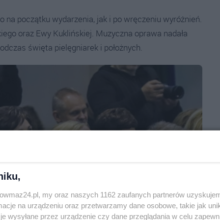
 na początku wydarzenia, jak i po wręczeniu wyróżnień.
iego oraz Ewy Kuklińskiej. Muzyczna oprawa nadała
odczas święta pielęgniarek i położnych.
niku,
trowmaz24.pl, my oraz naszych 1162 zaufanych partnerów uzyskujem
cje na urządzeniu oraz przetwarzamy dane osobowe, takie jak unika
je wysyłane przez urządzenie czy dane przeglądania w celu zapewn