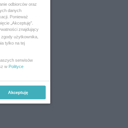
anie odbiorców oraz
nych danych
kacji. Ponieważ
ięcie „Akceptuję”.
ywatności znajdujący
ą zgody użytkownika,
 tylko na tej
 naszych serwisów
esz w
Polityce
Akceptuję