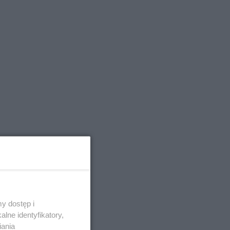
y dostęp i
lne identyfikatory,
iania