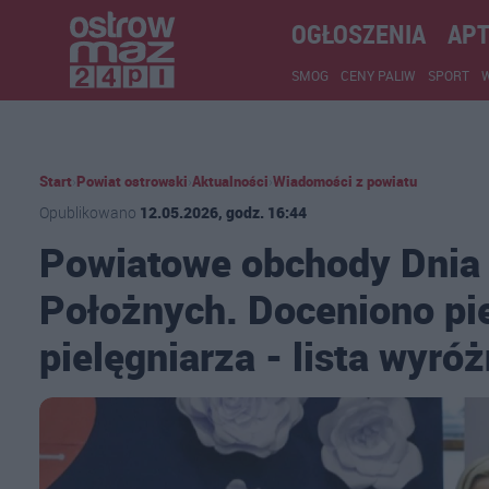
OGŁOSZENIA
APT
SMOG
CENY PALIW
SPORT
Start
›
Powiat ostrowski
›
Aktualności
›
Wiadomości z powiatu
Opublikowano
12.05.2026, godz. 16:44
Powiatowe obchody Dnia P
Położnych. Doceniono pie
pielęgniarza - lista wyró