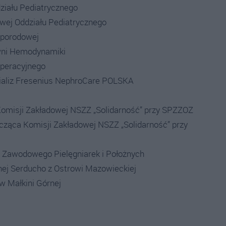
ziału Pediatrycznego
owej Oddziału Pediatrycznego
oporodowej
owni Hemodynamiki
operacyjnego
Dializ Fresenius NephroCare POLSKA
Komisji Zakładowej NSZZ „Solidarność” przy SPZZOZ
cząca Komisji Zakładowej NSZZ „Solidarność” przy
u Zawodowego Pielęgniarek i Położnych
nej Serducho z Ostrowi Mazowieckiej
w Małkini Górnej