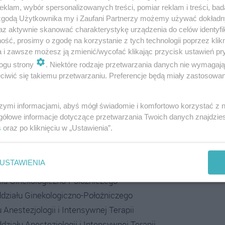
klam, wybór spersonalizowanych treści, pomiar reklam i treści, bad
 zgodą Użytkownika my i Zaufani Partnerzy możemy używać dokład
az aktywnie skanować charakterystykę urządzenia do celów identyfi
ść, prosimy o zgodę na korzystanie z tych technologii poprzez klikn
a i zawsze możesz ją zmienić/wycofać klikając przycisk ustawień pr
ogu strony
. Niektóre rodzaje przetwarzania danych nie wymagaj
iwić się takiemu przetwarzaniu. Preferencje będą miały zastosowania
szymi informacjami, abyś mógł świadomie i komfortowo korzystać z
gółowe informacje dotyczące przetwarzania Twoich danych znajdzi
y Pielęgniarek i Położnych w Ostrołęce
s
oraz po kliknięciu w „Ustawienia”.
działu Kardiologicznego z OIOK
USTAWIENIA
iałowej Oddziału Kardiologicznego z OIOK
ału Ginekologiczno-Położniczego
ddziału Ginekologiczno-Położniczego
 Anestezjologii i Intensywnej Terapii
działu Anestezjologii i Intensywnej Terapii