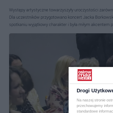
Występy artystyczne towarzyszyły uroczystości zarówno
Dla uczestników przygotowano koncert Jacka Borkowsk
spotkaniu wyjątkowy charakter i była miłym akcentem p
Drogi Użytkow
Na naszej stronie os
przechowujemy informa
standardowe informac