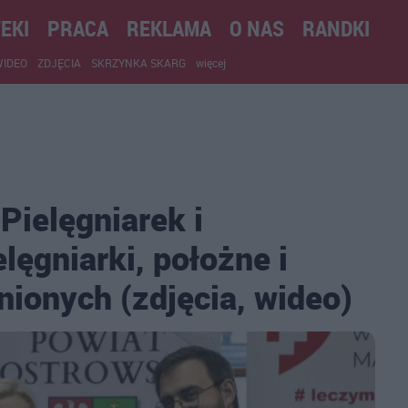
EKI
PRACA
REKLAMA
O NAS
RANDKI
WIDEO
ZDJĘCIA
SKRZYNKA SKARG
więcej
ielęgniarek i
lęgniarki, położne i
żnionych (zdjęcia, wideo)