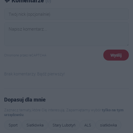
💬 Komentarze
(0)
Wyślij
Chronione przez reCAPTCHA
Brak komentarzy. Bądź pierwszy!
Dopasuj dla mnie
Zaznacz tematy, które Cię interesują. Zapamiętamy wybór
tylko na tym
urządzeniu
.
Sport
Siatkówka
Stary Lubotyń
ALS
siatkówka