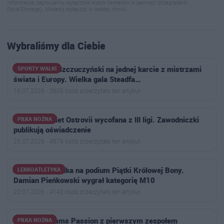
Informacja: zapisujemy wyłącznie wybór tematów w pamięci przeglądarki
(localStorage). Możesz wyłączyć w każdej chwili.
Wybraliśmy dla Ciebie
Przemysław Szczuczyński na jednej karcie z mistrzami
SPORTY WALKI
świata i Europy. Wielka gala Steadfa…
16.07.2026 · 3609 osób przeczytało ten artykuł
Drużyna kobiet Ostrovii wycofana z III ligi. Zawodniczki
PIŁKA NOŻNA
publikują oświadczenie
25.07.2026 · 4679 osób przeczytało ten artykuł
MKS Ostrowianka na podium Piątki Królowej Bony.
LEKKOATLETYKA
Damian Pieńkowski wygrał kategorię M10
20.07.2026 · 4143 osób przeczytało ten artykuł
Football Dreams Passion z pierwszym zespołem
PIŁKA NOŻNA