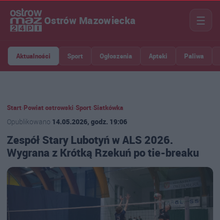
☰
Ostrów Mazowiecka
Aktualności
Sport
Ogłoszenia
Apteki
Paliwa
Start
›
Powiat ostrowski
›
Sport
›
Siatkówka
Opublikowano
14.05.2026, godz. 19:06
Zespół Stary Lubotyń w ALS 2026.
Wygrana z Krótką Rzekuń po tie-breaku