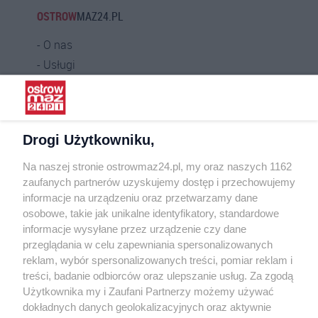
OSTROW
MAZ24.PL
O nas
Usługi
Praca
Warunki korzystania
Polityka prywatności
Drogi Użytkowniku,
Kontakt
Na naszej stronie ostrowmaz24.pl, my oraz naszych 1162
INFORMATOR
zaufanych partnerów uzyskujemy dostęp i przechowujemy
informacje na urządzeniu oraz przetwarzamy dane
Bankomaty
osobowe, takie jak unikalne identyfikatory, standardowe
Msze święte
informacje wysyłane przez urządzenie czy dane
Nocna pomoc lekarska
przeglądania w celu zapewniania spersonalizowanych
Taxi
reklam, wybór spersonalizowanych treści, pomiar reklam i
treści, badanie odbiorców oraz ulepszanie usług. Za zgodą
REKLAMA
Użytkownika my i Zaufani Partnerzy możemy używać
dokładnych danych geolokalizacyjnych oraz aktywnie
Banery i artykuły