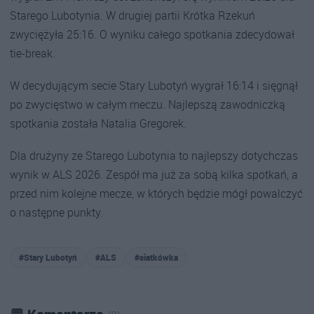
Starego Lubotynia. W drugiej partii Krótka Rzekuń
zwyciężyła 25:16. O wyniku całego spotkania zdecydował
tie-break.
W decydującym secie Stary Lubotyń wygrał 16:14 i sięgnął
po zwycięstwo w całym meczu. Najlepszą zawodniczką
spotkania została Natalia Gregorek.
Dla drużyny ze Starego Lubotynia to najlepszy dotychczas
wynik w ALS 2026. Zespół ma już za sobą kilka spotkań, a
przed nim kolejne mecze, w których będzie mógł powalczyć
o następne punkty.
#Stary Lubotyń
#ALS
#siatkówka