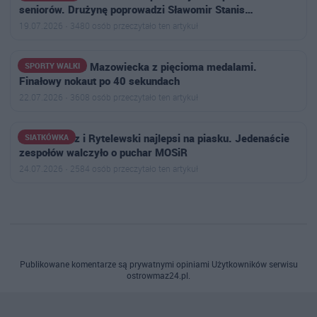
seniorów. Drużynę poprowadzi Sławomir Stanis…
19.07.2026 · 3480 osób przeczytało ten artykuł
Goryle Ostrów Mazowiecka z pięcioma medalami.
SPORTY WALKI
Finałowy nokaut po 40 sekundach
22.07.2026 · 3608 osób przeczytało ten artykuł
Żołnierowicz i Rytelewski najlepsi na piasku. Jedenaście
SIATKÓWKA
zespołów walczyło o puchar MOSiR
24.07.2026 · 2584 osób przeczytało ten artykuł
Publikowane komentarze są prywatnymi opiniami Użytkowników serwisu
ostrowmaz24.pl.