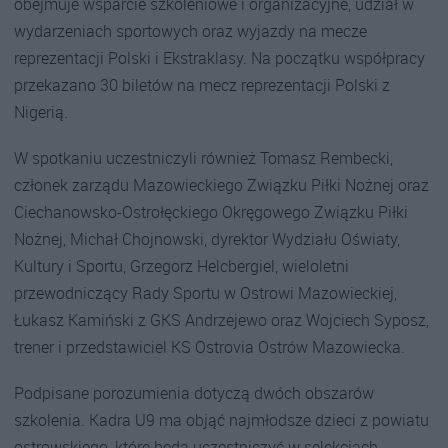
obejmuje wsparcie szkoleniowe i organizacyjne, udział w
wydarzeniach sportowych oraz wyjazdy na mecze
reprezentacji Polski i Ekstraklasy. Na początku współpracy
przekazano 30 biletów na mecz reprezentacji Polski z
Nigerią.
W spotkaniu uczestniczyli również Tomasz Rembecki,
członek zarządu Mazowieckiego Związku Piłki Nożnej oraz
Ciechanowsko-Ostrołęckiego Okręgowego Związku Piłki
Nożnej, Michał Chojnowski, dyrektor Wydziału Oświaty,
Kultury i Sportu, Grzegorz Helcbergiel, wieloletni
przewodniczący Rady Sportu w Ostrowi Mazowieckiej,
Łukasz Kamiński z GKS Andrzejewo oraz Wojciech Syposz,
trener i przedstawiciel KS Ostrovia Ostrów Mazowiecka.
Podpisane porozumienia dotyczą dwóch obszarów
szkolenia. Kadra U9 ma objąć najmłodsze dzieci z powiatu
ostrowskiego, które będą uczestniczyć w selekcjach,