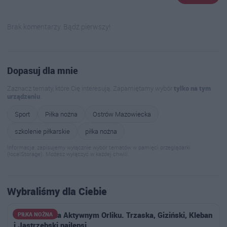
Brak komentarzy. Bądź pierwszy!
Dopasuj dla mnie
Zaznacz tematy, które Cię interesują. Zapamiętamy wybór
tylko na tym
urządzeniu
.
Sport
Piłka nożna
Ostrów Mazowiecka
szkolenie piłkarskie
piłka nożna
Informacja: zapisujemy wyłącznie wybór tematów w pamięci przeglądarki
(localStorage). Możesz wyłączyć w każdej chwili.
Wybraliśmy dla Ciebie
Siatkonoga na Aktywnym Orliku. Trzaska, Giziński, Kleban
PIŁKA NOŻNA
i Jastrzębski najlepsi