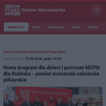
☰
Ostrów Mazowiecka
Aktualności
Sport
Ogłoszenia
Apteki
Paliwa
Start
›
Ostrów Mazowiecka
›
Sport
›
Piłka nożna
Opublikowano
15.05.2026, godz. 10:33
Nowy program dla dzieci i patronat MZPN
dla Rubinka - powiat wzmacnia szkolenie
piłkarskie