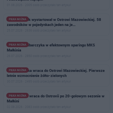
01.08.2026 · 2005 osób przeczytało ten artykuł
Aktywny Orlik wystartował w Ostrowi Mazowieckiej. 58
PIŁKA NOŻNA
zawodników w pojedynkach jeden na je…
25.07.2026 · 2636 osób przeczytało ten artykuł
Hat-trick Kalbarczyka w efektownym sparingu MKS
PIŁKA NOŻNA
Małkinia
26.07.2026 · 2850 osób przeczytało ten artykuł
Jakub Choinka wraca do Ostrowi Mazowieckiej. Pierwsze
PIŁKA NOŻNA
letnie wzmocnienie żółto-zielonych
30.07.2026 · 2495 osób przeczytało ten artykuł
Antoni Polak wraca do Ostrovii po 20-golowym sezonie w
PIŁKA NOŻNA
Małkini
02.08.2026 · 2083 osób przeczytało ten artykuł