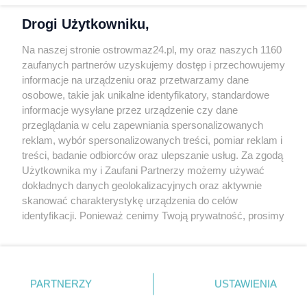
Polityka prywatności
Drogi Użytkowniku,
Kontakt
Na naszej stronie ostrowmaz24.pl, my oraz naszych 1160
INFORMATOR
zaufanych partnerów uzyskujemy dostęp i przechowujemy
informacje na urządzeniu oraz przetwarzamy dane
Bankomaty
osobowe, takie jak unikalne identyfikatory, standardowe
Msze święte
informacje wysyłane przez urządzenie czy dane
Nocna pomoc lekarska
przeglądania w celu zapewniania spersonalizowanych
Taxi
reklam, wybór spersonalizowanych treści, pomiar reklam i
treści, badanie odbiorców oraz ulepszanie usług. Za zgodą
REKLAMA
Użytkownika my i Zaufani Partnerzy możemy używać
dokładnych danych geolokalizacyjnych oraz aktywnie
Banery i artykuły
skanować charakterystykę urządzenia do celów
Reklama wideo
identyfikacji. Ponieważ cenimy Twoją prywatność, prosimy
o zgodę na korzystanie z tych technologii poprzez
Reklama w ogłoszeniach
kliknięcie „Akceptuję”. Zgoda jest dobrowolna i zawsze
pl.depositphotos.com
możesz ją zmienić/wycofać klikając przycisk ustawień
prywatności znajdujący się w lewym dolnym rogu strony
Copyright 2010-2026 OstrowMaz24.pl. Realizacja:
PRO-
PARTNERZY
USTAWIENIA
NET.
Współpraca serwis
Moja Ostrołęka
. Niektóre rodzaje przetwarzania danych nie wymagają