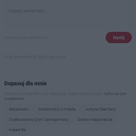
Wyślij
Chronione przez reCAPTCHA
Brak komentarzy. Bądź pierwszy!
Dopasuj dla mnie
Zaznacz tematy, które Cię interesują. Zapamiętamy wybór
tylko na tym
urządzeniu
.
Aktualności
Wiadomości z miasta
Justyna Stachacz
Środowiskowy Dom Samopomocy
Ostrów Mazowiecka
Hubert Be