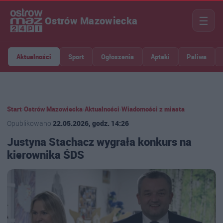
☰
Ostrów Mazowiecka
Aktualności
Sport
Ogłoszenia
Apteki
Paliwa
Start
›
Ostrów Mazowiecka
›
Aktualności
›
Wiadomości z miasta
Opublikowano
22.05.2026, godz. 14:26
Justyna Stachacz wygrała konkurs na
kierownika ŚDS