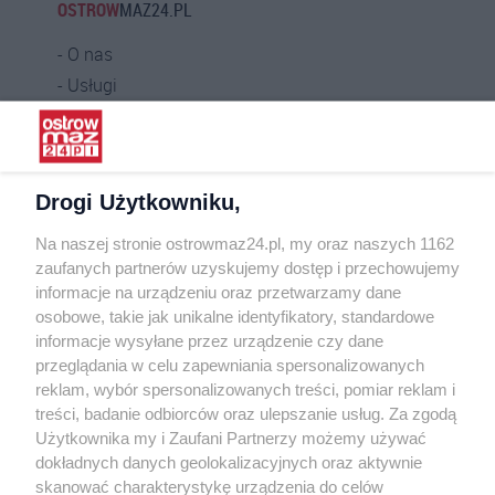
OSTROW
MAZ24.PL
O nas
Usługi
Praca
Warunki korzystania
Polityka prywatności
Drogi Użytkowniku,
Kontakt
Na naszej stronie ostrowmaz24.pl, my oraz naszych 1162
INFORMATOR
zaufanych partnerów uzyskujemy dostęp i przechowujemy
informacje na urządzeniu oraz przetwarzamy dane
Bankomaty
osobowe, takie jak unikalne identyfikatory, standardowe
Msze święte
informacje wysyłane przez urządzenie czy dane
Nocna pomoc lekarska
przeglądania w celu zapewniania spersonalizowanych
Taxi
reklam, wybór spersonalizowanych treści, pomiar reklam i
treści, badanie odbiorców oraz ulepszanie usług. Za zgodą
REKLAMA
Użytkownika my i Zaufani Partnerzy możemy używać
dokładnych danych geolokalizacyjnych oraz aktywnie
Banery i artykuły
skanować charakterystykę urządzenia do celów