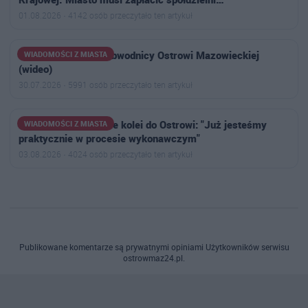
01.08.2026 · 4142 osób przeczytało ten artykuł
Ogromny korek na obwodnicy Ostrowi Mazowieckiej
WIADOMOŚCI Z MIASTA
(wideo)
30.07.2026 · 5991 osób przeczytało ten artykuł
Burmistrz o powrocie kolei do Ostrowi: "Już jesteśmy
WIADOMOŚCI Z MIASTA
praktycznie w procesie wykonawczym"
03.08.2026 · 4024 osób przeczytało ten artykuł
Publikowane komentarze są prywatnymi opiniami Użytkowników serwisu
ostrowmaz24.pl.