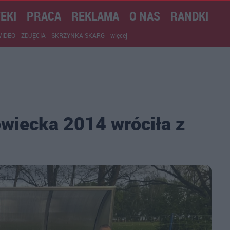
EKI
PRACA
REKLAMA
O NAS
RANDKI
WIDEO
ZDJĘCIA
SKRZYNKA SKARG
więcej
wiecka 2014 wróciła z