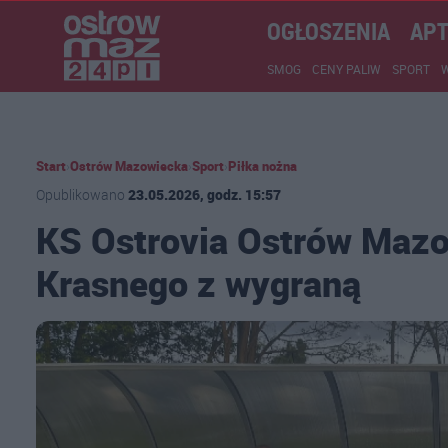
OGŁOSZENIA
APT
SMOG
CENY PALIW
SPORT
Start
›
Ostrów Mazowiecka
›
Sport
›
Piłka nożna
Opublikowano
23.05.2026, godz. 15:57
KS Ostrovia Ostrów Mazo
Krasnego z wygraną