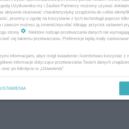
 zgodą Użytkownika my i Zaufani Partnerzy możemy używać dokład
az aktywnie skanować charakterystykę urządzenia do celów identyfi
 2014
ść, prosimy o zgodę na korzystanie z tych technologii poprzez klikn
a i zawsze możesz ją zmienić/wycofać klikając przycisk ustawień pr
ogu strony
. Niektóre rodzaje przetwarzania danych nie wymagaj
iwić się takiemu przetwarzaniu. Preferencje będą miały zastosowania
szymi informacjami, abyś mógł świadomie i komfortowo korzystać z
gółowe informacje dotyczące przetwarzania Twoich danych znajdzi
s
oraz po kliknięciu w „Ustawienia”.
USTAWIENIA
Wyślij