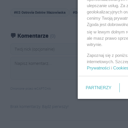
ulepszanie usług. Za
geolokalizacyjnych or
#KS Ostrovia Ostrów Mazowiecka
#Ostrów Mazowiecka
#rocznik
cenimy Twoją prywatno
Zgoda jest dobrowoln
się w lewym dolnym r
💬 Komentarze
(0)
ale masz prawo sprzec
witrynie.
Zapoznaj się z poniż
internetowych. Szcze
Prywatności
i
Cookie
PARTNERZY
Chronione przez reCAPTCHA
Brak komentarzy. Bądź pierwszy!