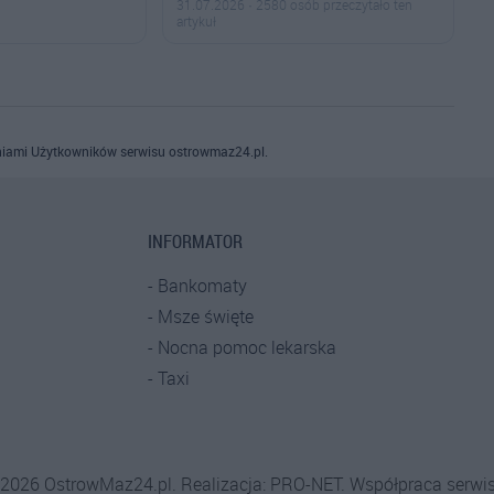
31.07.2026 · 2580 osób przeczytało ten
artykuł
iami Użytkowników serwisu ostrowmaz24.pl.
INFORMATOR
Bankomaty
Msze święte
Nocna pomoc lekarska
Taxi
-2026 OstrowMaz24.pl. Realizacja:
PRO-NET.
Współpraca serwi