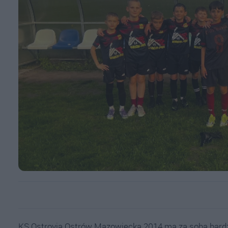
KS Ostrovia Ostrów Mazowiecka 2014 ma za sobą bardzo