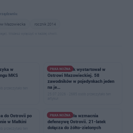
urządzeniu
.
ów Mazowiecka
rocznik 2014
age). Możesz wyłączyć w każdej chwili.
czyka w
Aktywny Orlik wystartował w
PIŁKA NOŻNA
ingu MKS
Ostrowi Mazowieckiej. 58
zawodników w pojedynkach jeden
na je…
b przeczytało ten
25.07.2026 · 2685 osób przeczytało ten
artykuł
a do Ostrovii po
Jakub Ruchała wzmacnia
PIŁKA NOŻNA
ie w Małkini
defensywę Ostrovii. 21-latek
dołącza do żółto-zielonych
b przeczytało ten