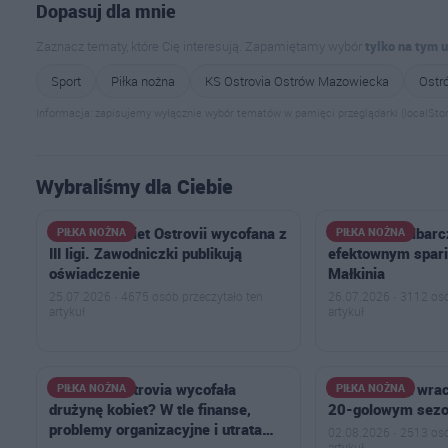
Dopasuj dla mnie
Zaznacz tematy, które Cię interesują. Zapamiętamy wybór
tylko na tym 
Sport
Piłka nożna
KS Ostrovia Ostrów Mazowiecka
Ostr
Informacja: zapisujemy wyłącznie wybór tematów w pamięci przeglądarki (localStor
Wybraliśmy dla Ciebie
Drużyna kobiet Ostrovii wycofana z
Hat-trick Kalbar
PIŁKA NOŻNA
PIŁKA NOŻNA
III ligi. Zawodniczki publikują
efektownym spar
oświadczenie
Małkinia
25.07.2026 · 4675 osób przeczytało ten
26.07.2026 · 3112 osó
artykuł
artykuł
Dlaczego Ostrovia wycofała
Antoni Polak wrac
PIŁKA NOŻNA
PIŁKA NOŻNA
drużynę kobiet? W tle finanse,
20-golowym sezon
problemy organizacyjne i utrata…
02.08.2026 · 2513 osó
artykuł