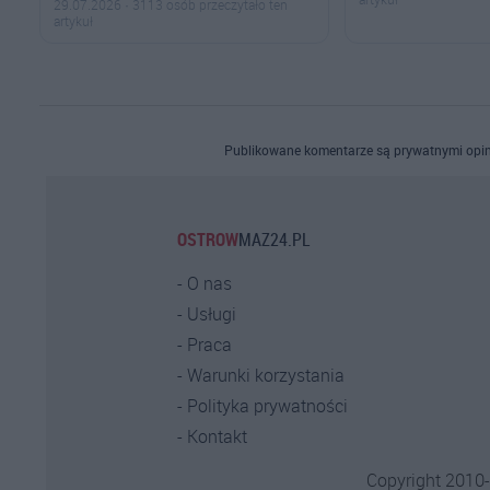
29.07.2026 · 3113 osób przeczytało ten
artykuł
Publikowane komentarze są prywatnymi opin
OSTROW
MAZ24.PL
O nas
Usługi
Praca
Warunki korzystania
Polityka prywatności
Kontakt
Copyright 2010