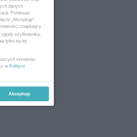
nych danych
kacji. Ponieważ
ięcie „Akceptuję”.
ywatności znajdujący
ą zgody użytkownika,
 tylko na tej
 naszych serwisów
esz w
Polityce
Akceptuję