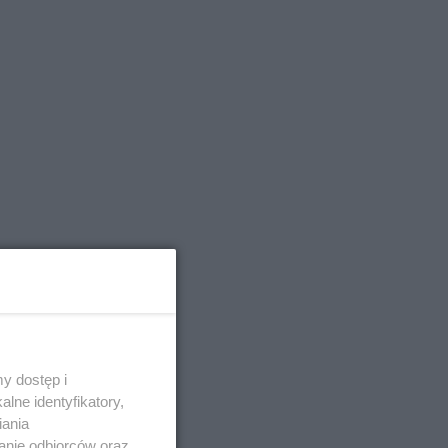
y dostęp i
lne identyfikatory,
iania
anie odbiorców oraz